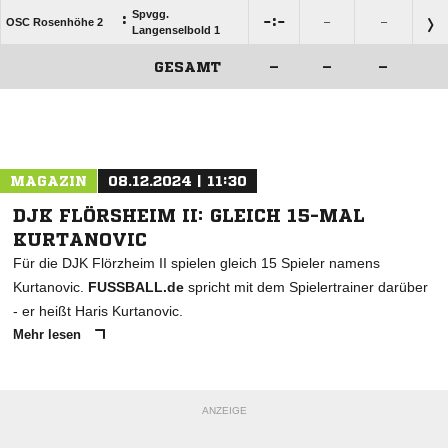
Spvgg.
:

:

OSC Rosenhöhe 2
–
–
Langenselbold 1
GESAMT
–
–
–
ANZEIGE
MAGAZIN
08.12.2024 | 11:30
DJK FLÖRSHEIM II: GLEICH 15-MAL
KURTANOVIC
Für die DJK Flörzheim II spielen gleich 15 Spieler namens
Kurtanovic.
FUSSBALL.de
spricht mit dem Spielertrainer darüber
- er heißt Haris Kurtanovic.
Mehr lesen
ANZEIGE