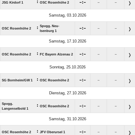
:

:

JSG Kirdorf 1
OSC Rosenhöhe 2
–
–
Samstag, 03.10.2026
Spvgg. Neu-
:

:

OSC Rosenhöhe 2
–
–
Isenburg 1
Samstag, 17.10.2026
:

:

OSC Rosenhöhe 2
FC Bayern Alzenau 2
–
–
Sonntag, 25.10.2026
:

:

SG Bornheim/​GW 1
OSC Rosenhöhe 2
–
–
Dienstag, 27.10.2026
Spvgg.
:

:

OSC Rosenhöhe 2
–
–
Langenselbold 1
Samstag, 31.10.2026
:

:

OSC Rosenhöhe 2
JFV Oberursel 1
–
–