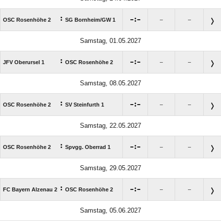
:

:

OSC Rosenhöhe 2
SG Bornheim/​GW 1
–
–
Samstag, 01.05.2027
:

:

JFV Oberursel 1
OSC Rosenhöhe 2
–
–
Samstag, 08.05.2027
:

:

OSC Rosenhöhe 2
SV Steinfurth 1
–
–
Samstag, 22.05.2027
:

:

OSC Rosenhöhe 2
Spvgg. Oberrad 1
–
–
Samstag, 29.05.2027
:

:

FC Bayern Alzenau 2
OSC Rosenhöhe 2
–
–
Samstag, 05.06.2027