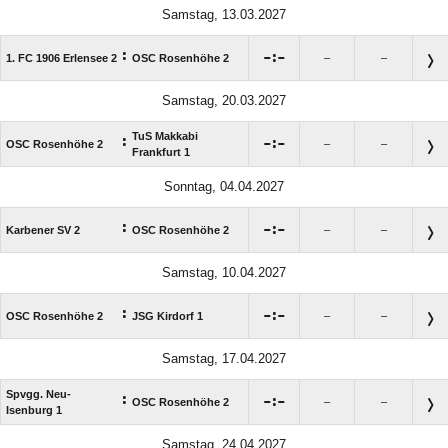
Samstag, 13.03.2027
:

:

1. FC 1906 Erlensee 2
OSC Rosenhöhe 2
–
–
Samstag, 20.03.2027
TuS Makkabi
:

:

OSC Rosenhöhe 2
–
–
Frankfurt 1
Sonntag, 04.04.2027
:

:

Karbener SV 2
OSC Rosenhöhe 2
–
–
Samstag, 10.04.2027
:

:

OSC Rosenhöhe 2
JSG Kirdorf 1
–
–
Samstag, 17.04.2027
Spvgg. Neu-
:

:

OSC Rosenhöhe 2
–
–
Isenburg 1
Samstag, 24.04.2027