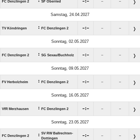
:

:

FC Denzlingen 2
SF Oberried
–
–
Samstag, 24.04.2027
:

:

TV Köndringen
FC Denzlingen 2
–
–
Sonntag, 02.05.2027
:

:

FC Denzlingen 2
SG Sexau/​Buchholz
–
–
Sonntag, 09.05.2027
:

:

FV Herbolzheim
FC Denzlingen 2
–
–
Sonntag, 16.05.2027
:

:

VfR Merzhausen
FC Denzlingen 2
–
–
Sonntag, 23.05.2027
SV RW Ballrechten-
:

:

FC Denzlingen 2
–
–
Dottingen