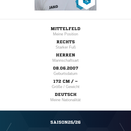
MITTELFELD
Meine Position
RECHTS
Starker Fuß
HERREN
Mannschaftsart
08.06.2007
Geburtsdatum
172 CM / –
Größe / Gewicht
DEUTSCH
Meine Nationalität
SAISON25/26