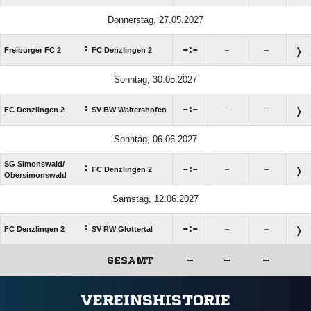
Donnerstag, 27.05.2027
:

:

Freiburger FC 2
FC Denzlingen 2
–
–
Sonntag, 30.05.2027
:

:

FC Denzlingen 2
SV BW Waltershofen
–
–
Sonntag, 06.06.2027
SG Simonswald/​
:

:

FC Denzlingen 2
–
–
Obersimonswald
Samstag, 12.06.2027
:

:

FC Denzlingen 2
SV RW Glottertal
–
–
GESAMT
–
–
–
ANZEIGE
VEREINSHISTORIE