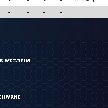
–
–
–
–
Zum Spiel
–
–
–
–
S WEILHEIM
SCHWAND