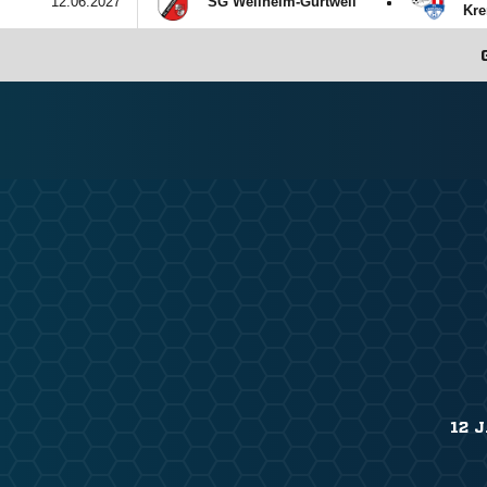
:
12.06.2027
SG Weilheim-Gurtweil
Kre
12 