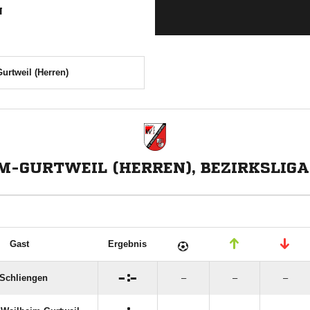
N
urtweil (Herren)
M-GURTWEIL (HERREN), BEZIRKSLIG
Gast
Ergebnis

:

Schliengen
–
–
–