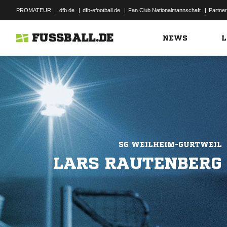
PROMATEUR
|
dfb.de
|
dfb-efootball.de
|
Fan Club Nationalmannschaft
|
Partner
FUSSBALL.DE
NEWS
L
SG WEILHEIM-GURTWEIL
LARS RAUTENBERG