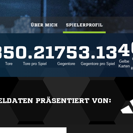
ÜBER MICH
SPIELERPROFIL
4
8
5
0.21
75
3.13
Gelbe
Tore
Tore pro Spiel
Gegentore
Gegentore pro Spiel
Karten
K
IELDATEN PRÄSENTIERT VON: