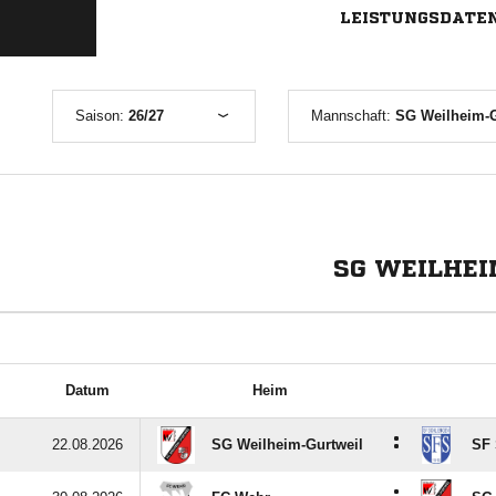
LEISTUNGSDATE
Saison:
26/27
Mannschaft:
SG Weilheim-G
SG WEILHEI
Datum
Heim
:
22.08.2026
SG Weilheim-Gurtweil
SF 