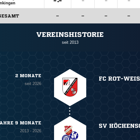

:

–
–
–
nkingen
GESAMT
–
–
–
–
ANZEIGE
VEREINSHISTORIE
seit 2013
2 MONATE
FC ROT-WEIS
seit 2026
JAHRE 9 MONATE
SV HÖCHEN
2013 - 2026