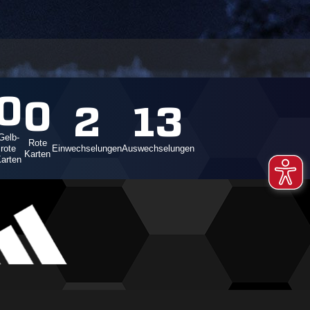
0
0
2
13
Gelb-
Rote
rote
Einwechselungen
Auswechselungen
Karten
arten