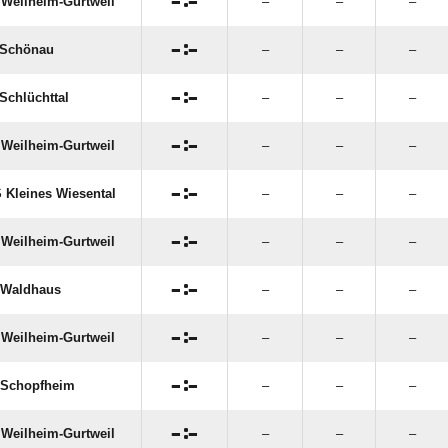

:

Weilheim-Gurtweil
–
–
–

:

 Schönau
–
–
–

:

Schlüchttal
–
–
–

:

Weilheim-Gurtweil
–
–
–

:

 Kleines Wiesental
–
–
–

:

Weilheim-Gurtweil
–
–
–

:

 Waldhaus
–
–
–

:

Weilheim-Gurtweil
–
–
–

:

 Schopfheim
–
–
–

:

Weilheim-Gurtweil
–
–
–