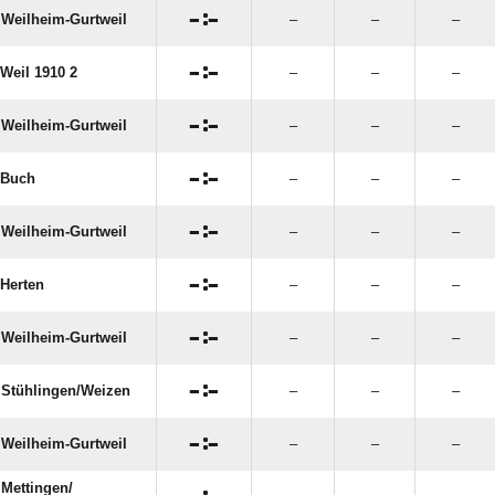

:

Weilheim-Gurtweil
–
–
–

:

Weil 1910 2
–
–
–

:

Weilheim-Gurtweil
–
–
–

:

 Buch
–
–
–

:

Weilheim-Gurtweil
–
–
–

:

Herten
–
–
–

:

Weilheim-Gurtweil
–
–
–

:

Stühlingen/​Weizen
–
–
–

:

Weilheim-Gurtweil
–
–
–
Mettingen/​