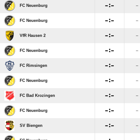

:

FC Neuenburg
–

:

FC Neuenburg
–

:

VfR Hausen 2
–

:

FC Neuenburg
–

:

FC Rimsingen
–

:

FC Neuenburg
–

:

FC Bad Krozingen
–

:

FC Neuenburg
–

:

SV Biengen
–