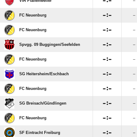

:

VfR Pfaffenweiler
–

:

FC Neuenburg
–

:

FC Neuenburg
–

:

Spvgg. 09 Buggingen/​Seefelden
–

:

FC Neuenburg
–

:

SG Heitersheim/​Eschbach
–

:

FC Neuenburg
–

:

SG Breisach/​Gündlingen
–

:

FC Neuenburg
–

:

SF Eintracht Freiburg
–