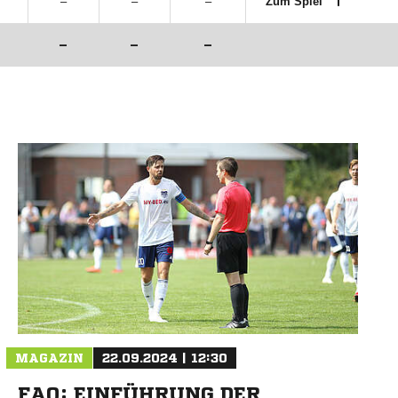
–
–
–
Zum Spiel
–
–
–
MAGAZIN
22.09.2024 | 12:30
FAQ: EINFÜHRUNG DER