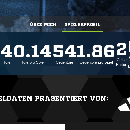
ÜBER MICH
SPIELERPROFIL
2
1
4
0.14
54
1.86
Gelbe
Tore
Tore pro Spiel
Gegentore
Gegentore pro Spiel
Karten
K
IELDATEN PRÄSENTIERT VON: