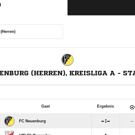
N
(Herren)
ENBURG (HERREN), KREISLIGA A - ST
Gast
Ergebnis

:

FC Neuenburg
–