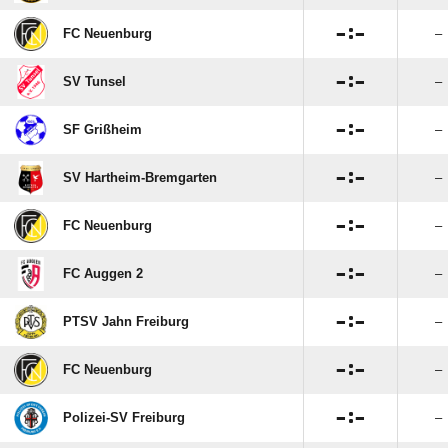

:

FC Neuenburg
–

:

SV Tunsel
–

:

SF Grißheim
–

:

SV Hartheim-Bremgarten
–

:

FC Neuenburg
–

:

FC Auggen 2
–

:

PTSV Jahn Freiburg
–

:

FC Neuenburg
–

:

Polizei-SV Freiburg
–