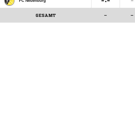

:

FC Neuenburg
–
GESAMT
–
–
ANZEIGE
ANZEIGE