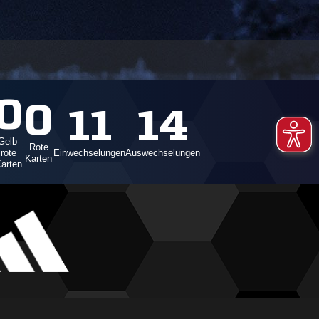
0
0
11
14
Gelb-
Rote
rote
Einwechselungen
Auswechselungen
Karten
arten