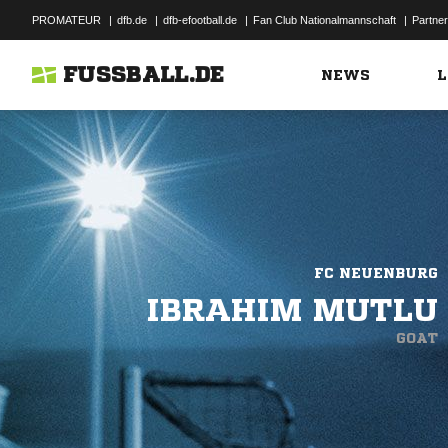
PROMATEUR
|
dfb.de
|
dfb-efootball.de
|
Fan Club Nationalmannschaft
|
Partner
FUSSBALL.DE
NEWS
L
FC NEUENBURG
IBRAHIM MUTLU
GOAT