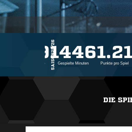
SAISON25/26
29
1446
1.2
Einsätze
Gespielte Minuten
Punkte pro Spiel
DIE SP