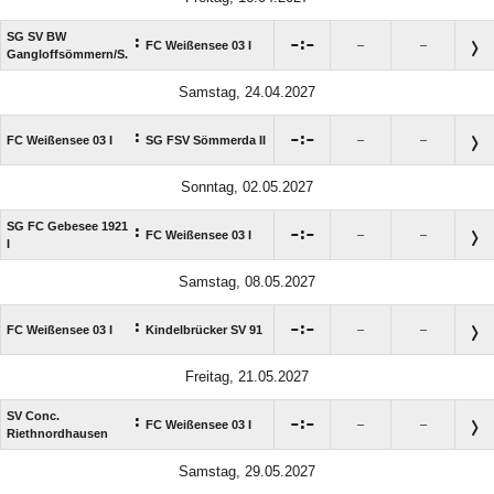
SG SV BW
:

:

FC Weißensee 03 I
–
–
Gangloffsömmern/​S.
Samstag, 24.04.2027
:

:

FC Weißensee 03 I
SG FSV Sömmerda II
–
–
Sonntag, 02.05.2027
SG FC Gebesee 1921
:

:

FC Weißensee 03 I
–
–
I
Samstag, 08.05.2027
:

:

FC Weißensee 03 I
Kindelbrücker SV 91
–
–
Freitag, 21.05.2027
SV Conc.
:

:

FC Weißensee 03 I
–
–
Riethnordhausen
Samstag, 29.05.2027