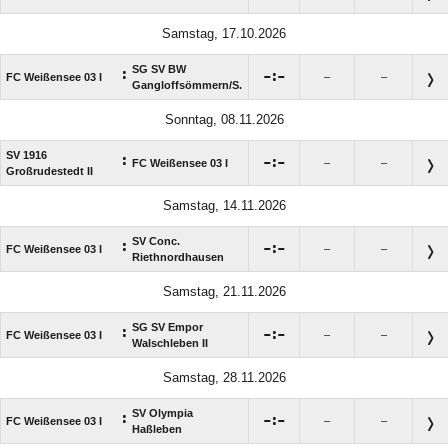
Samstag, 17.10.2026
SG SV BW
:

:

FC Weißensee 03 I
–
–
Gangloffsömmern/​S.
Sonntag, 08.11.2026
SV 1916
:

:

FC Weißensee 03 I
–
–
Großrudestedt II
Samstag, 14.11.2026
SV Conc.
:

:

FC Weißensee 03 I
–
–
Riethnordhausen
Samstag, 21.11.2026
SG SV Empor
:

:

FC Weißensee 03 I
–
–
Walschleben II
Samstag, 28.11.2026
SV Olympia
:

:

FC Weißensee 03 I
–
–
Haßleben