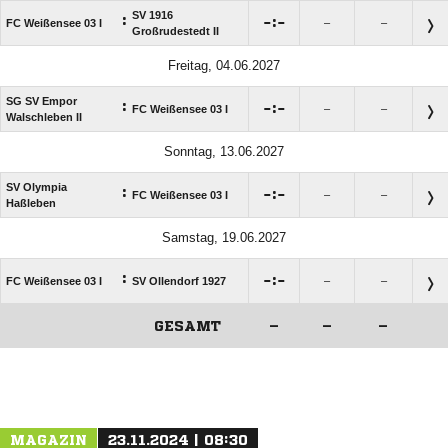
SV 1916
:

:

FC Weißensee 03 I
–
–
Großrudestedt II
Freitag, 04.06.2027
SG SV Empor
:

:

FC Weißensee 03 I
–
–
Walschleben II
Sonntag, 13.06.2027
SV Olympia
:

:

FC Weißensee 03 I
–
–
Haßleben
Samstag, 19.06.2027
:

:

FC Weißensee 03 I
SV Ollendorf 1927
–
–
GESAMT
–
–
–
ANZEIGE
MAGAZIN
23.11.2024 | 08:30