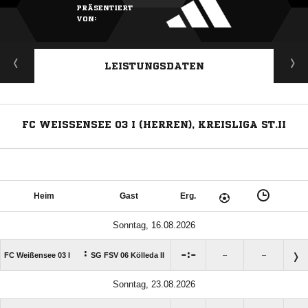
PRÄSENTIERT
VON:
LEISTUNGSDATEN
FC WEISSENSEE 03 I (HERREN), KREISLIGA ST.II
Heim
Gast
Erg.
Sonntag, 16.08.2026
:

:

FC Weißensee 03 I
SG FSV 06 Kölleda II
–
–
Sonntag, 23.08.2026