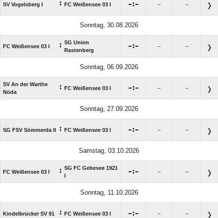
:

:

SV Vogelsberg I
FC Weißensee 03 I
–
–
Sonntag, 30.08.2026
SG Union
:

:

FC Weißensee 03 I
–
–
Rastenberg
Sonntag, 06.09.2026
SV An der Warthe
:

:

FC Weißensee 03 I
–
–
Nöda
Sonntag, 27.09.2026
:

:

SG FSV Sömmerda II
FC Weißensee 03 I
–
–
Samstag, 03.10.2026
SG FC Gebesee 1921
:

:

FC Weißensee 03 I
–
–
I
Sonntag, 11.10.2026
:

:

Kindelbrücker SV 91
FC Weißensee 03 I
–
–