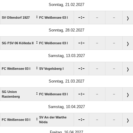
Sonntag, 21.02.2027
:

:

SV Ollendorf 1927
FC Weißensee 03 I
–
–
Sonntag, 28.02.2027
:

:

SG FSV 06 Kölleda II
FC Weißensee 03 I
–
–
Samstag, 13.03.2027
:

:

FC Weißensee 03 I
SV Vogelsberg I
–
–
Sonntag, 21.03.2027
SG Union
:

:

FC Weißensee 03 I
–
–
Rastenberg
Samstag, 10.04.2027
SV An der Warthe
:

:

FC Weißensee 03 I
–
–
Nöda
Freitag, 16.04.2027