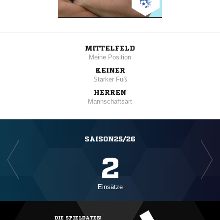
MITTELFELD
Meine Position
KEINER
Starker Fuß
HERREN
Mannschaftsart
SAISON25/26
2
Einsätze
DIE SPIELDATEN