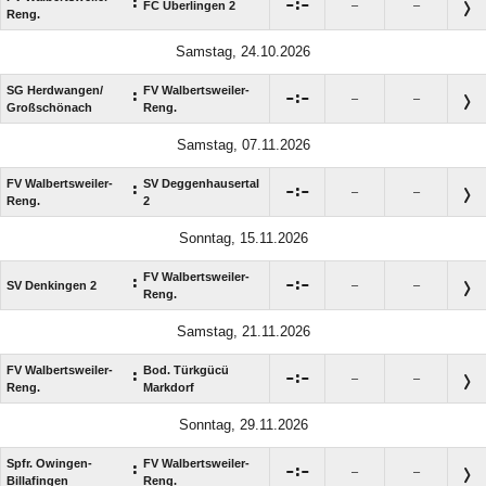
:

:

FC Überlingen 2
–
–
Reng.
Samstag, 24.10.2026
SG Herdwangen/​
FV Walbertsweiler-
:

:

–
–
Großschönach
Reng.
Samstag, 07.11.2026
FV Walbertsweiler-
SV Deggenhausertal
:

:

–
–
Reng.
2
Sonntag, 15.11.2026
FV Walbertsweiler-
:

:

SV Denkingen 2
–
–
Reng.
Samstag, 21.11.2026
FV Walbertsweiler-
Bod. Türkgücü
:

:

–
–
Reng.
Markdorf
Sonntag, 29.11.2026
Spfr. Owingen-
FV Walbertsweiler-
:

:

–
–
Billafingen
Reng.