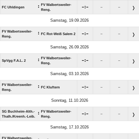
FV Walbertsweiler-
:

:

FC Uhldingen
–
–
Reng.
Samstag, 19.09.2026
FV Walbertsweiler-
:

:

FC Rot-Weiß Salem 2
–
–
Reng.
Samstag, 26.09.2026
FV Walbertsweiler-
:

:

SpVgg F.A.L. 2
–
–
Reng.
Samstag, 03.10.2026
FV Walbertsweiler-
:

:

FC Kluftern
–
–
Reng.
Sonntag, 11.10.2026
SG Buchheim-Alth.-
FV Walbertsweiler-
:

:

–
–
Thalh./​Kreenh.-Leib.
Reng.
Samstag, 17.10.2026
FV Walbertsweiler-