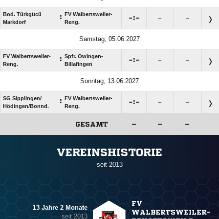
Bod. Türkgücü
FV Walbertsweiler-
:

:

–
–
Markdorf
Reng.
Samstag, 05.06.2027
FV Walbertsweiler-
Spfr. Owingen-
:

:

–
–
Reng.
Billafingen
Sonntag, 13.06.2027
SG Sipplingen/​
FV Walbertsweiler-
:

:

–
–
Hödingen/​Bonnd.
Reng.
GESAMT
–
–
–
ANZEIGE
VEREINSHISTORIE
seit 2013
FV
13 Jahre 2 Monate
WALBERTSWEILER-
seit 2013