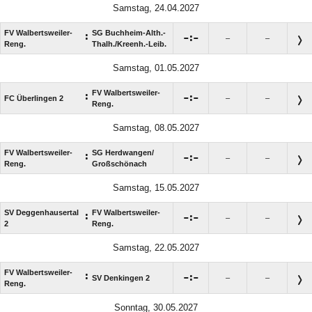
Samstag, 24.04.2027
FV Walbertsweiler-
SG Buchheim-Alth.-
:

:

–
–
Reng.
Thalh./​Kreenh.-Leib.
Samstag, 01.05.2027
FV Walbertsweiler-
:

:

FC Überlingen 2
–
–
Reng.
Samstag, 08.05.2027
FV Walbertsweiler-
SG Herdwangen/​
:

:

–
–
Reng.
Großschönach
Samstag, 15.05.2027
SV Deggenhausertal
FV Walbertsweiler-
:

:

–
–
2
Reng.
Samstag, 22.05.2027
FV Walbertsweiler-
:

:

SV Denkingen 2
–
–
Reng.
Sonntag, 30.05.2027