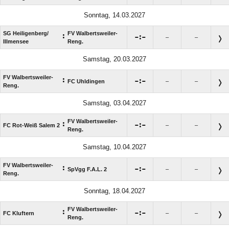
Sonntag, 14.03.2027
SG Heiligenberg/​
FV Walbertsweiler-
:

:

–
–
Illmensee
Reng.
Samstag, 20.03.2027
FV Walbertsweiler-
:

:

FC Uhldingen
–
–
Reng.
Samstag, 03.04.2027
FV Walbertsweiler-
:

:

FC Rot-Weiß Salem 2
–
–
Reng.
Samstag, 10.04.2027
FV Walbertsweiler-
:

:

SpVgg F.A.L. 2
–
–
Reng.
Sonntag, 18.04.2027
FV Walbertsweiler-
:

:

FC Kluftern
–
–
Reng.