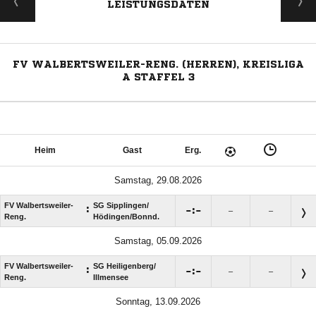
LEISTUNGSDATEN
FV WALBERTSWEILER-RENG. (HERREN), KREISLIGA
A STAFFEL 3
Heim
Gast
Erg.
Samstag, 29.08.2026
FV Walbertsweiler-
SG Sipplingen/​
:

:

–
–
Reng.
Hödingen/​Bonnd.
Samstag, 05.09.2026
FV Walbertsweiler-
SG Heiligenberg/​
:

:

–
–
Reng.
Illmensee
Sonntag, 13.09.2026