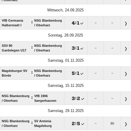
Mittwoch, 24.09.2025
VfB Germania
NSG Blankenburg
:

:

–
–
Halberstadt I
/​ Oberharz
Sonntag, 28.09.2025
SSV 80
NSG Blankenburg
:

:

–
–
Gardelegen U17
/​ Oberharz
Samstag, 01.11.2025
Magdeburger SV
NSG Blankenburg
:

:

–
–
Börde
/​ Oberharz
Samstag, 15.11.2025
NSG Blankenburg
VfB 1906
:

:

–
–
/​ Oberharz
Sangerhausen
Samstag, 29.11.2025
NSG Blankenburg
SV Arminia
:

:

–
80
/​ Oberharz
Magdeburg