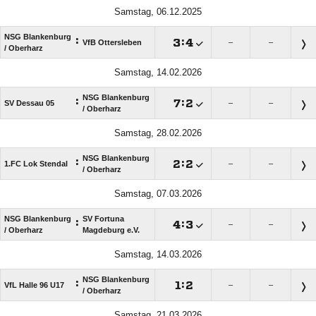
Samstag, 06.12.2025
NSG Blankenburg
:

:

VfB Ottersleben
–
–
/​ Oberharz
Samstag, 14.02.2026
NSG Blankenburg
:

:

SV Dessau 05
–
–
/​ Oberharz
Samstag, 28.02.2026
NSG Blankenburg
:

:

1.FC Lok Stendal
–
–
/​ Oberharz
Samstag, 07.03.2026
NSG Blankenburg
SV Fortuna
:

:

–
–
/​ Oberharz
Magdeburg e.V.
Samstag, 14.03.2026
NSG Blankenburg
:

:

VfL Halle 96 U17
–
–
/​ Oberharz
Samstag, 21.03.2026