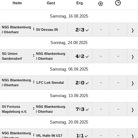
Heim
Gast
Erg.
Samstag, 16.08.2025
NSG Blankenburg
:

:

SV Dessau 05
–
–
/​ Oberharz
Sonntag, 24.08.2025
SG Union
NSG Blankenburg
:

:

–
–
Sandersdorf
/​ Oberharz
Samstag, 06.09.2025
NSG Blankenburg
:

:

1.FC Lok Stendal
–
–
/​ Oberharz
Samstag, 13.09.2025
SV Fortuna
NSG Blankenburg
:

:

–
–
Magdeburg e.V.
/​ Oberharz
Samstag, 20.09.2025
NSG Blankenburg
:

:

VfL Halle 96 U17
–
–
/​ Oberharz