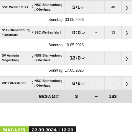
NSG Blankenburg
:

:

SSC Weißenfels I
–
40
/​ Oberharz
Sonntag, 03.05.2026
NSG Blankenburg
:

:

SSC Weißenfels I
–
33
/​ Oberharz
Sonntag, 10.05.2026
SV Arminia
NSG Blankenburg
:

:

–
–
Magdeburg
/​ Oberharz
Sonntag, 17.05.2026
NSG Blankenburg
:

:

VfB Ottersleben
–
–
/​ Oberharz
GESAMT
3
–
153
ANZEIGE
MAGAZIN
22.09.2024 | 12:30