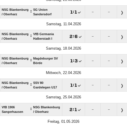
NSG Blankenburg
SG Union
:

:

–
–
/​ Oberharz
Sandersdorf
Samstag, 11.04.2026
NSG Blankenburg
VfB Germania
:

:

–
–
/​ Oberharz
Halberstadt I
Samstag, 18.04.2026
NSG Blankenburg
Magdeburger SV
:

:

–
–
/​ Oberharz
Börde
Mittwoch, 22.04.2026
NSG Blankenburg
SSV 80
:

:

–
–
/​ Oberharz
Gardelegen U17
Samstag, 25.04.2026
VfB 1906
NSG Blankenburg
:

:

–
–
Sangerhausen
/​ Oberharz
Freitag, 01.05.2026