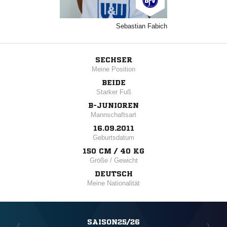
Sebastian Fabich
SECHSER
Meine Position
BEIDE
Starker Fuß
B-JUNIOREN
Mannschaftsart
16.09.2011
Geburtsdatum
150 CM / 40 KG
Größe / Gewicht
DEUTSCH
Meine Nationalität
SAISON25/26