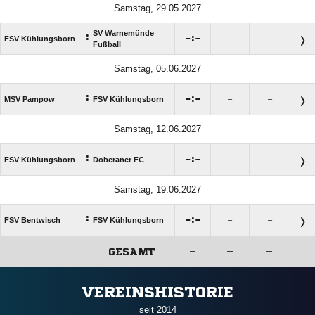
Samstag, 29.05.2027
SV Warnemünde
:

:

FSV Kühlungsborn
–
–
Fußball
Samstag, 05.06.2027
:

:

MSV Pampow
FSV Kühlungsborn
–
–
Samstag, 12.06.2027
:

:

FSV Kühlungsborn
Doberaner FC
–
–
Samstag, 19.06.2027
:

:

FSV Bentwisch
FSV Kühlungsborn
–
–
GESAMT
–
–
–
ANZEIGE
VEREINSHISTORIE
seit 2014