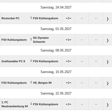
Samstag, 24.04.2027
:

:

Rostocker FC
FSV Kühlungsborn
–
–
Samstag, 01.05.2027
SG Dynamo
:

:

FSV Kühlungsborn
–
–
Schwerin
Samstag, 08.05.2027
:

:

Greifswalder FC II
FSV Kühlungsborn
–
–
Samstag, 15.05.2027
:

:

FSV Kühlungsborn
VfL Bergen 94
–
–
Samstag, 22.05.2027
1. FC
:

:

FSV Kühlungsborn
–
–
Neubrandenburg 04