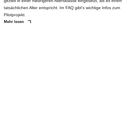
gezielt in einer niedrigeren Altersklasse eingesetzt, als es ihrem
tatsächlichen Alter entspricht. Im FAQ gibt's wichtige Infos zum
Pilotprojekt.
Mehr lesen
ANZEIGE