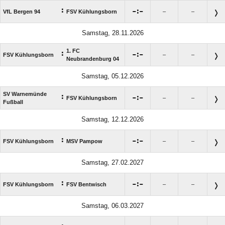
:

:

VfL Bergen 94
FSV Kühlungsborn
–
–
Samstag, 28.11.2026
1. FC
:

:

FSV Kühlungsborn
–
–
Neubrandenburg 04
Samstag, 05.12.2026
SV Warnemünde
:

:

FSV Kühlungsborn
–
–
Fußball
Samstag, 12.12.2026
:

:

FSV Kühlungsborn
MSV Pampow
–
–
Samstag, 27.02.2027
:

:

FSV Kühlungsborn
FSV Bentwisch
–
–
Samstag, 06.03.2027