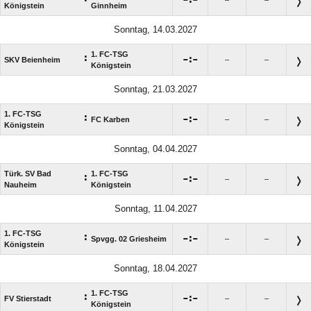
Königstein
Ginnheim
Sonntag, 14.03.2027
1. FC-TSG
:

:

SKV Beienheim
–
–
Königstein
Sonntag, 21.03.2027
1. FC-TSG
:

:

FC Karben
–
–
Königstein
Sonntag, 04.04.2027
Türk. SV Bad
1. FC-TSG
:

:

–
–
Nauheim
Königstein
Sonntag, 11.04.2027
1. FC-TSG
:

:

Spvgg. 02 Griesheim
–
–
Königstein
Sonntag, 18.04.2027
1. FC-TSG
:

:

FV Stierstadt
–
–
Königstein