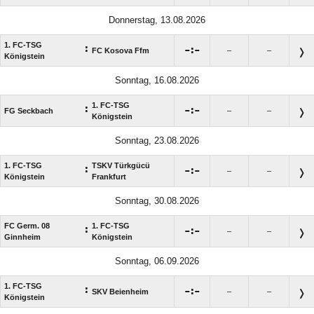
Donnerstag, 13.08.2026
1. FC-TSG
:

:

FC Kosova Ffm
–
–
Königstein
Sonntag, 16.08.2026
1. FC-TSG
:

:

FG Seckbach
–
–
Königstein
Sonntag, 23.08.2026
1. FC-TSG
TSKV Türkgücü
:

:

–
–
Königstein
Frankfurt
Sonntag, 30.08.2026
FC Germ. 08
1. FC-TSG
:

:

–
–
Ginnheim
Königstein
Sonntag, 06.09.2026
1. FC-TSG
:

:

SKV Beienheim
–
–
Königstein