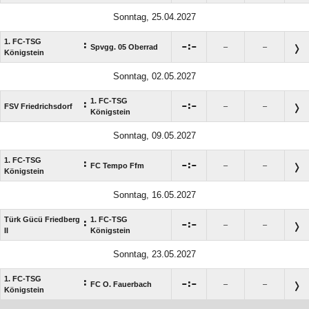
Sonntag, 25.04.2027
1. FC-TSG
:

:

Spvgg. 05 Oberrad
–
–
Königstein
Sonntag, 02.05.2027
1. FC-TSG
:

:

FSV Friedrichsdorf
–
–
Königstein
Sonntag, 09.05.2027
1. FC-TSG
:

:

FC Tempo Ffm
–
–
Königstein
Sonntag, 16.05.2027
Türk Gücü Friedberg
1. FC-TSG
:

:

–
–
II
Königstein
Sonntag, 23.05.2027
1. FC-TSG
:

:

FC O. Fauerbach
–
–
Königstein