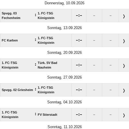
Donnerstag, 10.09.2026
Spvgg. 03
1. FC-TSG
:

:

–
–
Fechenheim
Königstein
Sonntag, 13.09.2026
1. FC-TSG
:

:

FC Karben
–
–
Königstein
Sonntag, 20.09.2026
1. FC-TSG
Türk. SV Bad
:

:

–
–
Königstein
Nauheim
Sonntag, 27.09.2026
1. FC-TSG
:

:

Spvgg. 02 Griesheim
–
–
Königstein
Sonntag, 04.10.2026
1. FC-TSG
:

:

FV Stierstadt
–
–
Königstein
Sonntag, 11.10.2026