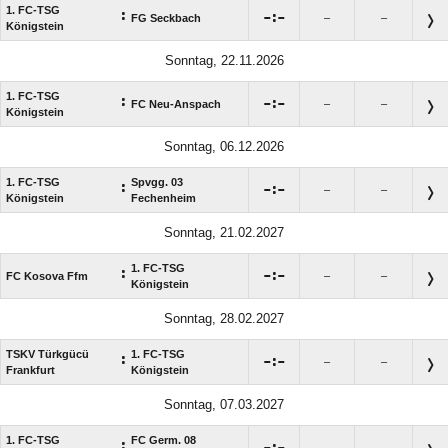
1. FC-TSG
:

:

FG Seckbach
–
–
Königstein
Sonntag, 22.11.2026
1. FC-TSG
:

:

FC Neu-Anspach
–
–
Königstein
Sonntag, 06.12.2026
1. FC-TSG
Spvgg. 03
:

:

–
–
Königstein
Fechenheim
Sonntag, 21.02.2027
1. FC-TSG
:

:

FC Kosova Ffm
–
–
Königstein
Sonntag, 28.02.2027
TSKV Türkgücü
1. FC-TSG
:

:

–
–
Frankfurt
Königstein
Sonntag, 07.03.2027
1. FC-TSG
FC Germ. 08
:

:

–
–