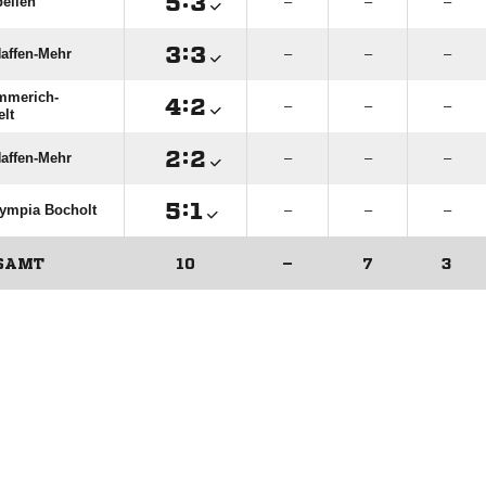

:

ellen
–
–
–

:

affen-Mehr
–
–
–
mmerich-

:

–
–
–
elt

:

affen-Mehr
–
–
–

:

ympia Bocholt
–
–
–
SAMT
10
–
7
3
ANZEIGE
ANZEIGE