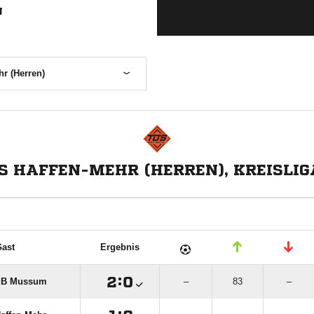
N
r (Herren)
S HAFFEN-MEHR (HERREN), KREISLIG
ast
Ergebnis

:

uB Mussum
–
83
–