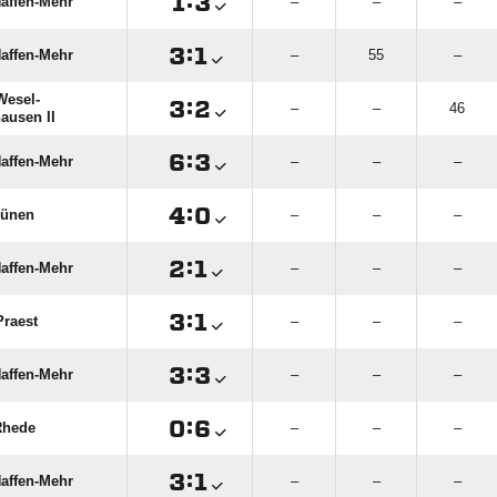

:

affen-Mehr
–
–
–

:

affen-Mehr
–
55
–
esel-

:

–
–
46
ausen II

:

affen-Mehr
–
–
–

:

rünen
–
–
–

:

affen-Mehr
–
–
–

:

raest
–
–
–

:

affen-Mehr
–
–
–

:

Rhede
–
–
–

:

affen-Mehr
–
–
–