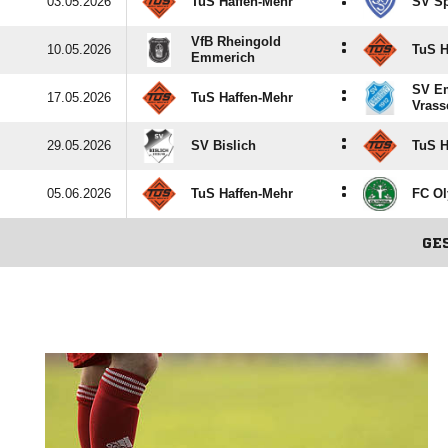
:
03.05.2026
TuS Haffen-Mehr
SV Sp
VfB Rheingold
:
10.05.2026
TuS H
Emmerich
SV E
:
17.05.2026
TuS Haffen-Mehr
Vrass
:
29.05.2026
SV Bislich
TuS H
:
05.06.2026
TuS Haffen-Mehr
FC Ol
GE