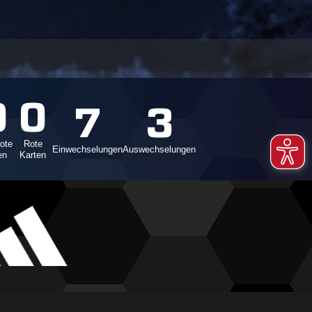
0
0
7
3
ote
Rote
Einwechselungen
Auswechselungen
en
Karten