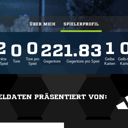
ÜBER MICH
SPIELERPROFIL
2
0
1
0
22
1.83
nkte
Tore pro
Gelbe
Gelb-r
Tore
Gegentore
Gegentore pro Spiel
Spiel
Spiel
Karten
Kart
IELDATEN PRÄSENTIERT VON: