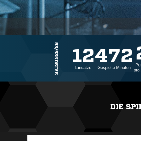
SAISON25/26
12
472
Pu
Einsätze
Gespielte Minuten
pro 
DIE SP