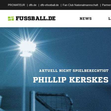
PROMATEUR
|
dfb.de
|
dfb-efootball.de
|
Fan Club Nationalmannschaft
|
Partner
FUSSBALL.DE
NEWS
L
AKTUELL NICHT SPIELBERECHTIGT
PHILLIP KERSKES