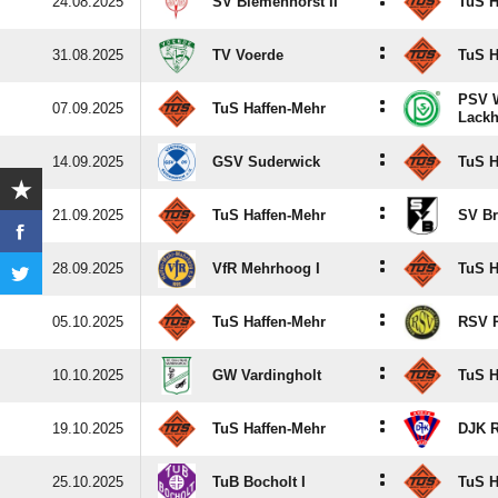
:
24.08.2025
SV Biemenhorst II
TuS H
:
31.08.2025
TV Voerde
TuS H
PSV W
:
07.09.2025
TuS Haffen-Mehr
Lackh
:
14.09.2025
GSV Suderwick
TuS H
:
21.09.2025
TuS Haffen-Mehr
SV B
:
28.09.2025
VfR Mehrhoog I
TuS H
:
05.10.2025
TuS Haffen-Mehr
RSV P
:
10.10.2025
GW Vardingholt
TuS H
:
19.10.2025
TuS Haffen-Mehr
DJK 
:
25.10.2025
TuB Bocholt I
TuS H