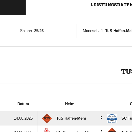
LEISTUNGSDATE
Saison:
25/26
Mannschaft:
TuS Haffen-Meh
TU
Datum
Heim
G
:
14.08.2025
TuS Haffen-Mehr
SC T