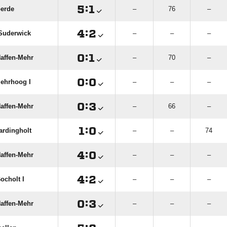

:

erde
–
76
–

:

Suderwick
–
–
–

:

affen-Mehr
–
70
–

:

ehrhoog I
–
–
–

:

affen-Mehr
–
66
–

:

rdingholt
–
–
74

:

affen-Mehr
–
–
–

:

ocholt I
–
–
–

:

affen-Mehr
–
–
–