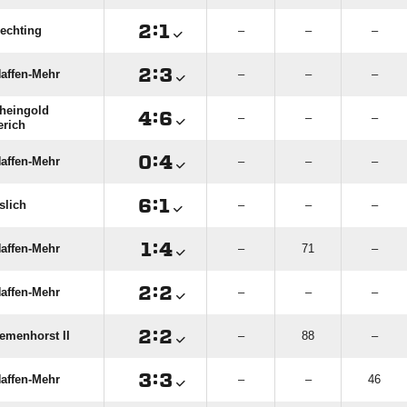

:

echting
–
–
–

:

affen-Mehr
–
–
–
heingold

:

–
–
–
rich

:

affen-Mehr
–
–
–

:

slich
–
–
–

:

affen-Mehr
–
71
–

:

affen-Mehr
–
–
–

:

emenhorst II
–
88
–

:

affen-Mehr
–
–
46