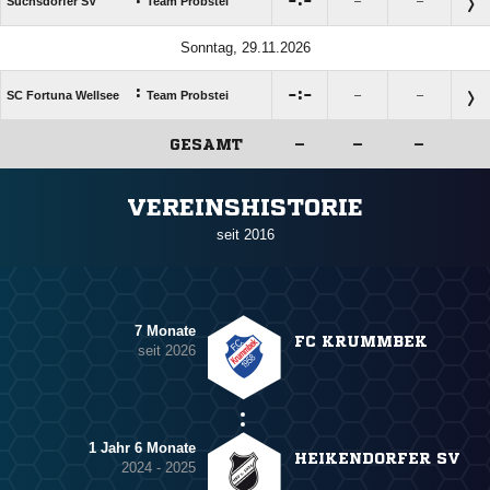

:

Suchsdorfer SV
Team Probstei
–
–
Sonntag, 29.11.2026
:

:

SC Fortuna Wellsee
Team Probstei
–
–
GESAMT
–
–
–
ANZEIGE
VEREINSHISTORIE
seit 2016
7 Monate
FC KRUMMBEK
seit 2026
1 Jahr 6 Monate
HEIKENDORFER SV
2024 - 2025