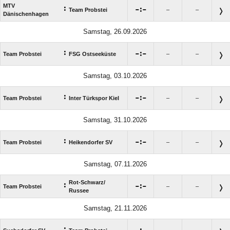
MTV
:

:

Team Probstei
–
–
Dänischenhagen
Samstag, 26.09.2026
:

:

Team Probstei
FSG Ostseeküste
–
–
Samstag, 03.10.2026
:

:

Team Probstei
Inter Türkspor Kiel
–
–
Samstag, 31.10.2026
:

:

Team Probstei
Heikendorfer SV
–
–
Samstag, 07.11.2026
Rot-Schwarz/​
:

:

Team Probstei
–
–
Russee
Samstag, 21.11.2026
: