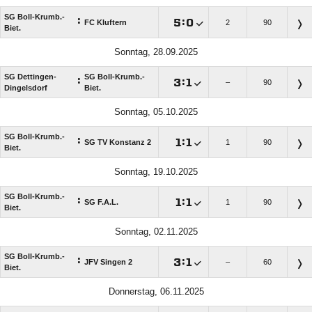
SG Boll-Krumb.-
:

:

FC Kluftern
2
90
Biet.
Sonntag, 28.09.2025
SG Dettingen-
SG Boll-Krumb.-
:

:

–
90
Dingelsdorf
Biet.
Sonntag, 05.10.2025
SG Boll-Krumb.-
:

:

SG TV Konstanz 2
1
90
Biet.
Sonntag, 19.10.2025
SG Boll-Krumb.-
:

:

SG F.A.L.
1
90
Biet.
Sonntag, 02.11.2025
SG Boll-Krumb.-
:

:

JFV Singen 2
–
60
Biet.
Donnerstag, 06.11.2025