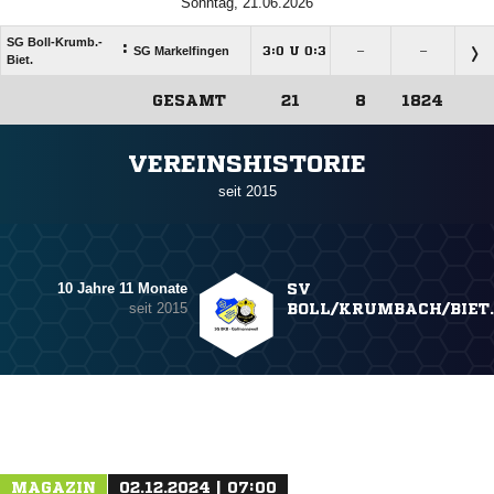
Sonntag, 21.06.2026
SG Boll-Krumb.-
:
SG Markelfingen
:
U
:
–
–




Biet.
GESAMT
21
8
1824
ANZEIGE
VEREINSHISTORIE
seit 2015
10 Jahre 11 Monate
SV
seit 2015
BOLL/KRUMBACH/BIET.
MAGAZIN
02.12.2024 | 07:00