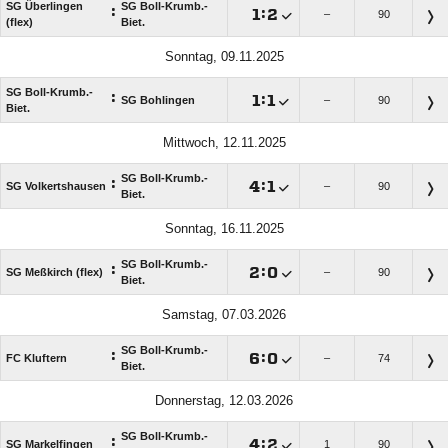
SG Überlingen
SG Boll-Krumb.-
:

:

–
90
(flex)
Biet.
Sonntag, 09.11.2025
SG Boll-Krumb.-
:

:

SG Bohlingen
–
90
Biet.
Mittwoch, 12.11.2025
SG Boll-Krumb.-
:

:

SG Volkertshausen
–
90
Biet.
Sonntag, 16.11.2025
SG Boll-Krumb.-
:

:

SG Meßkirch (flex)
–
90
Biet.
Samstag, 07.03.2026
SG Boll-Krumb.-
:

:

FC Kluftern
–
74
Biet.
Donnerstag, 12.03.2026
SG Boll-Krumb.-
:

:

SG Markelfingen
1
90