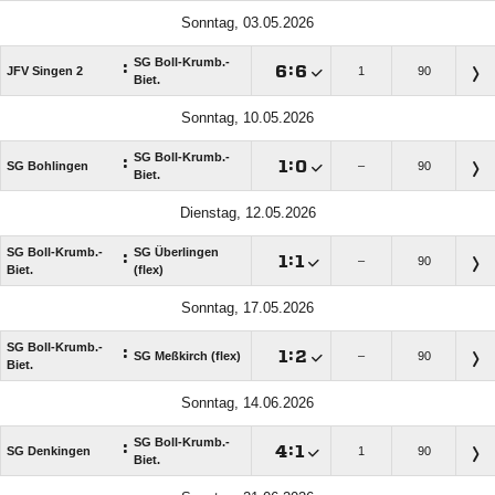
Sonntag, 03.05.2026
SG Boll-Krumb.-
:

:

JFV Singen 2
1
90
Biet.
Sonntag, 10.05.2026
SG Boll-Krumb.-
:

:

SG Bohlingen
–
90
Biet.
Dienstag, 12.05.2026
SG Boll-Krumb.-
SG Überlingen
:

:

–
90
Biet.
(flex)
Sonntag, 17.05.2026
SG Boll-Krumb.-
:

:

SG Meßkirch (flex)
–
90
Biet.
Sonntag, 14.06.2026
SG Boll-Krumb.-
:

:

SG Denkingen
1
90
Biet.