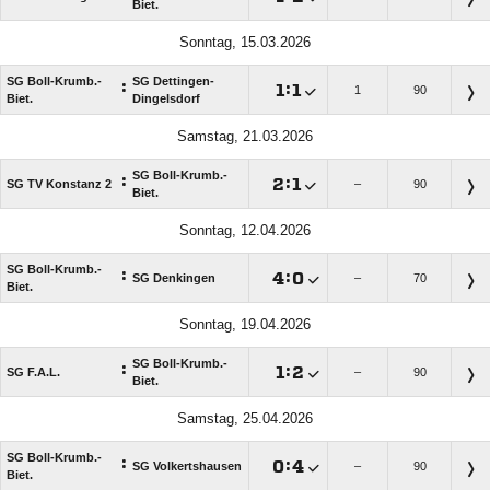
Biet.
Sonntag, 15.03.2026
SG Boll-Krumb.-
SG Dettingen-
:

:

1
90
Biet.
Dingelsdorf
Samstag, 21.03.2026
SG Boll-Krumb.-
:

:

SG TV Konstanz 2
–
90
Biet.
Sonntag, 12.04.2026
SG Boll-Krumb.-
:

:

SG Denkingen
–
70
Biet.
Sonntag, 19.04.2026
SG Boll-Krumb.-
:

:

SG F.A.L.
–
90
Biet.
Samstag, 25.04.2026
SG Boll-Krumb.-
:

:

SG Volkertshausen
–
90
Biet.