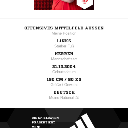
OFFENSIVES MITTELFELD AUSSEN
Meine Position
LINKS
Starker Fuß
HERREN
Mannschaftsart
21.12.2004
Geburtsdatum
190 CM / 80 KG
Größe / Gewicht
DEUTSCH
Meine Nationalität
DIE SPIELDATEN
PRÄSENTIERT
VON: