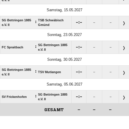
Samstag, 15.05.2027
SG Bettringen 1885
TSB Schwäbisch
:

:

–
–
e.V. II
Gmünd
Sonntag, 23.05.2027
SG Bettringen 1885
:

:

FC Spraitbach
–
–
e.V. II
Sonntag, 30.05.2027
SG Bettringen 1885
:

:

TSV Mutlangen
–
–
e.V. II
Samstag, 05.06.2027
SG Bettringen 1885
:

:

SV Frickenhofen
–
–
e.V. II
GESAMT
–
–
–
ANZEIGE