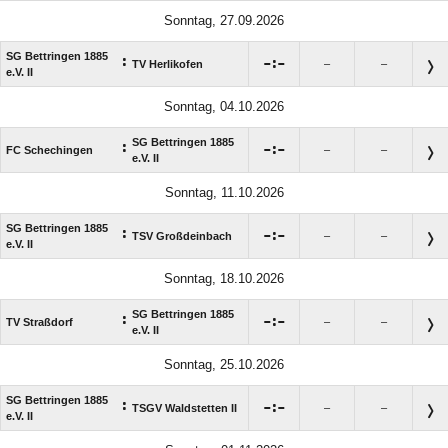
Sonntag, 27.09.2026
SG Bettringen 1885
:

:

TV Herlikofen
–
–
e.V. II
Sonntag, 04.10.2026
SG Bettringen 1885
:

:

FC Schechingen
–
–
e.V. II
Sonntag, 11.10.2026
SG Bettringen 1885
:

:

TSV Großdeinbach
–
–
e.V. II
Sonntag, 18.10.2026
SG Bettringen 1885
:

:

TV Straßdorf
–
–
e.V. II
Sonntag, 25.10.2026
SG Bettringen 1885
:

:

TSGV Waldstetten II
–
–
e.V. II