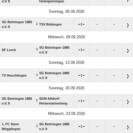
e.V. II
Untergröningen
Sonntag, 06.09.2026
SG Bettringen 1885
:

:

TSV Böbingen
–
–
e.V. II
Mittwoch, 09.09.2026
SG Bettringen 1885
:

:

SF Lorch
–
–
e.V. II
Sonntag, 13.09.2026
SG Bettringen 1885
:

:

TV Heuchlingen
–
–
e.V. II
Sonntag, 20.09.2026
SG Bettringen 1885
SGM Alfdorf/​
:

:

–
–
e.V. II
Hintersteinenberg
Mittwoch, 23.09.2026
1. FC Stern
SG Bettringen 1885
:

:

–
–
Mögglingen
e.V. II