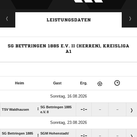
LEISTUNGSDATEN
SG BETTRINGEN 1885 E.V. II (HERREN), KREISLIGA
A1
Heim
Gast
Erg.
Sonntag, 16.08.2026
SG Bettringen 1885
:

:

TSV Waldhausen
–
–
e.V. II
Sonntag, 23.08.2026
SG Bettringen 1885
SGM Hohenstadt/​
:

:

–
–