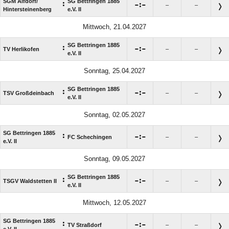
SGM Alfdorf/​
SG Bettringen 1885
:

:

–
–
Hintersteinenberg
e.V. II
Mittwoch, 21.04.2027
SG Bettringen 1885
:

:

TV Herlikofen
–
–
e.V. II
Sonntag, 25.04.2027
SG Bettringen 1885
:

:

TSV Großdeinbach
–
–
e.V. II
Sonntag, 02.05.2027
SG Bettringen 1885
:

:

FC Schechingen
–
–
e.V. II
Sonntag, 09.05.2027
SG Bettringen 1885
:

:

TSGV Waldstetten II
–
–
e.V. II
Mittwoch, 12.05.2027
SG Bettringen 1885
:

:

TV Straßdorf
–
–
e.V. II