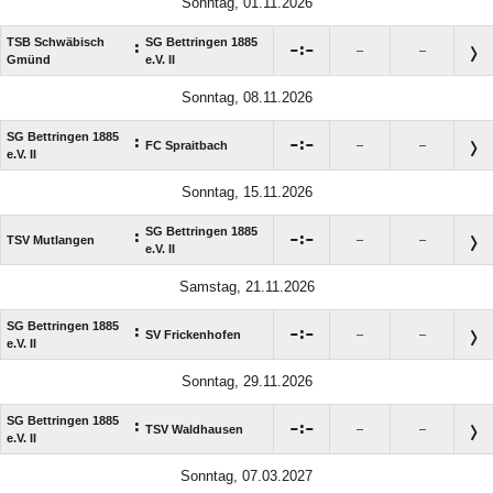
Sonntag, 01.11.2026
TSB Schwäbisch
SG Bettringen 1885
:

:

–
–
Gmünd
e.V. II
Sonntag, 08.11.2026
SG Bettringen 1885
:

:

FC Spraitbach
–
–
e.V. II
Sonntag, 15.11.2026
SG Bettringen 1885
:

:

TSV Mutlangen
–
–
e.V. II
Samstag, 21.11.2026
SG Bettringen 1885
:

:

SV Frickenhofen
–
–
e.V. II
Sonntag, 29.11.2026
SG Bettringen 1885
:

:

TSV Waldhausen
–
–
e.V. II
Sonntag, 07.03.2027