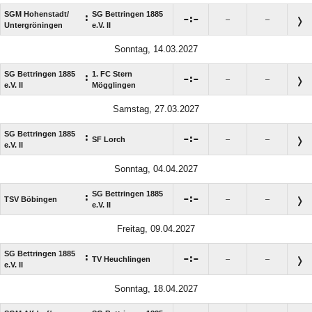
SGM Hohenstadt/​
SG Bettringen 1885
:

:

–
–
Untergröningen
e.V. II
Sonntag, 14.03.2027
SG Bettringen 1885
1. FC Stern
:

:

–
–
e.V. II
Mögglingen
Samstag, 27.03.2027
SG Bettringen 1885
:

:

SF Lorch
–
–
e.V. II
Sonntag, 04.04.2027
SG Bettringen 1885
:

:

TSV Böbingen
–
–
e.V. II
Freitag, 09.04.2027
SG Bettringen 1885
:

:

TV Heuchlingen
–
–
e.V. II
Sonntag, 18.04.2027