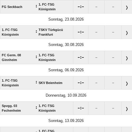
1. FC-TSG
:

:

FG Seckbach
–
–
Königstein
Sonntag, 23.08.2026
1. FC-TSG
TSKV Türkgücü
:

:

–
–
Königstein
Frankfurt
Sonntag, 30.08.2026
FC Germ. 08
1. FC-TSG
:

:

–
–
Ginnheim
Königstein
Sonntag, 06.09.2026
1. FC-TSG
:

:

SKV Beienheim
–
–
Königstein
Donnerstag, 10.09.2026
Spvgg. 03
1. FC-TSG
:

:

–
–
Fechenheim
Königstein
Sonntag, 13.09.2026
1. FC-TSG