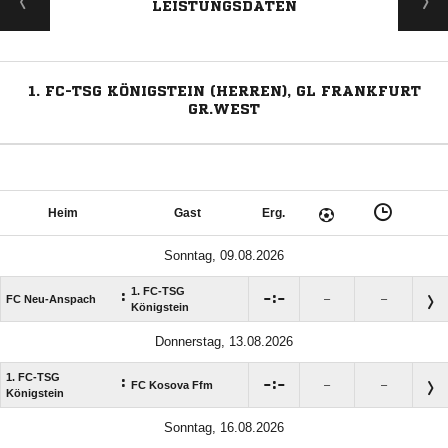
LEISTUNGSDATEN
1. FC-TSG KÖNIGSTEIN (HERREN), GL FRANKFURT
GR.WEST
Heim
Gast
Erg.
Sonntag, 09.08.2026
1. FC-TSG
:

:

FC Neu-Anspach
–
–
Königstein
Donnerstag, 13.08.2026
1. FC-TSG
:

:

FC Kosova Ffm
–
–
Königstein
Sonntag, 16.08.2026