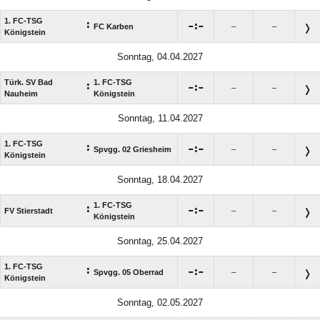
1. FC-TSG
:

:

FC Karben
–
–
Königstein
Sonntag, 04.04.2027
Türk. SV Bad
1. FC-TSG
:

:

–
–
Nauheim
Königstein
Sonntag, 11.04.2027
1. FC-TSG
:

:

Spvgg. 02 Griesheim
–
–
Königstein
Sonntag, 18.04.2027
1. FC-TSG
:

:

FV Stierstadt
–
–
Königstein
Sonntag, 25.04.2027
1. FC-TSG
:

:

Spvgg. 05 Oberrad
–
–
Königstein
Sonntag, 02.05.2027