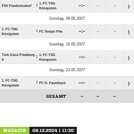
1. FC-TSG
:

:

FSV Friedrichsdorf
–
–
Königstein
Sonntag, 09.05.2027
1. FC-TSG
:

:

FC Tempo Ffm
–
–
Königstein
Sonntag, 16.05.2027
Türk Gücü Friedberg
1. FC-TSG
:

:

–
–
II
Königstein
Sonntag, 23.05.2027
1. FC-TSG
:

:

FC O. Fauerbach
–
–
Königstein
GESAMT
–
–
–
ANZEIGE
MAGAZIN
08.12.2024 | 11:30