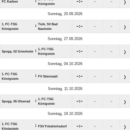
:

:

FC Karben
–
–
Königstein
Sonntag, 20.09.2026
1. FC-TSG
Türk. SV Bad
:

:

–
–
Königstein
Nauheim
Sonntag, 27.09.2026
1. FC-TSG
:

:

Spvgg. 02 Griesheim
–
–
Königstein
Sonntag, 04.10.2026
1. FC-TSG
:

:

FV Stierstadt
–
–
Königstein
Sonntag, 11.10.2026
1. FC-TSG
:

:

Spvgg. 05 Oberrad
–
–
Königstein
Sonntag, 18.10.2026
1. FC-TSG
:

:

FSV Friedrichsdorf
–
–
Königstein