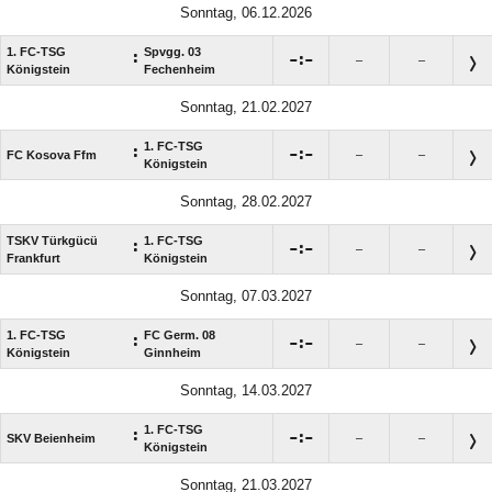
Sonntag, 06.12.2026
1. FC-TSG
Spvgg. 03
:

:

–
–
Königstein
Fechenheim
Sonntag, 21.02.2027
1. FC-TSG
:

:

FC Kosova Ffm
–
–
Königstein
Sonntag, 28.02.2027
TSKV Türkgücü
1. FC-TSG
:

:

–
–
Frankfurt
Königstein
Sonntag, 07.03.2027
1. FC-TSG
FC Germ. 08
:

:

–
–
Königstein
Ginnheim
Sonntag, 14.03.2027
1. FC-TSG
:

:

SKV Beienheim
–
–
Königstein
Sonntag, 21.03.2027