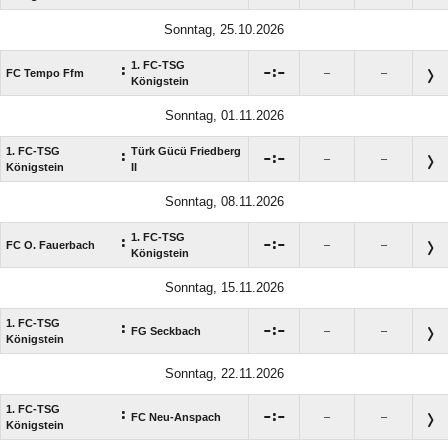
Sonntag, 25.10.2026
1. FC-TSG
:

:

FC Tempo Ffm
–
–
Königstein
Sonntag, 01.11.2026
1. FC-TSG
Türk Gücü Friedberg
:

:

–
–
Königstein
II
Sonntag, 08.11.2026
1. FC-TSG
:

:

FC O. Fauerbach
–
–
Königstein
Sonntag, 15.11.2026
1. FC-TSG
:

:

FG Seckbach
–
–
Königstein
Sonntag, 22.11.2026
1. FC-TSG
:

:

FC Neu-Anspach
–
–
Königstein