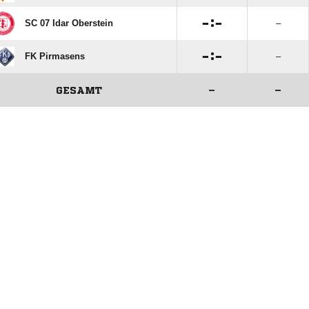

:

SC 07 Idar Oberstein
–

:

FK Pirmasens
–
GESAMT
–
–
ANZEIGE
ANZEIGE