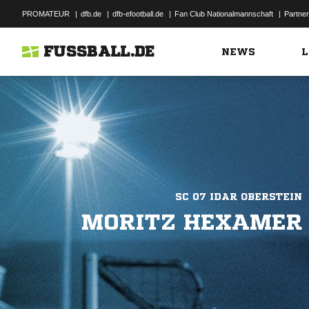
PROMATEUR
|
dfb.de
|
dfb-efootball.de
|
Fan Club Nationalmannschaft
|
Partner
FUSSBALL.DE
NEWS
L
SC 07 IDAR OBERSTEIN
MORITZ HEXAMER