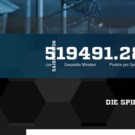
SAISON25/26
25
1949
1.2
Einsätze
Gespielte Minuten
Punkte pro Spi
DIE SP