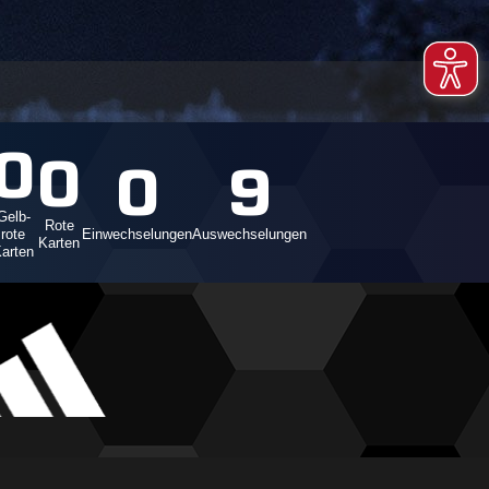
0
0
0
9
Gelb-
Rote
rote
Einwechselungen
Auswechselungen
Karten
arten