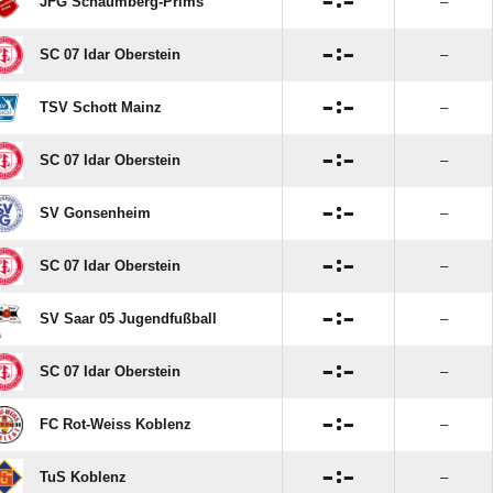

:

JFG Schaumberg-Prims
–

:

SC 07 Idar Oberstein
–

:

TSV Schott Mainz
–

:

SC 07 Idar Oberstein
–

:

SV Gonsenheim
–

:

SC 07 Idar Oberstein
–

:

SV Saar 05 Jugendfußball
–

:

SC 07 Idar Oberstein
–

:

FC Rot-Weiss Koblenz
–

:

TuS Koblenz
–