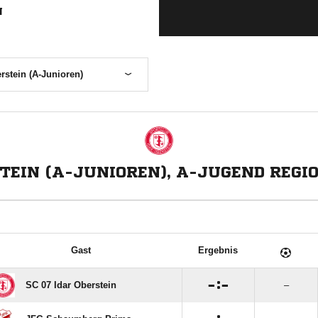
N
rstein (A-Junioren)
STEIN (A-JUNIOREN), A-JUGEND REGI
Gast
Ergebnis

:

SC 07 Idar Oberstein
–