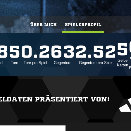
ÜBER MICH
SPIELERPROFIL
5
8
5
0.2
63
2.52
Gelbe
el
Tore
Tore pro Spiel
Gegentore
Gegentore pro Spiel
Karten
K
IELDATEN PRÄSENTIERT VON: