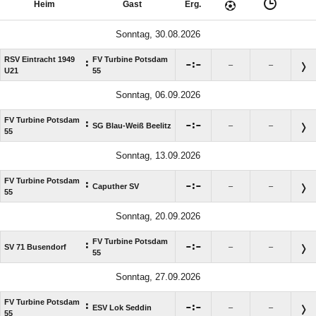
Heim
Gast
Erg.
Sonntag, 30.08.2026
RSV Eintracht 1949
FV Turbine Potsdam
:

:

–
–
U21
55
Sonntag, 06.09.2026
FV Turbine Potsdam
:

:

SG Blau-Weiß Beelitz
–
–
55
Sonntag, 13.09.2026
FV Turbine Potsdam
:

:

Caputher SV
–
–
55
Sonntag, 20.09.2026
FV Turbine Potsdam
:

:

SV 71 Busendorf
–
–
55
Sonntag, 27.09.2026
FV Turbine Potsdam
:

:

ESV Lok Seddin
–
–
55