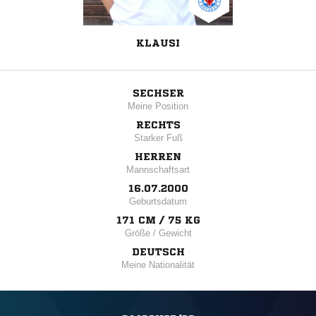
KLAUSI
SECHSER
Meine Position
RECHTS
Starker Fuß
HERREN
Mannschaftsart
16.07.2000
Geburtsdatum
171 CM / 75 KG
Größe / Gewicht
DEUTSCH
Meine Nationalität