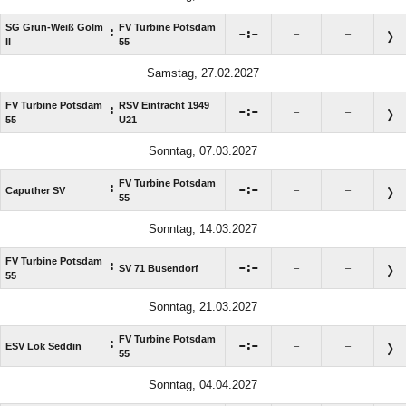
SG Grün-Weiß Golm
FV Turbine Potsdam
:

:

–
–
II
55
Samstag, 27.02.2027
FV Turbine Potsdam
RSV Eintracht 1949
:

:

–
–
55
U21
Sonntag, 07.03.2027
FV Turbine Potsdam
:

:

Caputher SV
–
–
55
Sonntag, 14.03.2027
FV Turbine Potsdam
:

:

SV 71 Busendorf
–
–
55
Sonntag, 21.03.2027
FV Turbine Potsdam
:

:

ESV Lok Seddin
–
–
55
Sonntag, 04.04.2027