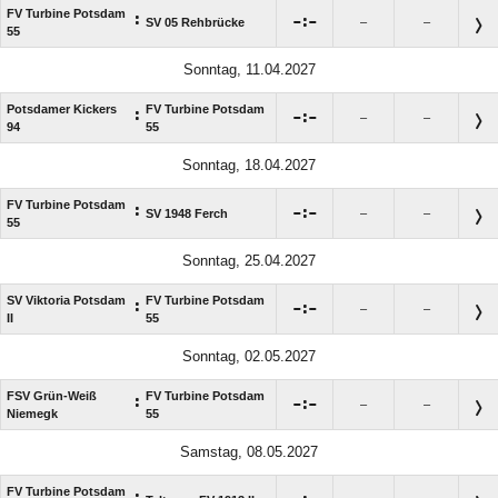
FV Turbine Potsdam
:

:

SV 05 Rehbrücke
–
–
55
Sonntag, 11.04.2027
Potsdamer Kickers
FV Turbine Potsdam
:

:

–
–
94
55
Sonntag, 18.04.2027
FV Turbine Potsdam
:

:

SV 1948 Ferch
–
–
55
Sonntag, 25.04.2027
SV Viktoria Potsdam
FV Turbine Potsdam
:

:

–
–
II
55
Sonntag, 02.05.2027
FSV Grün-Weiß
FV Turbine Potsdam
:

:

–
–
Niemegk
55
Samstag, 08.05.2027
FV Turbine Potsdam
: