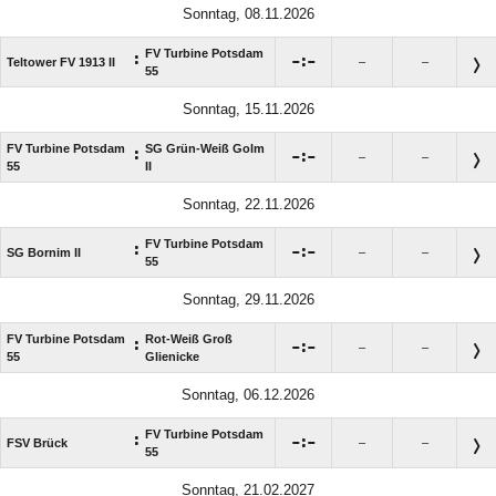
Sonntag, 08.11.2026
FV Turbine Potsdam
:

:

Teltower FV 1913 II
–
–
55
Sonntag, 15.11.2026
FV Turbine Potsdam
SG Grün-Weiß Golm
:

:

–
–
55
II
Sonntag, 22.11.2026
FV Turbine Potsdam
:

:

SG Bornim II
–
–
55
Sonntag, 29.11.2026
FV Turbine Potsdam
Rot-Weiß Groß
:

:

–
–
55
Glienicke
Sonntag, 06.12.2026
FV Turbine Potsdam
:

:

FSV Brück
–
–
55
Sonntag, 21.02.2027