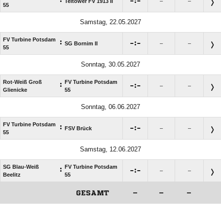

:

Teltower FV 1913 II
–
–
55
Samstag, 22.05.2027
FV Turbine Potsdam
:

:

SG Bornim II
–
–
55
Sonntag, 30.05.2027
Rot-Weiß Groß
FV Turbine Potsdam
:

:

–
–
Glienicke
55
Sonntag, 06.06.2027
FV Turbine Potsdam
:

:

FSV Brück
–
–
55
Samstag, 12.06.2027
SG Blau-Weiß
FV Turbine Potsdam
:

:

–
–
Beelitz
55
GESAMT
–
–
–
ANZEIGE