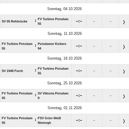
Sonntag, 04.10.2026
FV Turbine Potsdam
:

:

SV 05 Rehbrücke
–
–
55
Sonntag, 11.10.2026
FV Turbine Potsdam
Potsdamer Kickers
:

:

–
–
55
94
Sonntag, 18.10.2026
FV Turbine Potsdam
:

:

SV 1948 Ferch
–
–
55
Sonntag, 25.10.2026
FV Turbine Potsdam
SV Viktoria Potsdam
:

:

–
–
55
II
Sonntag, 01.11.2026
FV Turbine Potsdam
FSV Grün-Weiß
:

:

–
–
55
Niemegk