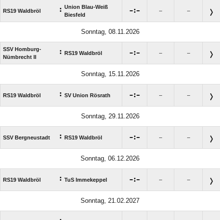
Union Blau-Weiß
:

:

RS19 Waldbröl
–
–
Biesfeld
Sonntag, 08.11.2026
SSV Homburg-
:

:

RS19 Waldbröl
–
–
Nümbrecht II
Sonntag, 15.11.2026
:

:

RS19 Waldbröl
SV Union Rösrath
–
–
Sonntag, 29.11.2026
:

:

SSV Bergneustadt
RS19 Waldbröl
–
–
Sonntag, 06.12.2026
:

:

RS19 Waldbröl
TuS Immekeppel
–
–
Sonntag, 21.02.2027