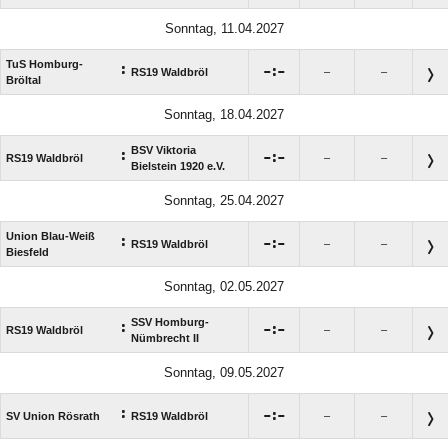
Sonntag, 11.04.2027
TuS Homburg-
:

:

RS19 Waldbröl
–
–
Bröltal
Sonntag, 18.04.2027
BSV Viktoria
:

:

RS19 Waldbröl
–
–
Bielstein 1920 e.V.
Sonntag, 25.04.2027
Union Blau-Weiß
:

:

RS19 Waldbröl
–
–
Biesfeld
Sonntag, 02.05.2027
SSV Homburg-
:

:

RS19 Waldbröl
–
–
Nümbrecht II
Sonntag, 09.05.2027
:

:

SV Union Rösrath
RS19 Waldbröl
–
–