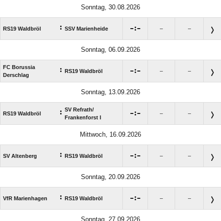
Sonntag, 30.08.2026
:

:

RS19 Waldbröl
SSV Marienheide
–
–
Sonntag, 06.09.2026
FC Borussia
:

:

RS19 Waldbröl
–
–
Derschlag
Sonntag, 13.09.2026
SV Refrath/​
:

:

RS19 Waldbröl
–
–
Frankenforst I
Mittwoch, 16.09.2026
:

:

SV Altenberg
RS19 Waldbröl
–
–
Sonntag, 20.09.2026
:

:

VfR Marienhagen
RS19 Waldbröl
–
–
Sonntag, 27.09.2026