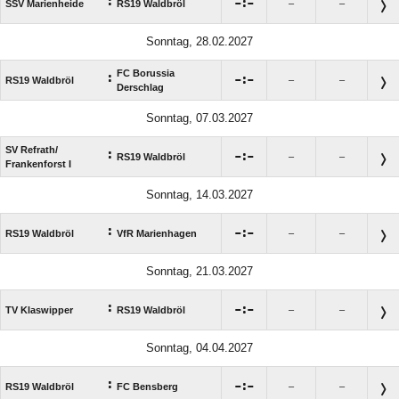
:

:

SSV Marienheide
RS19 Waldbröl
–
–
Sonntag, 28.02.2027
FC Borussia
:

:

RS19 Waldbröl
–
–
Derschlag
Sonntag, 07.03.2027
SV Refrath/​
:

:

RS19 Waldbröl
–
–
Frankenforst I
Sonntag, 14.03.2027
:

:

RS19 Waldbröl
VfR Marienhagen
–
–
Sonntag, 21.03.2027
:

:

TV Klaswipper
RS19 Waldbröl
–
–
Sonntag, 04.04.2027
:

:

RS19 Waldbröl
FC Bensberg
–
–