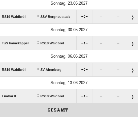
Sonntag, 23.05.2027
:

:

RS19 Waldbröl
SSV Bergneustadt
–
–
Sonntag, 30.05.2027
:

:

TuS Immekeppel
RS19 Waldbröl
–
–
Sonntag, 06.06.2027
:

:

RS19 Waldbröl
SV Altenberg
–
–
Sonntag, 13.06.2027
:

:

Lindlar II
RS19 Waldbröl
–
–
GESAMT
–
–
–
ANZEIGE