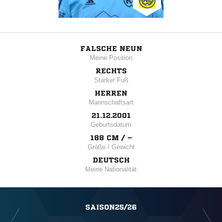
FALSCHE NEUN
Meine Position
RECHTS
Starker Fuß
HERREN
Mannschaftsart
21.12.2001
Geburtsdatum
188 CM / –
Größe / Gewicht
DEUTSCH
Meine Nationalität
SAISON25/26