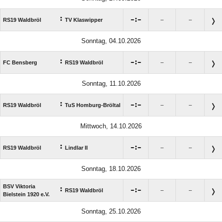
:

:

RS19 Waldbröl
TV Klaswipper
–
–
Sonntag, 04.10.2026
:

:

FC Bensberg
RS19 Waldbröl
–
–
Sonntag, 11.10.2026
:

:

RS19 Waldbröl
TuS Homburg-Bröltal
–
–
Mittwoch, 14.10.2026
:

:

RS19 Waldbröl
Lindlar II
–
–
Sonntag, 18.10.2026
BSV Viktoria
:

:

RS19 Waldbröl
–
–
Bielstein 1920 e.V.
Sonntag, 25.10.2026