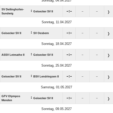
Sonntag, 04.04.2027
SV Deilinghofen-
:

:

Geisecker SV II
–
–
Sundwig
Sonntag, 11.04.2027
:

:

Geisecker SV II
SV Oesbern
–
–
Sonntag, 18.04.2027
:

:

ASSV Letmathe II
Geisecker SV II
–
–
Sonntag, 25.04.2027
:

:

Geisecker SV II
BSV Lendringsen II
–
–
Samstag, 01.05.2027
GFV Olympos
:

:

Geisecker SV II
–
–
Menden
Sonntag, 09.05.2027