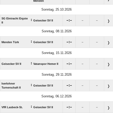
Menden
Sonntag, 25.10.2026
SG Eintracht Ergste
:

:

Geisecker SV II
–
–
II
Sonntag, 08.11.2026
:

:

Menden Türk
Geisecker SV II
–
–
Sonntag, 15.11.2026
:

:

Geisecker SV II
Vatanspor Hemer II
–
–
Sonntag, 29.11.2026
Iserlohner
:

:

Geisecker SV II
–
–
Turnerschaft II
Sonntag, 06.12.2026
:

:

VfR Lasbeck-St.
Geisecker SV II
–
–