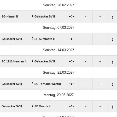
Sonntag, 28.02.2027
:

:

SG Hemer II
Geisecker SV II
–
–
Sonntag, 07.03.2027
:

:

Geisecker SV II
SF Sümmern II
–
–
Sonntag, 14.03.2027
:

:

SC 1912 Hennen II
Geisecker SV II
–
–
Sonntag, 21.03.2027
:

:

Geisecker SV II
SC Tornado Westig
–
–
Montag, 29.03.2027
:

:

Geisecker SV II
SF Oestrich
–
–