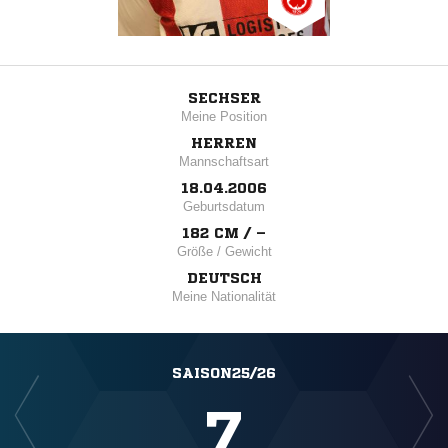
SECHSER
Meine Position
HERREN
Mannschaftsart
18.04.2006
Geburtsdatum
182 CM / –
Größe / Gewicht
DEUTSCH
Meine Nationalität
SAISON25/26
7