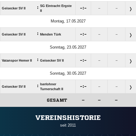
SG Eintracht Ergste
:

:

Geisecker SV II
–
–
II
Montag, 17.05.2027
:

:

Geisecker SV II
Menden Türk
–
–
Sonntag, 23.05.2027
:

:

Vatanspor Hemer II
Geisecker SV II
–
–
Sonntag, 30.05.2027
Iserlohner
:

:

Geisecker SV II
–
–
Turnerschaft II
GESAMT
–
–
–
ANZEIGE
VEREINSHISTORIE
seit 2011