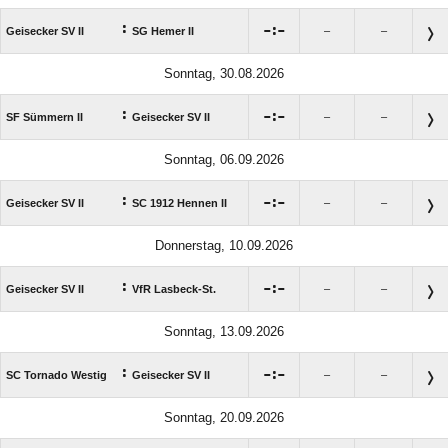
:

:

Geisecker SV II
SG Hemer II
–
–
Sonntag, 30.08.2026
:

:

SF Sümmern II
Geisecker SV II
–
–
Sonntag, 06.09.2026
:

:

Geisecker SV II
SC 1912 Hennen II
–
–
Donnerstag, 10.09.2026
:

:

Geisecker SV II
VfR Lasbeck-St.
–
–
Sonntag, 13.09.2026
:

:

SC Tornado Westig
Geisecker SV II
–
–
Sonntag, 20.09.2026