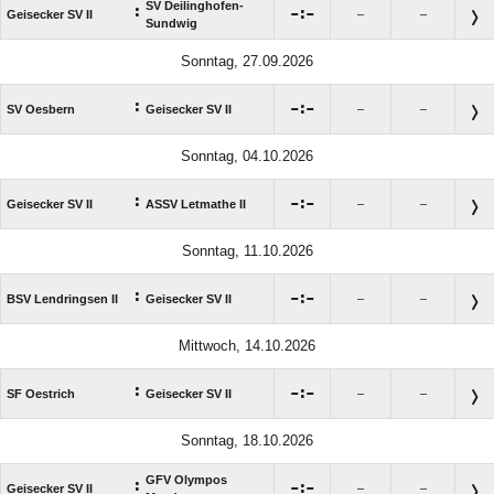
SV Deilinghofen-
:

:

Geisecker SV II
–
–
Sundwig
Sonntag, 27.09.2026
:

:

SV Oesbern
Geisecker SV II
–
–
Sonntag, 04.10.2026
:

:

Geisecker SV II
ASSV Letmathe II
–
–
Sonntag, 11.10.2026
:

:

BSV Lendringsen II
Geisecker SV II
–
–
Mittwoch, 14.10.2026
:

:

SF Oestrich
Geisecker SV II
–
–
Sonntag, 18.10.2026
GFV Olympos
:

:

Geisecker SV II
–
–