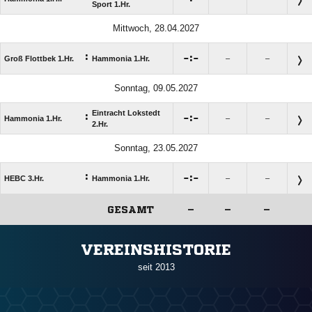
Sport 1.Hr.
Mittwoch, 28.04.2027
:

:

Groß Flottbek 1.Hr.
Hammonia 1.Hr.
–
–
Sonntag, 09.05.2027
Eintracht Lokstedt
:

:

Hammonia 1.Hr.
–
–
2.Hr.
Sonntag, 23.05.2027
:

:

HEBC 3.Hr.
Hammonia 1.Hr.
–
–
GESAMT
–
–
–
ANZEIGE
VEREINSHISTORIE
seit 2013