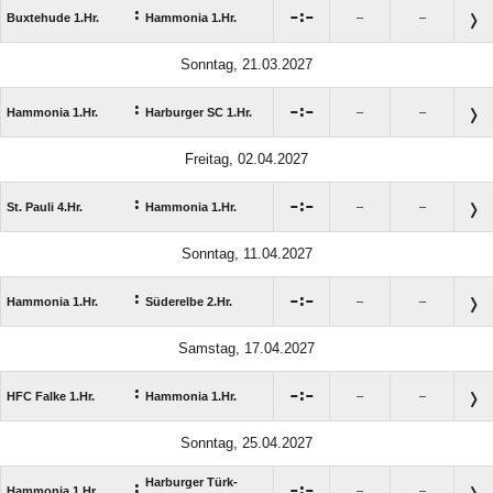
:

:

Buxtehude 1.Hr.
Hammonia 1.Hr.
–
–
Sonntag, 21.03.2027
:

:

Hammonia 1.Hr.
Harburger SC 1.Hr.
–
–
Freitag, 02.04.2027
:

:

St. Pauli 4.Hr.
Hammonia 1.Hr.
–
–
Sonntag, 11.04.2027
:

:

Hammonia 1.Hr.
Süderelbe 2.Hr.
–
–
Samstag, 17.04.2027
:

:

HFC Falke 1.Hr.
Hammonia 1.Hr.
–
–
Sonntag, 25.04.2027
Harburger Türk-
:

:

Hammonia 1.Hr.
–
–