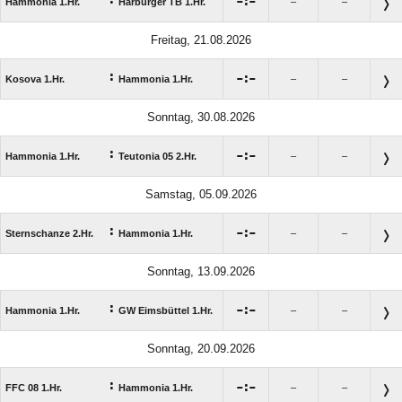

:

Hammonia 1.Hr.
Harburger TB 1.Hr.
–
–
Freitag, 21.08.2026
:

:

Kosova 1.Hr.
Hammonia 1.Hr.
–
–
Sonntag, 30.08.2026
:

:

Hammonia 1.Hr.
Teutonia 05 2.Hr.
–
–
Samstag, 05.09.2026
:

:

Sternschanze 2.Hr.
Hammonia 1.Hr.
–
–
Sonntag, 13.09.2026
:

:

Hammonia 1.Hr.
GW Eimsbüttel 1.Hr.
–
–
Sonntag, 20.09.2026
:

:

FFC 08 1.Hr.
Hammonia 1.Hr.
–
–