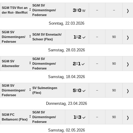
SGM SV
SGM TSV Rot an
:

:

Dürmentingen/​
–
–
W
der Rot- Iller/​Rot
Federsee
Sonntag, 22.03.2026
SGM SV
SGM SV Ennetach/​
:

:

Dürmentingen/​
–
90
Scheer (Flex)
Federsee
Samstag, 28.03.2026
SGM SV
SGM SV
:

:

Dürmentingen/​
–
90
Alberweiler
Federsee
Samstag, 18.04.2026
SGM SV
SV Sulmetingen
:

:

Dürmentingen/​
–
90
(Flex)
Federsee
Donnerstag, 23.04.2026
SGM SV
SGM FC
:

:

Dürmentingen/​
–
90
Bellamont (Flex)
Federsee
Samstag, 02.05.2026