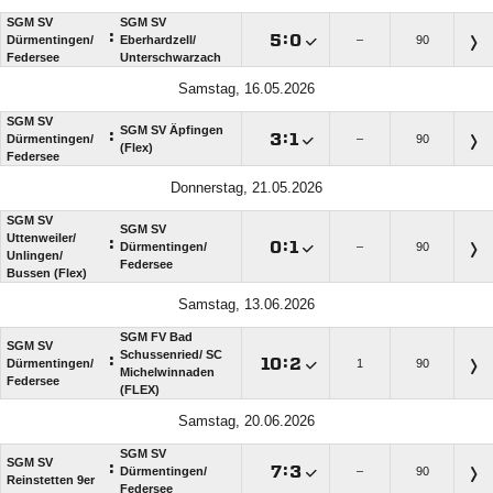
SGM SV
SGM SV
:

:

Dürmentingen/​
Eberhardzell/​
–
90
Federsee
Unterschwarzach
Samstag, 16.05.2026
SGM SV
SGM SV Äpfingen
:

:

Dürmentingen/​
–
90
(Flex)
Federsee
Donnerstag, 21.05.2026
SGM SV
SGM SV
Uttenweiler/​
:

:

Dürmentingen/​
–
90
Unlingen/​
Federsee
Bussen (Flex)
Samstag, 13.06.2026
SGM FV Bad
SGM SV
Schussenried/​ SC
:

:

Dürmentingen/​
1
90
Michelwinnaden
Federsee
(FLEX)
Samstag, 20.06.2026
SGM SV
SGM SV
:

:

Dürmentingen/​
–
90
Reinstetten 9er
Federsee