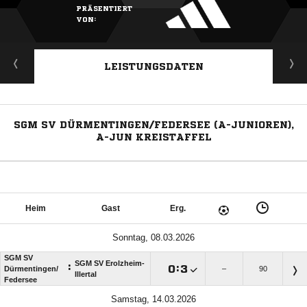
PRÄSENTIERT
VON:
LEISTUNGSDATEN
SGM SV DÜRMENTINGEN/FEDERSEE (A-JUNIOREN),
A-JUN KREISTAFFEL
Heim
Gast
Erg.
Sonntag, 08.03.2026
SGM SV
SGM SV Erolzheim-
:

:

Dürmentingen/​
–
90
Illertal
Federsee
Samstag, 14.03.2026