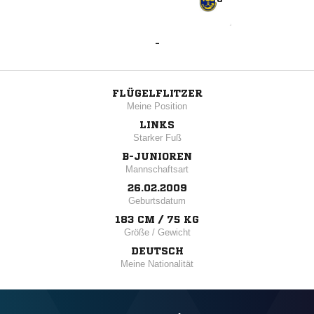
-
FLÜGELFLITZER
Meine Position
LINKS
Starker Fuß
B-JUNIOREN
Mannschaftsart
26.02.2009
Geburtsdatum
183 CM / 75 KG
Größe / Gewicht
DEUTSCH
Meine Nationalität