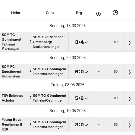
Heim
Gast
Erg.
Sonntag, 15.03.2026
SGM TG
SGM TSV Riederich/​
Gönningen/​
:

:

Grafenberg/​
–
80
Talheim/​
Neckartenzlingen
Öschingen
Sonntag, 29.03.2026
SGM FC
SGM TG Gönningen/​
:

:

Engstingen/​
–
80
Talheim/​Öschingen
Hohenstein
Freitag, 08.05.2026
TSV Eningen/​
SGM TG Gönningen/​
:

:

–
80
Achalm
Talheim/​Öschingen
Sonntag, 10.05.2026
Young Boys
SGM TG Gönningen/​
:

:

Reutlingen II
–
80
Talheim/​Öschingen
U16