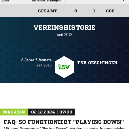
Erms
Talheim/​Öschingen
GESAMT
8
1
608
ANZEIGE
VEREINSHISTORIE
seit 2018
8 Jahre 5 Monate
TSV OESCHINGEN
seit 2018
MAGAZIN
02.12.2024 | 07:00
FAQ: SO FUNKTIONIERT "PLAYING DOWN"
Mit dem Programm "Playing Down" werden kleinere Jugendspieler