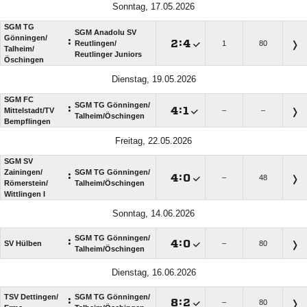
Sonntag, 17.05.2026
SGM TG
SGM Anadolu SV
Gönningen/​
:

:

Reutlingen/​
1
80
Talheim/​
Reutlinger Juniors
Öschingen
Dienstag, 19.05.2026
SGM FC
SGM TG Gönningen/​
:

:

Mittelstadt/​TV
–
–
Talheim/​Öschingen
Bempflingen
Freitag, 22.05.2026
SGM SV
Zainingen/​
SGM TG Gönningen/​
:

:

–
48
Römerstein/​
Talheim/​Öschingen
Wittlingen I
Sonntag, 14.06.2026
SGM TG Gönningen/​
:

:

SV Hülben
–
80
Talheim/​Öschingen
Dienstag, 16.06.2026
TSV Dettingen/​
SGM TG Gönningen/​
:

:

–
80