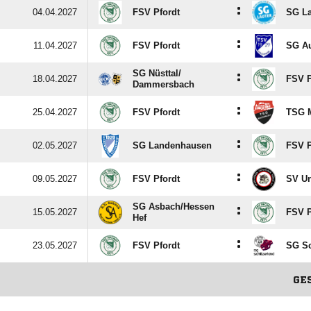
:
04.04.2027
FSV Pfordt
SG La
:
11.04.2027
FSV Pfordt
SG Au
SG Nüsttal/​
:
18.04.2027
FSV P
Dammersbach
:
25.04.2027
FSV Pfordt
TSG M
:
02.05.2027
SG Landenhausen
FSV P
:
09.05.2027
FSV Pfordt
SV Un
SG Asbach/​Hessen
:
15.05.2027
FSV P
Hef
:
23.05.2027
FSV Pfordt
SG Sc
GE