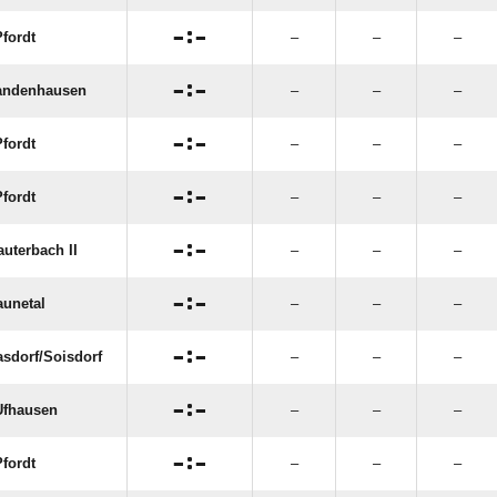

:

fordt
–
–
–

:

andenhausen
–
–
–

:

fordt
–
–
–

:

fordt
–
–
–

:

auterbach II
–
–
–

:

unetal
–
–
–

:

sdorf/​Soisdorf
–
–
–

:

Ufhausen
–
–
–

:

fordt
–
–
–