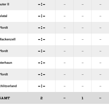

:

uter II
–
–
–

:

latal
–
–
–

:

fordt
–
–
–

:

ackenzell
–
–
–

:

fordt
–
–
–

:

terhaun
–
–
–

:

fordt
–
–
–

:

hlitzerland
–
–
–
SAMT
2
–
1
–
ANZEIGE