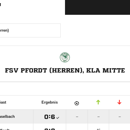
N
rren)
FSV PFORDT (HERREN), KLA MITTE
ast
Ergebnis

:

aselbach
–
–
–