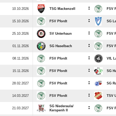
:
10.10.2026
TSG Mackenzell
FSV P
:
15.10.2026
FSV Pfordt
SG L
:
25.10.2026
SV Unterhaun
FSV P
:
01.11.2026
SG Haselbach
FSV P
:
08.11.2026
FSV Pfordt
VfL L
:
15.11.2026
FSV Pfordt
SG Ha
:
28.02.2027
FSV Pfordt
SG Ra
:
14.03.2027
FSV Pfordt
TSV 
SG Niederaula/​
:
21.03.2027
FSV P
Kerspenh II