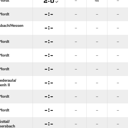

:

fordt
–
46
–

:

fordt
–
–
–
bach/​Hessen

:

–
–
–

:

fordt
–
–
–

:

fordt
–
–
–

:

fordt
–
–
–
ederaula/​

:

–
–
–
enh II

:

fordt
–
–
–

:

fordt
–
–
–
ttal/​

:

–
–
–
ersbach