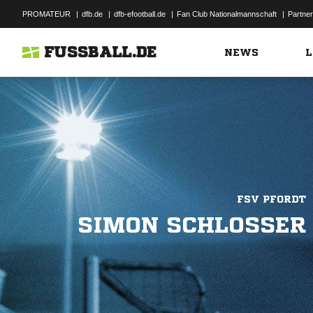
PROMATEUR
|
dfb.de
|
dfb-efootball.de
|
Fan Club Nationalmannschaft
|
Partner
FUSSBALL.DE
NEWS
L
FSV PFORDT
SIMON SCHLOSSER