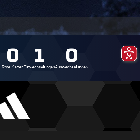
0
1
0
Rote Karten
Einwechselungen
Auswechselungen