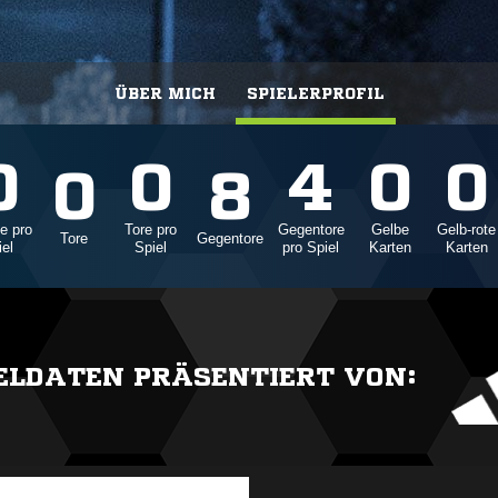
ÜBER MICH
SPIELERPROFIL
0
0
4
0
0
0
8
e pro
Tore pro
Gegentore
Gelbe
Gelb-rote
Tore
Gegentore
iel
Spiel
pro Spiel
Karten
Karten
IELDATEN PRÄSENTIERT VON: