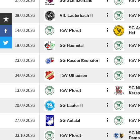
:
07.08.2026
SG Schlitzerland
FSV P
:
09.08.2026
VfL Lauterbach II
FSV P
SG As
:
14.08.2026
FSV Pfordt
Hef
:
19.08.2026
SG Haunetal
FSV P
:
23.08.2026
SG Rasdorf/​Soisdorf
FSV P
:
04.09.2026
TSV Ufhausen
FSV P
SG Ni
:
13.09.2026
FSV Pfordt
Kersp
:
20.09.2026
SG Lauter II
FSV P
:
27.09.2026
SG Aulatal
FSV P
SG Nüs
:
03.10.2026
FSV Pfordt
Damm