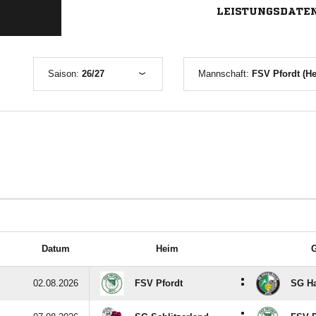
LEISTUNGSDATE
Saison:
26/27
Mannschaft:
FSV Pfordt (He
Datum
Heim
G
:
02.08.2026
FSV Pfordt
SG H