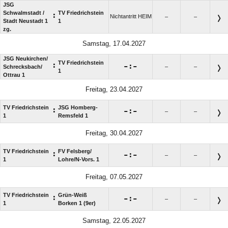
JSG
Schwalmstadt /​
TV Friedrichstein
:
Nichtantritt HEIM
–
–
Stadt Neustadt 1
1
zg.
Samstag, 17.04.2027
JSG Neukirchen/​
TV Friedrichstein
:

:

Schrecksbach/​
–
–
1
Ottrau 1
Freitag, 23.04.2027
TV Friedrichstein
JSG Homberg-
:

:

–
–
1
Remsfeld 1
Freitag, 30.04.2027
TV Friedrichstein
FV Felsberg/​
:

:

–
–
1
Lohre/​N-Vors. 1
Freitag, 07.05.2027
TV Friedrichstein
Grün-Weiß
:

:

–
–
1
Borken 1 (9er)
Samstag, 22.05.2027