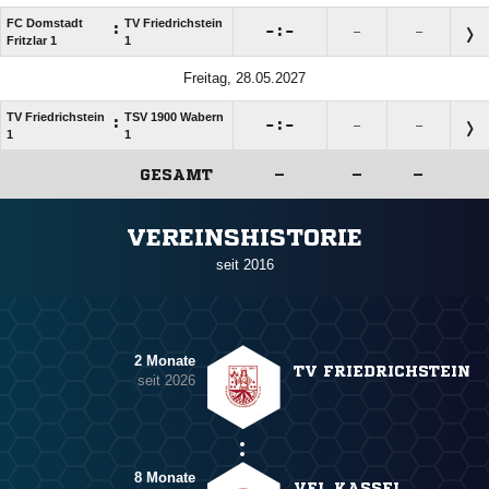
FC Domstadt
TV Friedrichstein
:

:

–
–
Fritzlar 1
1
Freitag, 28.05.2027
TV Friedrichstein
TSV 1900 Wabern
:

:

–
–
1
1
GESAMT
–
–
–
ANZEIGE
VEREINSHISTORIE
seit 2016
2 Monate
TV FRIEDRICHSTEIN
seit 2026
8 Monate
VFL KASSEL