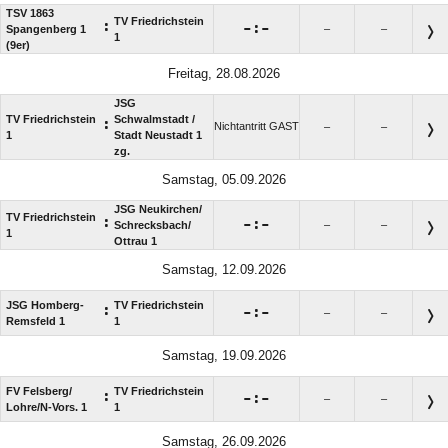
TSV 1863
TV Friedrichstein
:

:

Spangenberg 1
–
–
1
(9er)
Freitag, 28.08.2026
JSG
TV Friedrichstein
Schwalmstadt /​
:
Nichtantritt GAST
–
–
1
Stadt Neustadt 1
zg.
Samstag, 05.09.2026
JSG Neukirchen/​
TV Friedrichstein
:

:

Schrecksbach/​
–
–
1
Ottrau 1
Samstag, 12.09.2026
JSG Homberg-
TV Friedrichstein
:

:

–
–
Remsfeld 1
1
Samstag, 19.09.2026
FV Felsberg/​
TV Friedrichstein
:

:

–
–
Lohre/​N-Vors. 1
1
Samstag, 26.09.2026