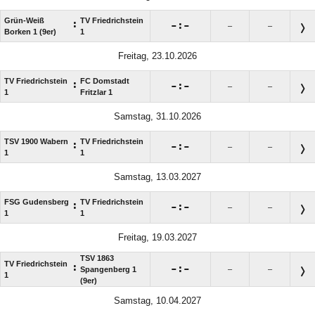
Grün-Weiß
TV Friedrichstein
:

:

–
–
Borken 1 (9er)
1
Freitag, 23.10.2026
TV Friedrichstein
FC Domstadt
:

:

–
–
1
Fritzlar 1
Samstag, 31.10.2026
TSV 1900 Wabern
TV Friedrichstein
:

:

–
–
1
1
Samstag, 13.03.2027
FSG Gudensberg
TV Friedrichstein
:

:

–
–
1
1
Freitag, 19.03.2027
TSV 1863
TV Friedrichstein
:

:

Spangenberg 1
–
–
1
(9er)
Samstag, 10.04.2027