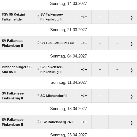
Sonntag, 14.03.2027
FSV 95 Ketzin/​
SV Falkensee-
:

:

–
–
Falkenrehde
Finkenkrug II
Sonntag, 21.03.2027
SV Falkensee-
:

:

SG Blau-Weiß Pessin
–
–
Finkenkrug II
Sonntag, 04.04.2027
Brandenburger SC
SV Falkensee-
:

:

–
–
Süd 05 II
Finkenkrug II
Sonntag, 11.04.2027
SV Falkensee-
:

:

SG Michendorf II
–
–
Finkenkrug II
Sonntag, 18.04.2027
SV Falkensee-
:

:

FSV Babelsberg 74 II
–
–
Finkenkrug II
Sonntag, 25.04.2027