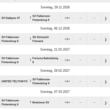
Sonntag, 29.11.2026
SV Falkensee-
:

:

SV Dallgow 47
–
–
Finkenkrug II
Sonntag, 06.12.2026
SV Falkensee-
SG Eintracht
:

:

–
–
Finkenkrug II
Friesack
Sonntag, 21.02.2027
SV Falkensee-
Fortuna Babelsberg
:

:

–
–
Finkenkrug II
II
Sonntag, 28.02.2027
SV Falkensee-
:

:

UNITED TELTOW FC
–
–
Finkenkrug II
Sonntag, 07.03.2027
SV Falkensee-
:

:

Bredower SV
–
–
Finkenkrug II