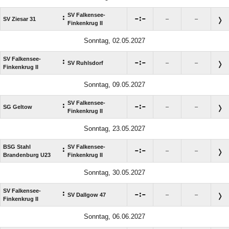
SV Falkensee-
:

:

SV Ziesar 31
–
–
Finkenkrug II
Sonntag, 02.05.2027
SV Falkensee-
:

:

SV Ruhlsdorf
–
–
Finkenkrug II
Sonntag, 09.05.2027
SV Falkensee-
:

:

SG Geltow
–
–
Finkenkrug II
Sonntag, 23.05.2027
BSG Stahl
SV Falkensee-
:

:

–
–
Brandenburg U23
Finkenkrug II
Sonntag, 30.05.2027
SV Falkensee-
:

:

SV Dallgow 47
–
–
Finkenkrug II
Sonntag, 06.06.2027