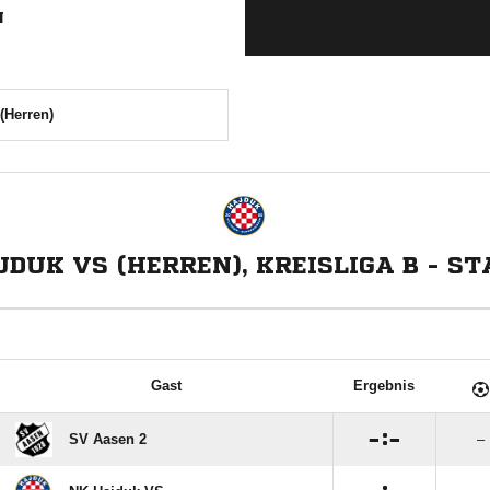
N
(Herren)
DUK VS (HERREN), KREISLIGA B - ST
Gast
Ergebnis

:

SV Aasen 2
–