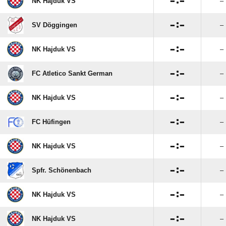

:

NK Hajduk VS
–

:

SV Döggingen
–

:

NK Hajduk VS
–

:

FC Atletico Sankt German
–

:

NK Hajduk VS
–

:

FC Hüfingen
–

:

NK Hajduk VS
–

:

Spfr. Schönenbach
–

:

NK Hajduk VS
–

:

NK Hajduk VS
–