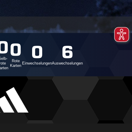
0
0
0
6
elb-
Rote
rote
Einwechselungen
Auswechselungen
Karten
arten