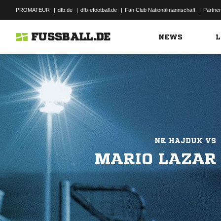
PROMATEUR
|
dfb.de
|
dfb-efootball.de
|
Fan Club Nationalmannschaft
|
Partner
FUSSBALL.DE
NEWS
L
NK HAJDUK VS
MARIO LAZAR