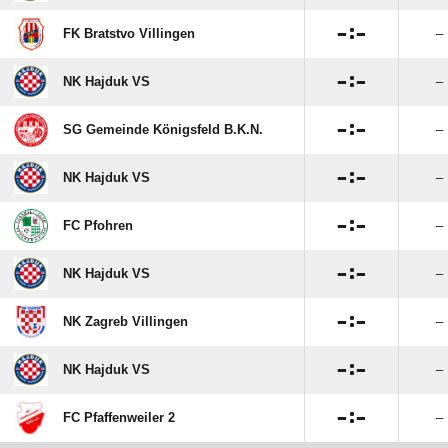

:

FK Bratstvo Villingen
–

:

NK Hajduk VS
–

:

SG Gemeinde Königsfeld B.K.N.
–

:

NK Hajduk VS
–

:

FC Pfohren
–

:

NK Hajduk VS
–

:

NK Zagreb Villingen
–

:

NK Hajduk VS
–

:

FC Pfaffenweiler 2
–