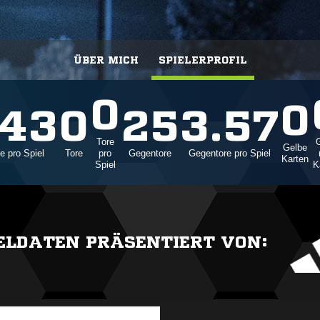
ÜBER MICH
SPIELERPROFIL
0
0
.43
0
25
3.57
Tore
G
Gelbe
e pro Spiel
Tore
pro
Gegentore
Gegentore pro Spiel
Karten
Spiel
K
IELDATEN PRÄSENTIERT VON: