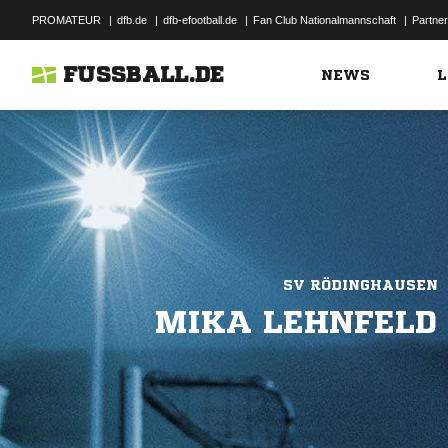
PROMATEUR
|
dfb.de
|
dfb-efootball.de
|
Fan Club Nationalmannschaft
|
Partner
FUSSBALL.DE
NEWS
L
SV RÖDINGHAUSEN
MIKA LEHNFELD