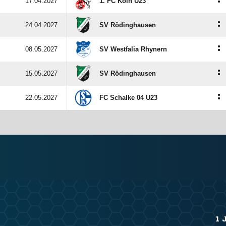
:
17.04.2027
1. FC Köln U23
:
24.04.2027
SV Rödinghausen
:
08.05.2027
SV Westfalia Rhynern
:
15.05.2027
SV Rödinghausen
:
22.05.2027
FC Schalke 04 U23
1 