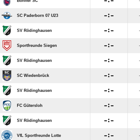

:

Bonner SC

:

SC Paderborn 07 U23

:

SV Rödinghausen

:

Sportfreunde Siegen

:

SV Rödinghausen

:

SC Wiedenbrück

:

SV Rödinghausen

:

FC Gütersloh

:

SV Rödinghausen

:

VfL Sportfreunde Lotte