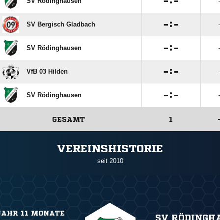

:

SV Rödinghausen

:

SV Bergisch Gladbach

:

SV Rödinghausen

:

VfB 03 Hilden

:

SV Rödinghausen
GESAMT
1
ANZEIGE
VEREINSHISTORIE
seit 2010
JAHR 11 MONATE
SV RÖDINGH