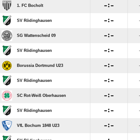

:

1. FC Bocholt

:

SV Rödinghausen

:

SG Wattenscheid 09

:

SV Rödinghausen

:

Borussia Dortmund U23

:

SV Rödinghausen

:

SC Rot-Weiß Oberhausen

:

SV Rödinghausen

:

VfL Bochum 1848 U23