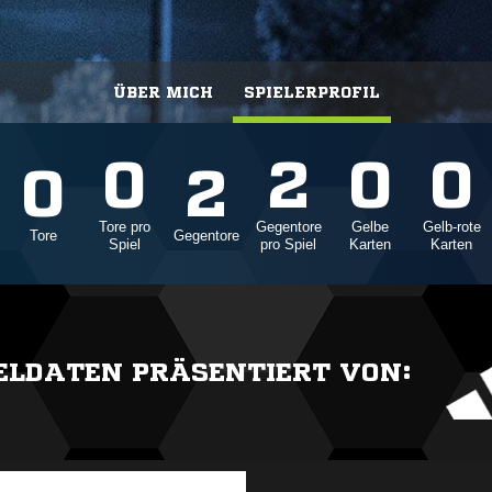
ÜBER MICH
SPIELERPROFIL
0
2
0
0
0
2
Tore pro
Gegentore
Gelbe
Gelb-rote
Tore
Gegentore
Spiel
pro Spiel
Karten
Karten
IELDATEN PRÄSENTIERT VON: