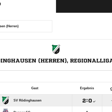
N
en (Herren)
DINGHAUSEN (HERREN), REGIONALLIG
Gast
Ergebnis

:

SV Rödinghausen