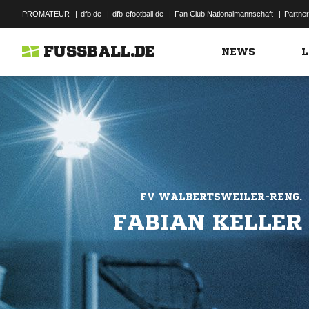
PROMATEUR
|
dfb.de
|
dfb-efootball.de
|
Fan Club Nationalmannschaft
|
Partner
FUSSBALL.DE
NEWS
L
FV WALBERTSWEILER-RENG.
FABIAN KELLER