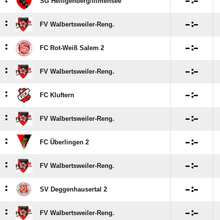
:

:

SG Heiligenberg/​Illmensee
:

:

FV Walbertsweiler-Reng.
:

:

FC Rot-Weiß Salem 2
:

:

FV Walbertsweiler-Reng.
:

:

FC Kluftern
:

:

FV Walbertsweiler-Reng.
:

:

FC Überlingen 2
:

:

FV Walbertsweiler-Reng.
:

:

SV Deggenhausertal 2
:

:

FV Walbertsweiler-Reng.