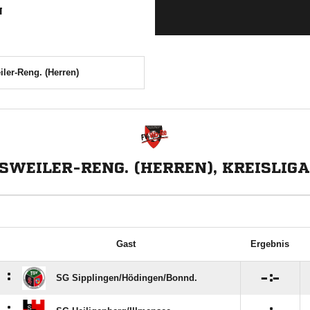
N
ler-Reng. (Herren)
WEILER-RENG. (HERREN), KREISLIGA
Gast
Ergebnis
:

:

SG Sipplingen/​Hödingen/​Bonnd.