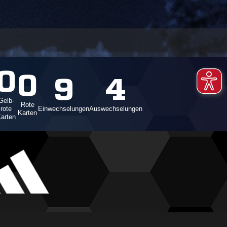
0
0
9
4
Gelb-
Rote
rote
Einwechselungen
Auswechselungen
Karten
arten