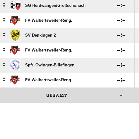
:

:

SG Herdwangen/​Großschönach
:

:

FV Walbertsweiler-Reng.
:

:

SV Denkingen 2
:

:

FV Walbertsweiler-Reng.
:

:

Spfr. Owingen-Billafingen
:

:

FV Walbertsweiler-Reng.
GESAMT
–
ANZEIGE
ANZEIGE