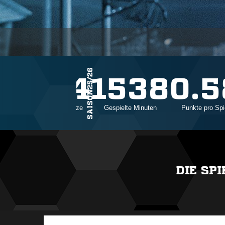
SAISON25/26
24
1538
0.5
Einsätze
Gespielte Minuten
Punkte pro Spi
DIE SP