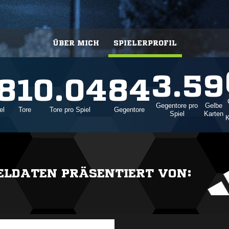
ÜBER MICH
SPIELERPROFIL
3.5
9
8
1
0.04
84
Gegentore pro
Gelbe
el
Tore
Tore pro Spiel
Gegentore
Spiel
Karten
K
IELDATEN PRÄSENTIERT VON: