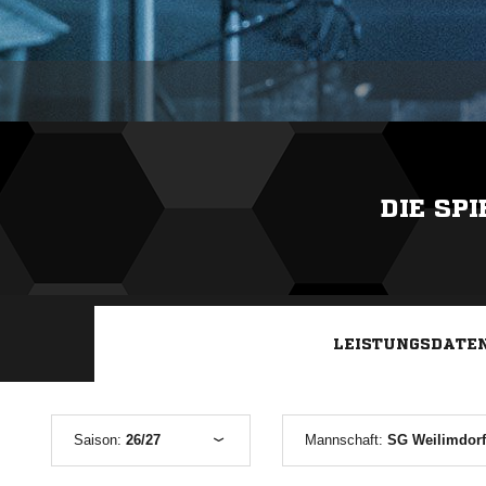
DIE SP
LEISTUNGSDATE
Saison:
26/27
Mannschaft:
SG Weilimdorf