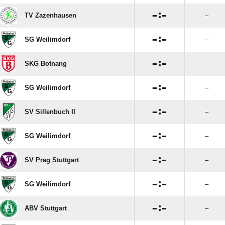

:

TV Zazenhausen
–

:

SG Weilimdorf
–

:

SKG Botnang
–

:

SG Weilimdorf
–

:

SV Sillenbuch II
–

:

SG Weilimdorf
–

:

SV Prag Stuttgart
–

:

SG Weilimdorf
–

:

ABV Stuttgart
–