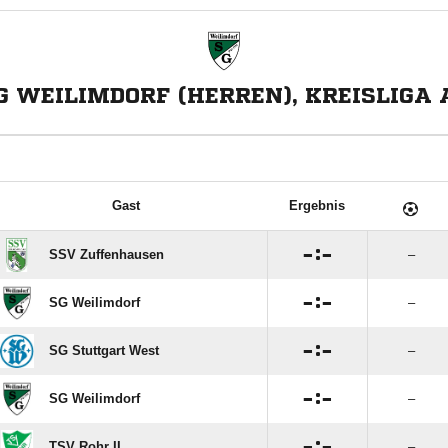
G WEILIMDORF (HERREN), KREISLIGA 
Gast
Ergebnis

:

SSV Zuffenhausen
–

:

SG Weilimdorf
–

:

SG Stuttgart West
–

:

SG Weilimdorf
–

:

TSV Rohr II
–