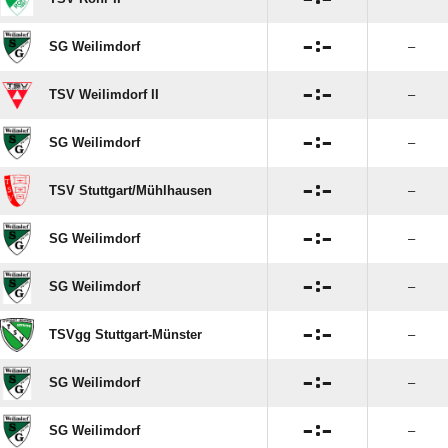

:

SG Weilimdorf
–

:

TSV Weilimdorf II
–

:

SG Weilimdorf
–

:

TSV Stuttgart/​Mühlhausen
–

:

SG Weilimdorf
–

:

SG Weilimdorf
–

:

TSVgg Stuttgart-Münster
–

:

SG Weilimdorf
–

:

SG Weilimdorf
–