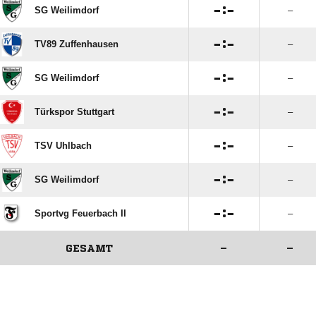

:

SG Weilimdorf
–

:

TV89 Zuffenhausen
–

:

SG Weilimdorf
–

:

Türkspor Stuttgart
–

:

TSV Uhlbach
–

:

SG Weilimdorf
–

:

Sportvg Feuerbach II
–
GESAMT
–
–
ANZEIGE