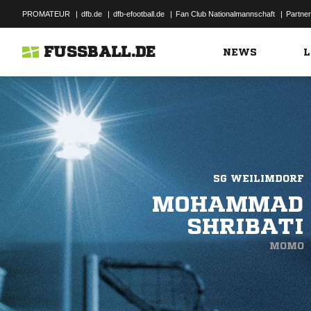
PROMATEUR
|
dfb.de
|
dfb-efootball.de
|
Fan Club Nationalmannschaft
|
Partner
FUSSBALL.DE
NEWS
L
SG WEILIMDORF
MOHAMMAD
SHRIBATI
MOMO