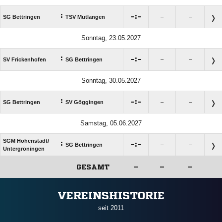
:

:

SG Bettringen
TSV Mutlangen
–
–
Sonntag, 23.05.2027
:

:

SV Frickenhofen
SG Bettringen
–
–
Sonntag, 30.05.2027
:

:

SG Bettringen
SV Göggingen
–
–
Samstag, 05.06.2027
SGM Hohenstadt/​
:

:

SG Bettringen
–
–
Untergröningen
GESAMT
–
–
–
ANZEIGE
VEREINSHISTORIE
seit 2011