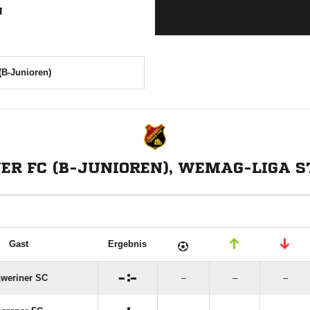
N
(B-Junioren)
ER FC (B-JUNIOREN), WEMAG-LIGA ST
Gast
Ergebnis

:

weriner SC
–
–
–