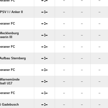

:

eraner FC
–
–
–

:

PSV I /​ Anker II
–
–
–

:

eraner FC
–
–
–
Mecklenburg

:

–
–
–
werin III

:

eraner FC
–
–
–

:

Aufbau Sternberg
–
–
–

:

eraner FC
–
–
–
 Warnemünde

:

–
–
–
ball U17

:

eraner FC
–
–
–

:

G Gadebusch
–
–
–