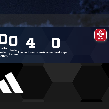
0
0
4
0
Gelb-
Rote
rote
Einwechselungen
Auswechselungen
Karten
arten