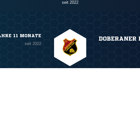
seit 2022
AHRE 11 MONATE
DOBERANER 
seit 2022
ANZEIGE