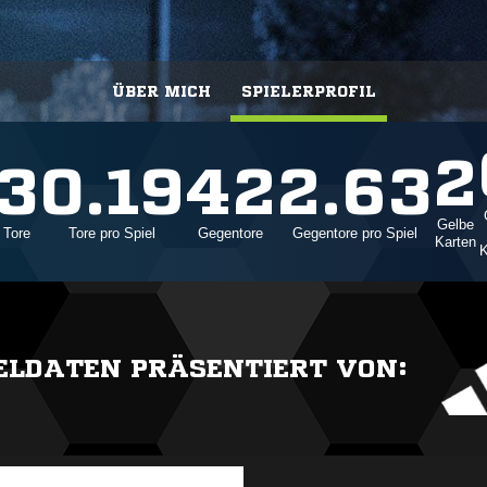
ÜBER MICH
SPIELERPROFIL
2
3
0.19
42
2.63
Gelbe
Tore
Tore pro Spiel
Gegentore
Gegentore pro Spiel
Karten
K
IELDATEN PRÄSENTIERT VON: