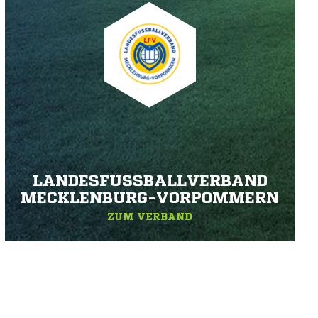
LANDESFUSSBALLVERBAND M
ECKLENBURG-VORPOMMERN
ZUM VERBAND