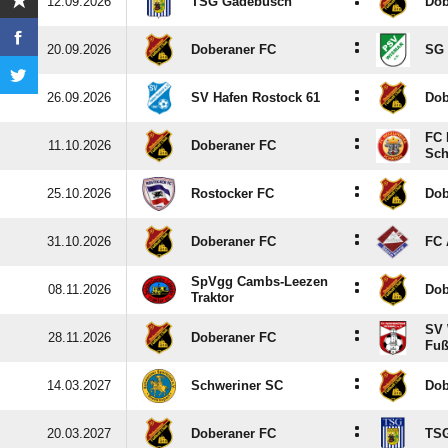
:
12.09.2026
TSG Gadebusch
Dob
:
20.09.2026
Doberaner FC
SG 
:
26.09.2026
SV Hafen Rostock 61
Dob
FC 
:
11.10.2026
Doberaner FC
Sch
:
25.10.2026
Rostocker FC
Dob
:
31.10.2026
Doberaner FC
FC 
SpVgg Cambs-Leezen
:
08.11.2026
Dob
Traktor
SV
:
28.11.2026
Doberaner FC
Fuß
:
14.03.2027
Schweriner SC
Dob
:
20.03.2027
Doberaner FC
TS