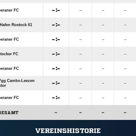

:

eraner FC
–
–
–

:

Hafen Rostock 61
–
–
–

:

eraner FC
–
–
–

:

tocker FC
–
–
–

:

eraner FC
–
–
–
gg Cambs-Leezen

:

–
–
–
ktor

:

eraner FC
–
–
–
GESAMT
–
–
–
–
ANZEIGE
VEREINSHISTORIE