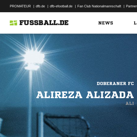
PROMATEUR
|
dfb.de
|
dfb-efootball.de
|
Fan Club Nationalmannschaft
|
Partner
FUSSBALL.DE
NEWS
L
DOBERANER FC
ALIREZA ALIZADA
ALI