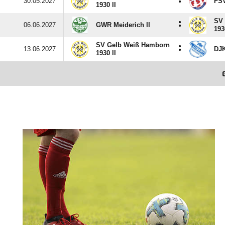
:
30.05.2027
FSV
1930 II
SV
:
06.06.2027
GWR Meiderich II
193
SV Gelb Weiß Hamborn
:
13.06.2027
DJK
1930 II