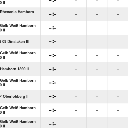

:

–
–
–
0 II
 Rhenania Hamborn

:

–
–
–
 Gelb Weiß Hamborn

:

–
–
–
0 II

:

 09 Dinslaken III
–
–
–
 Gelb Weiß Hamborn

:

–
–
–
0 II

:

Hamborn 1890 II
–
–
–
 Gelb Weiß Hamborn

:

–
–
–
0 II

:

 Oberlohberg II
–
–
–
 Gelb Weiß Hamborn

:

–
–
–
0 II
 Gelb Weiß Hamborn

:

–
–
–
0 II