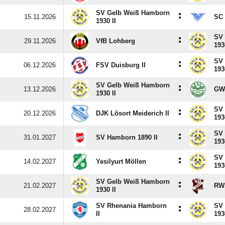
SV Gelb Weiß Hamborn
:
15.11.2026
SC 
1930 II
SV
:
29.11.2026
VfB Lohberg
193
SV
:
06.12.2026
FSV Duisburg II
193
SV Gelb Weiß Hamborn
:
13.12.2026
GWR
1930 II
SV
:
20.12.2026
DJK Lösort Meiderich II
193
SV
:
31.01.2027
SV Hamborn 1890 II
193
SV
:
14.02.2027
Yesilyurt Möllen
193
SV Gelb Weiß Hamborn
:
21.02.2027
RWS
1930 II
SV Rhenania Hamborn
SV
:
28.02.2027
II
193