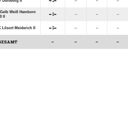

:

 Duisburg II
–
–
–
 Gelb Weiß Hamborn

:

–
–
–
0 II

:

 Lösort Meiderich II
–
–
–
GESAMT
–
–
–
–
ANZEIGE
ANZEIGE