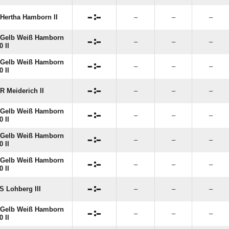

:

Hertha Hamborn II
–
–
–
 Gelb Weiß Hamborn

:

–
–
–
0 II
 Gelb Weiß Hamborn

:

–
–
–
0 II

:

 Meiderich II
–
–
–
 Gelb Weiß Hamborn

:

–
–
–
0 II
 Gelb Weiß Hamborn

:

–
–
–
0 II
 Gelb Weiß Hamborn

:

–
–
–
0 II

:

 Lohberg III
–
–
–
 Gelb Weiß Hamborn

:

–
–
–
0 II