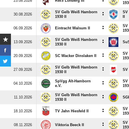
:
23.08.2026
RWS Lohberg III
193
SV Gelb Weiß Hamborn
SV
:
30.08.2026
1930 II
II
SV
:
06.09.2026
Eintracht Walsum II
193
SV Gelb Weiß Hamborn
:
13.09.2026
SuS
1930 II
SV
:
20.09.2026
SC Wacker Dinslaken II
193
SV Gelb Weiß Hamborn
:
27.09.2026
SV 
1930 II
SpVgg Alt-Hamborn
SV
:
04.10.2026
e.V.
193
SV Gelb Weiß Hamborn
:
11.10.2026
SGP
1930 II
SV
:
18.10.2026
TV Jahn Hiesfeld II
193
SV
:
08.11.2026
Viktoria Beeck II
193