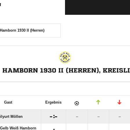
N
Hamborn 1930 II (Herren)
 HAMBORN 1930 II (HERREN), KREISLIG
Gast
Ergebnis

:

ilyurt Möllen
–
–
–
 Gelb Weiß Hamborn