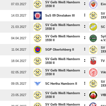
SV Gelb Weiß Hamborn
:
07.03.2027
Ein
1930 II
SV
:
14.03.2027
SuS 09 Dinslaken III
193
SV Gelb Weiß Hamborn
:
21.03.2027
SC 
1930 II
SV Gelb Weiß Hamborn
SpV
:
04.04.2027
1930 II
e.V
SV
:
11.04.2027
SGP Oberlohberg II
193
SV Gelb Weiß Hamborn
:
18.04.2027
TV 
1930 II
SV Gelb Weiß Hamborn
:
02.05.2027
Vik
1930 II
SV
:
09.05.2027
SC Hertha Hamborn II
193
SV Gelb Weiß Hamborn
:
23.05.2027
VfB
1930 II
SV Gelb Weiß Hamborn