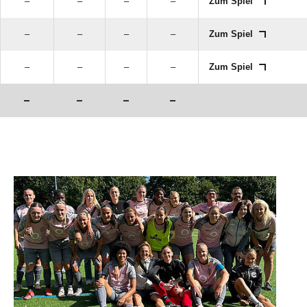
–
–
–
–
Zum Spiel
–
–
–
–
Zum Spiel
–
–
–
–
Zum Spiel
–
–
–
–