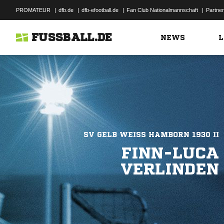
PROMATEUR
|
dfb.de
|
dfb-efootball.de
|
Fan Club Nationalmannschaft
|
Partner
FUSSBALL.DE
NEWS
L
SV GELB WEISS HAMBORN 1930 II
FINN-LUCA
VERLINDEN