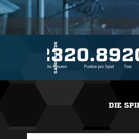
SAISON25/26
27
2232
0.89
2
Einsätze
Gespielte Minuten
Punkte pro Spiel
Tore
DIE SP