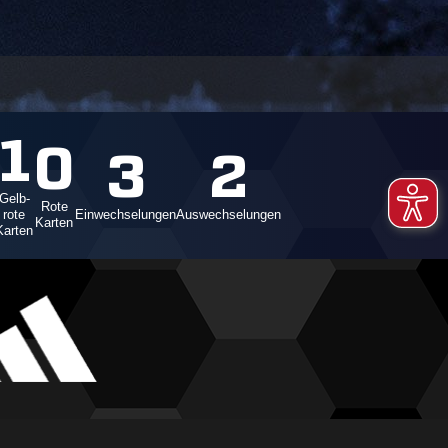
1
0
3
2
Gelb-
Rote
rote
Einwechselungen
Auswechselungen
Karten
Karten