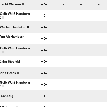

:

tracht Walsum II
–
–
–
 Gelb Weiß Hamborn

:

–
–
–
0 II

:

Wacker Dinslaken II
–
–
–
gg Alt-Hamborn

:

–
–
–
.
 Gelb Weiß Hamborn

:

–
–
–
0 II

:

Jahn Hiesfeld II
–
–
–

:

toria Beeck II
–
–
–
 Gelb Weiß Hamborn

:

–
–
–
0 II

:

 Lohberg
–
–
–