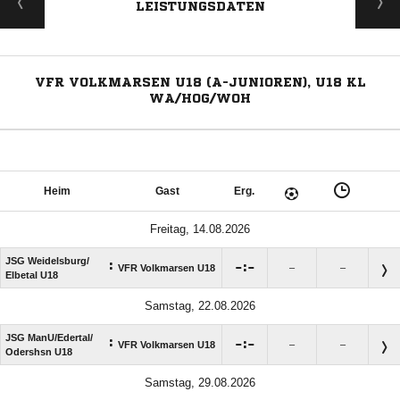
LEISTUNGSDATEN
VFR VOLKMARSEN U18 (A-JUNIOREN), U18 KL
WA/HOG/WOH
Heim
Gast
Erg.
Freitag, 14.08.2026
JSG Weidelsburg/​
:

:

VFR Volkmarsen U18
–
–
Elbetal U18
Samstag, 22.08.2026
JSG ManU/​Edertal/​
:

:

VFR Volkmarsen U18
–
–
Odershsn U18
Samstag, 29.08.2026