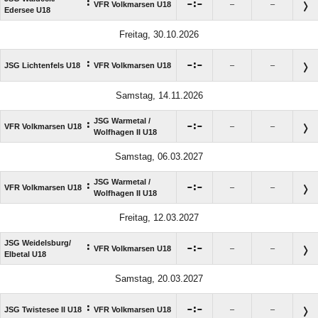
:

:

VFR Volkmarsen U18
–
–
Edersee U18
Freitag, 30.10.2026
:

:

JSG Lichtenfels U18
VFR Volkmarsen U18
–
–
Samstag, 14.11.2026
JSG Warmetal /​
:

:

VFR Volkmarsen U18
–
–
Wolfhagen II U18
Samstag, 06.03.2027
JSG Warmetal /​
:

:

VFR Volkmarsen U18
–
–
Wolfhagen II U18
Freitag, 12.03.2027
JSG Weidelsburg/​
:

:

VFR Volkmarsen U18
–
–
Elbetal U18
Samstag, 20.03.2027
:

:

JSG Twistesee II U18
VFR Volkmarsen U18
–
–