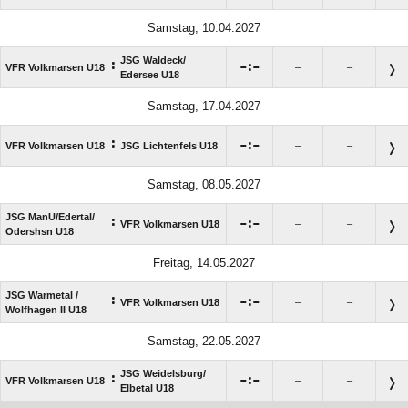
Samstag, 10.04.2027
JSG Waldeck/​
:

:

VFR Volkmarsen U18
–
–
Edersee U18
Samstag, 17.04.2027
:

:

VFR Volkmarsen U18
JSG Lichtenfels U18
–
–
Samstag, 08.05.2027
JSG ManU/​Edertal/​
:

:

VFR Volkmarsen U18
–
–
Odershsn U18
Freitag, 14.05.2027
JSG Warmetal /​
:

:

VFR Volkmarsen U18
–
–
Wolfhagen II U18
Samstag, 22.05.2027
JSG Weidelsburg/​
:

:

VFR Volkmarsen U18
–
–
Elbetal U18