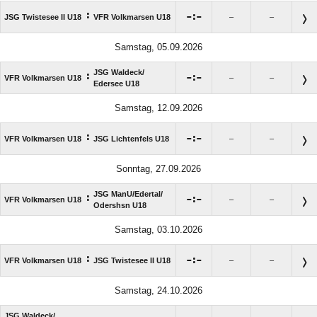
:

:

JSG Twistesee II U18
VFR Volkmarsen U18
–
–
Samstag, 05.09.2026
JSG Waldeck/​
:

:

VFR Volkmarsen U18
–
–
Edersee U18
Samstag, 12.09.2026
:

:

VFR Volkmarsen U18
JSG Lichtenfels U18
–
–
Sonntag, 27.09.2026
JSG ManU/​Edertal/​
:

:

VFR Volkmarsen U18
–
–
Odershsn U18
Samstag, 03.10.2026
:

:

VFR Volkmarsen U18
JSG Twistesee II U18
–
–
Samstag, 24.10.2026
JSG Waldeck/​