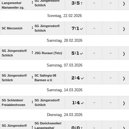
SG Jüngersdorf/​
:

:

Langerwehe/​
–
–
T
Schlich
Mariaweiler zg.
Sonntag, 22.02.2026
SG Jüngersdorf/​
:

:

SC Merzenich
–
–
Schlich
Samstag, 28.02.2026
SG Jüngersdorf/​
:

:

JSG Ruraue (Tetz)
–
–
Schlich
Samstag, 07.03.2026
SG Jüngersdorf/​
SC Salingia 08
:

:

–
–
Schlich
Barmen e.V.
Samstag, 14.03.2026
SG Schleiden/​
SG Jüngersdorf/​
:

:

–
–
Freialdenhoven
Schlich
Dienstag, 24.03.2026
SG Derichsweiler/​
SG Jüngersdorf/​
:

:

Langerwehe/​
–
–
T