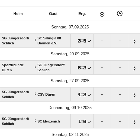
Heim
Gast
Erg.
Sonntag, 07.09.2025
SG Jüngersdorf/​
SC Salingia 08
:

:

–
–
Schlich
Barmen e.V.
Samstag, 20.09.2025
Sportfreunde
SG Jüngersdorf/​
:

:

–
–
Düren
Schlich
Samstag, 27.09.2025
SG Jüngersdorf/​
:

:

CSV Düren
–
–
Schlich
Donnerstag, 09.10.2025
SG Jüngersdorf/​
:

:

SC Merzenich
–
–
Schlich
Sonntag, 02.11.2025