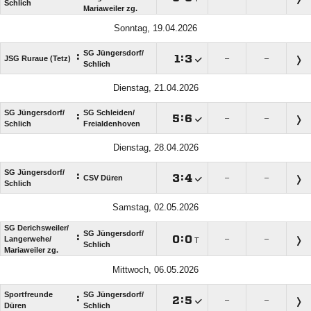
Schlich
Mariaweiler zg.
Sonntag, 19.04.2026
SG Jüngersdorf/​
:

:

JSG Ruraue (Tetz)
–
–
Schlich
Dienstag, 21.04.2026
SG Jüngersdorf/​
SG Schleiden/​
:

:

–
–
Schlich
Freialdenhoven
Dienstag, 28.04.2026
SG Jüngersdorf/​
:

:

CSV Düren
–
–
Schlich
Samstag, 02.05.2026
SG Derichsweiler/​
SG Jüngersdorf/​
:

:

Langerwehe/​
–
–
T
Schlich
Mariaweiler zg.
Mittwoch, 06.05.2026
Sportfreunde
SG Jüngersdorf/​
:

:

–
–
Düren
Schlich