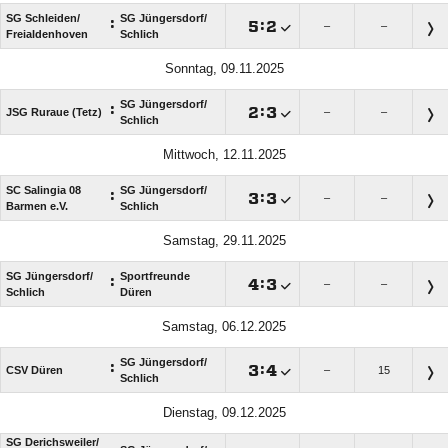
SG Schleiden/​
SG Jüngersdorf/​
:

:

–
–
Freialdenhoven
Schlich
Sonntag, 09.11.2025
SG Jüngersdorf/​
:

:

JSG Ruraue (Tetz)
–
–
Schlich
Mittwoch, 12.11.2025
SC Salingia 08
SG Jüngersdorf/​
:

:

–
–
Barmen e.V.
Schlich
Samstag, 29.11.2025
SG Jüngersdorf/​
Sportfreunde
:

:

–
–
Schlich
Düren
Samstag, 06.12.2025
SG Jüngersdorf/​
:

:

CSV Düren
–
15
Schlich
Dienstag, 09.12.2025
SG Derichsweiler/​