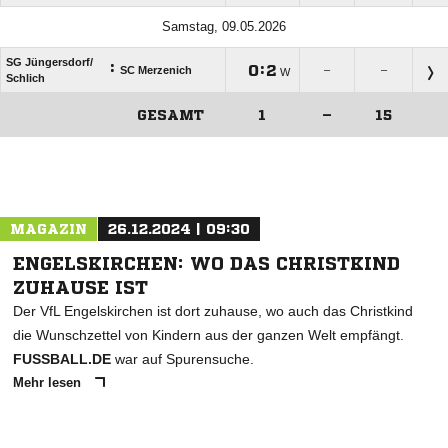
Samstag, 09.05.2026
SG Jüngersdorf/​
:

:

SC Merzenich
–
–
W
Schlich
GESAMT
1
–
15
ANZEIGE
MAGAZIN
26.12.2024 | 09:30
ENGELSKIRCHEN: WO DAS CHRISTKIND
ZUHAUSE IST
Der VfL Engelskirchen ist dort zuhause, wo auch das Christkind
die Wunschzettel von Kindern aus der ganzen Welt empfängt.
FUSSBALL.DE
war auf Spurensuche.
Mehr lesen