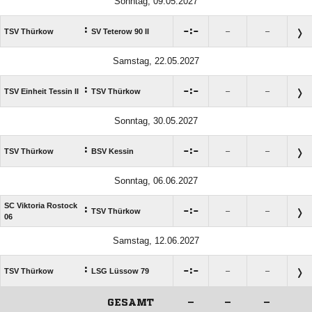
Sonntag, 09.05.2027
:

:

TSV Thürkow
SV Teterow 90 II
–
–
Samstag, 22.05.2027
:

:

TSV Einheit Tessin II
TSV Thürkow
–
–
Sonntag, 30.05.2027
:

:

TSV Thürkow
BSV Kessin
–
–
Sonntag, 06.06.2027
SC Viktoria Rostock
:

:

TSV Thürkow
–
–
06
Samstag, 12.06.2027
:

:

TSV Thürkow
LSG Lüssow 79
–
–
GESAMT
–
–
–