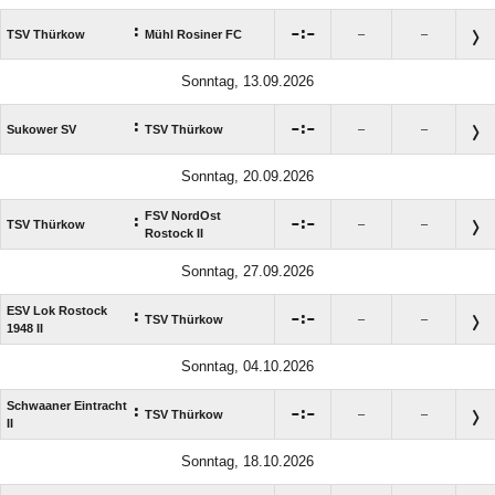
:

:

TSV Thürkow
Mühl Rosiner FC
–
–
Sonntag, 13.09.2026
:

:

Sukower SV
TSV Thürkow
–
–
Sonntag, 20.09.2026
FSV NordOst
:

:

TSV Thürkow
–
–
Rostock II
Sonntag, 27.09.2026
ESV Lok Rostock
:

:

TSV Thürkow
–
–
1948 II
Sonntag, 04.10.2026
Schwaaner Eintracht
:

:

TSV Thürkow
–
–
II
Sonntag, 18.10.2026