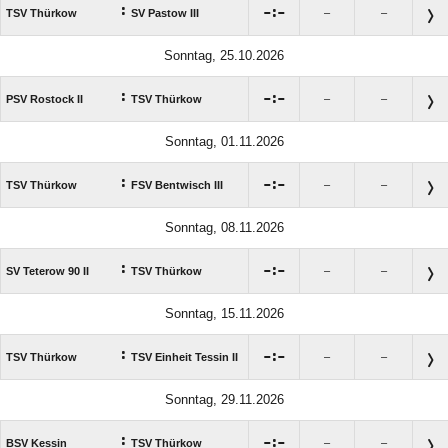
:

:

TSV Thürkow
SV Pastow III
–
–
Sonntag, 25.10.2026
:

:

PSV Rostock II
TSV Thürkow
–
–
Sonntag, 01.11.2026
:

:

TSV Thürkow
FSV Bentwisch III
–
–
Sonntag, 08.11.2026
:

:

SV Teterow 90 II
TSV Thürkow
–
–
Sonntag, 15.11.2026
:

:

TSV Thürkow
TSV Einheit Tessin II
–
–
Sonntag, 29.11.2026
:

:

BSV Kessin
TSV Thürkow
–
–