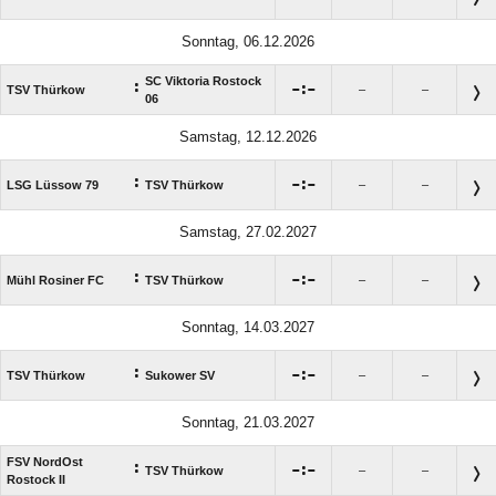
Sonntag, 06.12.2026
SC Viktoria Rostock
:

:

TSV Thürkow
–
–
06
Samstag, 12.12.2026
:

:

LSG Lüssow 79
TSV Thürkow
–
–
Samstag, 27.02.2027
:

:

Mühl Rosiner FC
TSV Thürkow
–
–
Sonntag, 14.03.2027
:

:

TSV Thürkow
Sukower SV
–
–
Sonntag, 21.03.2027
FSV NordOst
:

:

TSV Thürkow
–
–
Rostock II