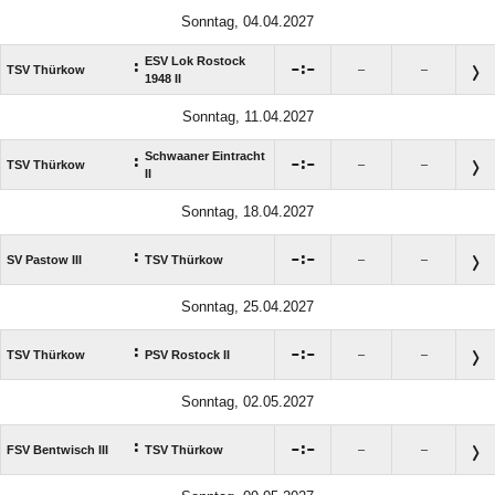
Sonntag, 04.04.2027
ESV Lok Rostock
:

:

TSV Thürkow
–
–
1948 II
Sonntag, 11.04.2027
Schwaaner Eintracht
:

:

TSV Thürkow
–
–
II
Sonntag, 18.04.2027
:

:

SV Pastow III
TSV Thürkow
–
–
Sonntag, 25.04.2027
:

:

TSV Thürkow
PSV Rostock II
–
–
Sonntag, 02.05.2027
:

:

FSV Bentwisch III
TSV Thürkow
–
–