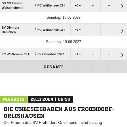
SG SV Empor
:

:

FC Weißensee 03 I
–
–
Walschleben II
Sonntag, 13.06.2027
SV Olympia
:

:

FC Weißensee 03 I
–
–
Haßleben
Samstag, 19.06.2027
:

:

FC Weißensee 03 I
SV Ollendorf 1927
–
–
GESAMT
–
–
–
ANZEIGE
MAGAZIN
23.11.2024 | 08:30
DIE UNBESIEGBAREN AUS FROHNDORF-
ORLISHAUSEN
Die Frauen des SV Frohndorf-Orlishausen sind bislang