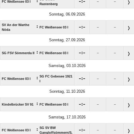
:

:

FC Weißensee 03 I
–
–
Rastenberg
Sonntag, 06.09.2026
SV An der Warthe
:

:

FC Weißensee 03 I
–
–
Nöda
Sonntag, 27.09.2026
:

:

SG FSV Sömmerda II
FC Weißensee 03 I
–
–
Samstag, 03.10.2026
SG FC Gebesee 1921
:

:

FC Weißensee 03 I
–
–
I
Sonntag, 11.10.2026
:

:

Kindelbrücker SV 91
FC Weißensee 03 I
–
–
Samstag, 17.10.2026
SG SV BW
:

:

FC Weißensee 03 I
–
–
Gangloffsömmern/​S.