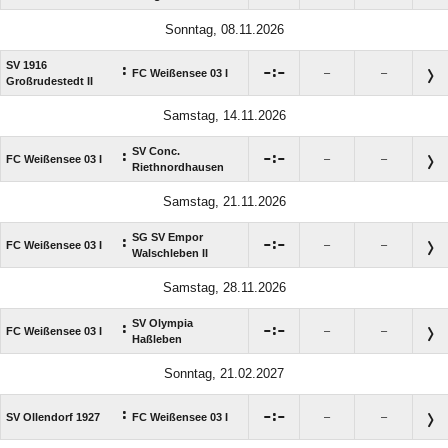
Sonntag, 08.11.2026
SV 1916
:

:

FC Weißensee 03 I
–
–
Großrudestedt II
Samstag, 14.11.2026
SV Conc.
:

:

FC Weißensee 03 I
–
–
Riethnordhausen
Samstag, 21.11.2026
SG SV Empor
:

:

FC Weißensee 03 I
–
–
Walschleben II
Samstag, 28.11.2026
SV Olympia
:

:

FC Weißensee 03 I
–
–
Haßleben
Sonntag, 21.02.2027
:

:

SV Ollendorf 1927
FC Weißensee 03 I
–
–