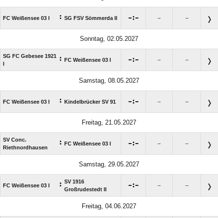
:

:

FC Weißensee 03 I
SG FSV Sömmerda II
–
–
Sonntag, 02.05.2027
SG FC Gebesee 1921
:

:

FC Weißensee 03 I
–
–
I
Samstag, 08.05.2027
:

:

FC Weißensee 03 I
Kindelbrücker SV 91
–
–
Freitag, 21.05.2027
SV Conc.
:

:

FC Weißensee 03 I
–
–
Riethnordhausen
Samstag, 29.05.2027
SV 1916
:

:

FC Weißensee 03 I
–
–
Großrudestedt II
Freitag, 04.06.2027