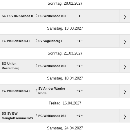
Sonntag, 28.02.2027
:

:

SG FSV 06 Kölleda II
FC Weißensee 03 I
–
–
Samstag, 13.03.2027
:

:

FC Weißensee 03 I
SV Vogelsberg I
–
–
Sonntag, 21.03.2027
SG Union
:

:

FC Weißensee 03 I
–
–
Rastenberg
Samstag, 10.04.2027
SV An der Warthe
:

:

FC Weißensee 03 I
–
–
Nöda
Freitag, 16.04.2027
SG SV BW
:

:

FC Weißensee 03 I
–
–
Gangloffsömmern/​S.
Samstag, 24.04.2027