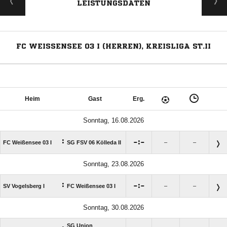
LEISTUNGSDATEN
FC WEISSENSEE 03 I (HERREN), KREISLIGA ST.II
Heim
Gast
Erg.
Sonntag, 16.08.2026
:

:

FC Weißensee 03 I
SG FSV 06 Kölleda II
–
–
Sonntag, 23.08.2026
:

:

SV Vogelsberg I
FC Weißensee 03 I
–
–
Sonntag, 30.08.2026
SG Union