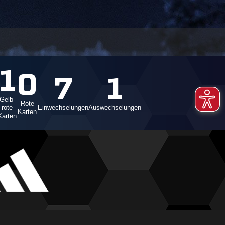
1
0
7
1
Gelb-
Rote
rote
Einwechselungen
Auswechselungen
Karten
Karten