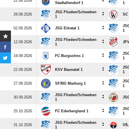
:
22.08.2026
Stadtallendorf 1
1
JSG Flieden/​Schweben
:
29.08.2026
SC 
1
JSG
:
02.09.2026
JSG Eitratal 1
1
JSG Flieden/​Schweben
:
12.09.2026
JFV
1
JSG
:
19.09.2026
FC Burgsolms 1
1
JSG
:
22.09.2026
KSV Baunatal 1
1
JSG
:
27.09.2026
SF/​BG Marburg 1
1
JSG Flieden/​Schweben
:
30.09.2026
JSG
1
JSG
:
25.10.2026
FC Ederbergland 1
1
JSG Flieden/​Schweben
:
31.10.2026
VfL
1