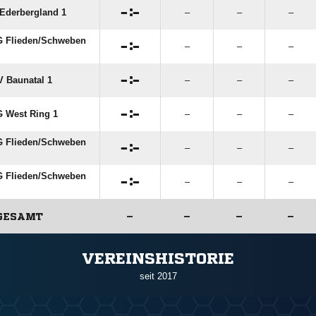

:

Ederbergland 1
–
–
–
 Flieden/​Schweben

:

–
–
–

:

 Baunatal 1
–
–
–

:

 West Ring 1
–
–
–
 Flieden/​Schweben

:

–
–
–
 Flieden/​Schweben

:

–
–
–
GESAMT
–
–
–
–
ANZEIGE
VEREINSHISTORIE
seit 2017