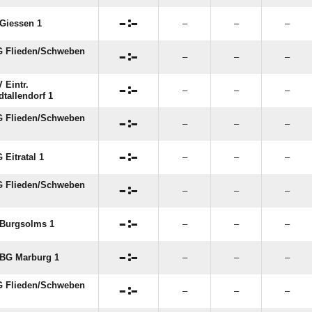

:

Giessen 1
–
–
–
 Flieden/​Schweben

:

–
–
–
 Eintr.

:

–
–
–
dtallendorf 1
 Flieden/​Schweben

:

–
–
–

:

 Eitratal 1
–
–
–
 Flieden/​Schweben

:

–
–
–

:

Burgsolms 1
–
–
–

:

​BG Marburg 1
–
–
–
 Flieden/​Schweben

:

–
–
–