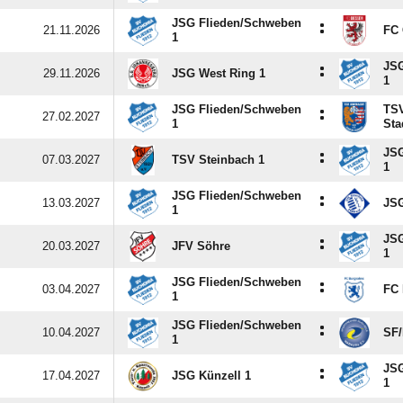
JSG Flieden/​Schweben
:
21.11.2026
FC 
1
JSG
:
29.11.2026
JSG West Ring 1
1
JSG Flieden/​Schweben
TSV
:
27.02.2027
1
Sta
JSG
:
07.03.2027
TSV Steinbach 1
1
JSG Flieden/​Schweben
:
13.03.2027
JSG
1
JSG
:
20.03.2027
JFV Söhre
1
JSG Flieden/​Schweben
:
03.04.2027
FC 
1
JSG Flieden/​Schweben
:
10.04.2027
SF/
1
JSG
:
17.04.2027
JSG Künzell 1
1