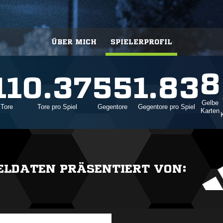
ÜBER MICH
SPIELERPROFIL
8
11
0.37
55
1.83
Gelbe
Tore
Tore pro Spiel
Gegentore
Gegentore pro Spiel
Karten
IELDATEN PRÄSENTIERT VON: