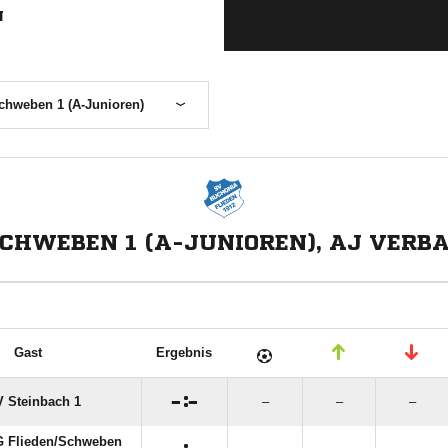
N
chweben 1 (A-Junioren)
SCHWEBEN 1 (A-JUNIOREN), AJ VERB
Gast
Ergebnis

:

 Steinbach 1
–
–
–
 Flieden/​Schweben