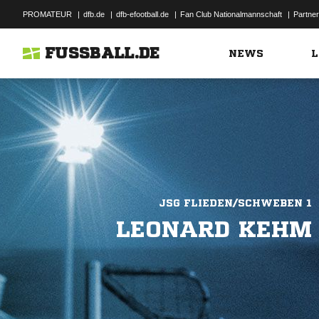
PROMATEUR
|
dfb.de
|
dfb-efootball.de
|
Fan Club Nationalmannschaft
|
Partner
FUSSBALL.DE
NEWS
L
JSG FLIEDEN/SCHWEBEN 1
LEONARD KEHM