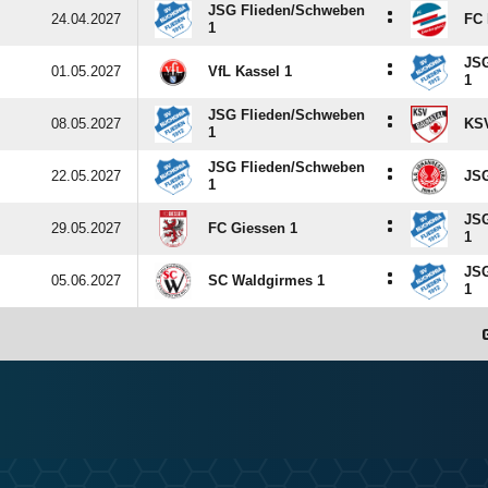
JSG Flieden/​Schweben
:
24.04.2027
FC 
1
JSG
:
01.05.2027
VfL Kassel 1
1
JSG Flieden/​Schweben
:
08.05.2027
KSV
1
JSG Flieden/​Schweben
:
22.05.2027
JSG
1
JSG
:
29.05.2027
FC Giessen 1
1
JSG
:
05.06.2027
SC Waldgirmes 1
1