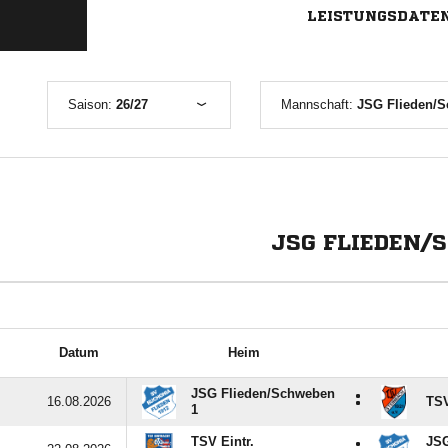
LEISTUNGSDATE
Saison:
26/27
Mannschaft:
JSG Flieden/S
JSG FLIEDEN/
Datum
Heim
JSG Flieden/​Schweben
:
16.08.2026
TSV
1
TSV Eintr.
JSG