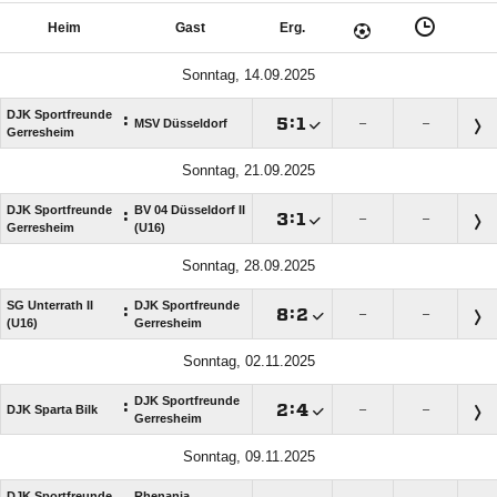
Heim
Gast
Erg.
Sonntag, 14.09.2025
DJK Sportfreunde
:

:

MSV Düsseldorf
–
–
Gerresheim
Sonntag, 21.09.2025
DJK Sportfreunde
BV 04 Düsseldorf II
:

:

–
–
Gerresheim
(U16)
Sonntag, 28.09.2025
SG Unterrath II
DJK Sportfreunde
:

:

–
–
(U16)
Gerresheim
Sonntag, 02.11.2025
DJK Sportfreunde
:

:

DJK Sparta Bilk
–
–
Gerresheim
Sonntag, 09.11.2025
DJK Sportfreunde
Rhenania