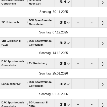
:

:

–
–
Gerresheim
Hochdahl
Sonntag, 30.11.2025
DJK Sportfreunde
:

:

SC Unterbach
–
–
Gerresheim
Sonntag, 07.12.2025
VfB 03 Hilden II
DJK Sportfreunde
:

:

–
–
(U16)
Gerresheim
Sonntag, 14.12.2025
DJK Sportfreunde
:

:

TV Grafenberg
–
–
Gerresheim
Sonntag, 25.01.2026
DJK Sportfreunde
:

:

Lohausener SV
–
–
Gerresheim
Sonntag, 01.02.2026
DJK Sportfreunde
SG Unterrath II
:

:

–
–
Gerresheim
(U16)