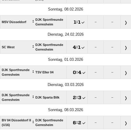
Sonntag, 08.02.2026
DJK Sportfreunde
:

:

MSV Düsseldorf
–
–
Gerresheim
Dienstag, 24.02.2026
DJK Sportfreunde
:

:

SC West
–
–
Gerresheim
Sonntag, 01.03.2026
DJK Sportfreunde
:

:

TSV Eller 04
–
–
Gerresheim
Dienstag, 03.03.2026
DJK Sportfreunde
:

:

DJK Sparta Bilk
–
–
Gerresheim
Sonntag, 08.03.2026
BV 04 Düsseldorf II
DJK Sportfreunde
:

:

–
–
(U16)
Gerresheim