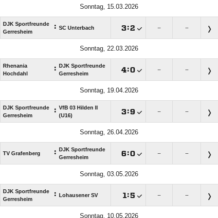
Sonntag, 15.03.2026
DJK Sportfreunde
:

:

SC Unterbach
–
–
Gerresheim
Sonntag, 22.03.2026
Rhenania
DJK Sportfreunde
:

:

–
–
Hochdahl
Gerresheim
Sonntag, 19.04.2026
DJK Sportfreunde
VfB 03 Hilden II
:

:

–
–
Gerresheim
(U16)
Sonntag, 26.04.2026
DJK Sportfreunde
:

:

TV Grafenberg
–
–
Gerresheim
Sonntag, 03.05.2026
DJK Sportfreunde
:

:

Lohausener SV
–
–
Gerresheim
Sonntag, 10.05.2026