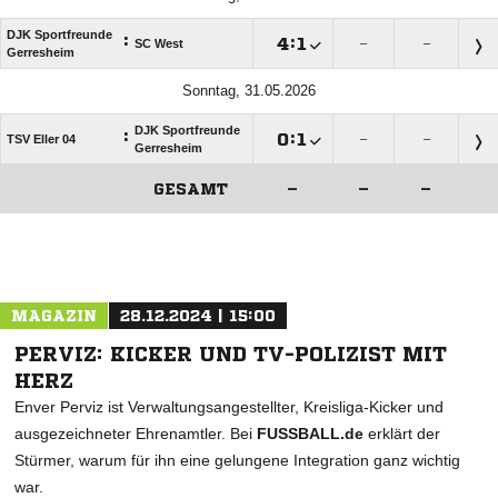
DJK Sportfreunde
:

:

SC West
–
–
Gerresheim
Sonntag, 31.05.2026
DJK Sportfreunde
:

:

TSV Eller 04
–
–
Gerresheim
GESAMT
–
–
–
ANZEIGE
MAGAZIN
28.12.2024 | 15:00
PERVIZ: KICKER UND TV-POLIZIST MIT
HERZ
Enver Perviz ist Verwaltungsangestellter, Kreisliga-Kicker und
ausgezeichneter Ehrenamtler. Bei
FUSSBALL.de
erklärt der
Stürmer, warum für ihn eine gelungene Integration ganz wichtig
war.