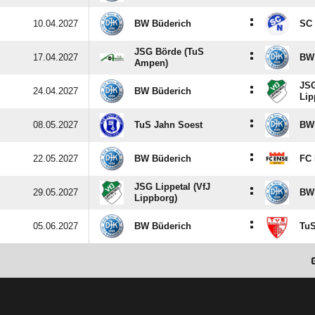
:
10.04.2027
BW Büderich
SC
JSG Börde (TuS
:
17.04.2027
BW
Ampen)
JSG
:
24.04.2027
BW Büderich
Lip
:
08.05.2027
TuS Jahn Soest
BW
:
22.05.2027
BW Büderich
FC
JSG Lippetal (VfJ
:
29.05.2027
BW
Lippborg)
:
05.06.2027
BW Büderich
TuS