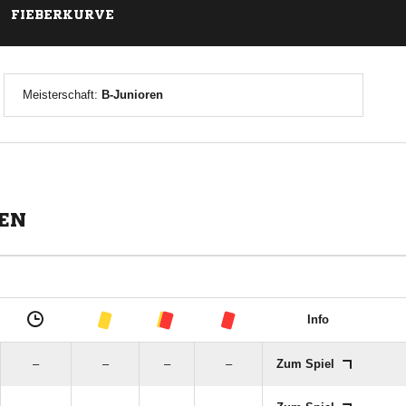
FIEBERKURVE
Meisterschaft:
B-Junioren
REN
Info
–
–
–
–
Zum Spiel