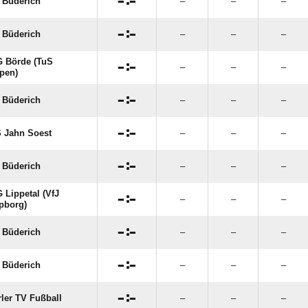

:

 Büderich
–
–
–

:

 Büderich
–
–
–
 Börde (TuS

:

–
–
–
pen)

:

 Büderich
–
–
–

:

 Jahn Soest
–
–
–

:

 Büderich
–
–
–
 Lippetal (VfJ

:

–
–
–
pborg)

:

 Büderich
–
–
–

:

 Büderich
–
–
–

:

ler TV Fußball
–
–
–