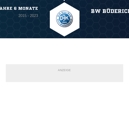
JAHRE 6 MONATE
BW BÜDERIC
2015 - 2023
ANZEIGE