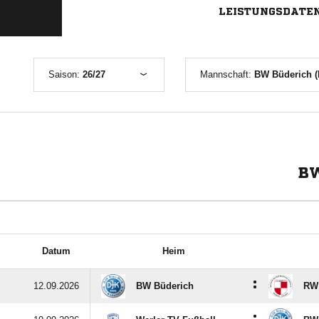
LEISTUNGSDATE
Saison:
26/27
Mannschaft:
BW Büderich (
BW
Datum
Heim
:
12.09.2026
BW Büderich
RW