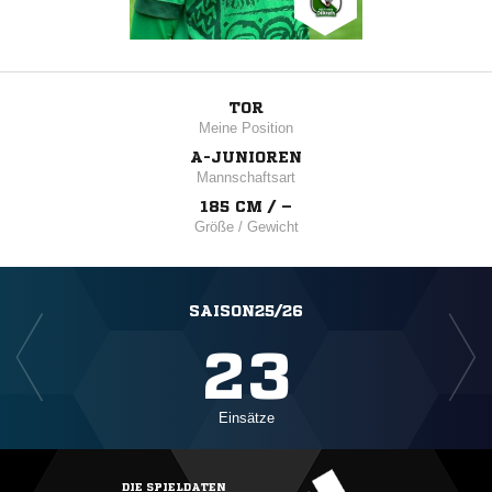
TOR
Meine Position
A-JUNIOREN
Mannschaftsart
185 CM / –
Größe / Gewicht
SAISON25/26
23
Einsätze
DIE SPIELDATEN