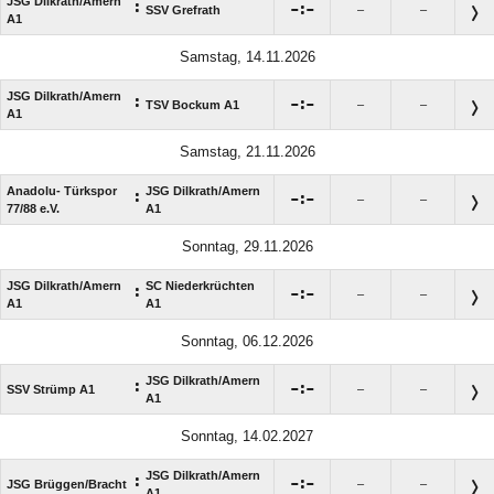
JSG Dilkrath/​Amern
:

:

SSV Grefrath
–
–
A1
Samstag, 14.11.2026
JSG Dilkrath/​Amern
:

:

TSV Bockum A1
–
–
A1
Samstag, 21.11.2026
Anadolu- Türkspor
JSG Dilkrath/​Amern
:

:

–
–
77/​88 e.V.
A1
Sonntag, 29.11.2026
JSG Dilkrath/​Amern
SC Niederkrüchten
:

:

–
–
A1
A1
Sonntag, 06.12.2026
JSG Dilkrath/​Amern
:

:

SSV Strümp A1
–
–
A1
Sonntag, 14.02.2027
JSG Dilkrath/​Amern
:

:

JSG Brüggen/​Bracht
–
–
A1