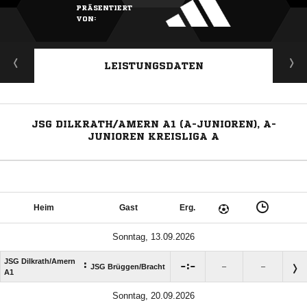
PRÄSENTIERT
VON:
LEISTUNGSDATEN
JSG DILKRATH/AMERN A1 (A-JUNIOREN), A-
JUNIOREN KREISLIGA A
Heim
Gast
Erg.
Sonntag, 13.09.2026
JSG Dilkrath/​Amern
:

:

JSG Brüggen/​Bracht
–
–
A1
Sonntag, 20.09.2026