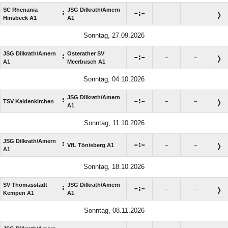
SC Rhenania
JSG Dilkrath/​Amern
:

:

–
–
Hinsbeck A1
A1
Sonntag, 27.09.2026
JSG Dilkrath/​Amern
Osterather SV
:

:

–
–
A1
Meerbusch A1
Sonntag, 04.10.2026
JSG Dilkrath/​Amern
:

:

TSV Kaldenkirchen
–
–
A1
Sonntag, 11.10.2026
JSG Dilkrath/​Amern
:

:

VfL Tönisberg A1
–
–
A1
Sonntag, 18.10.2026
SV Thomasstadt
JSG Dilkrath/​Amern
:

:

–
–
Kempen A1
A1
Sonntag, 08.11.2026