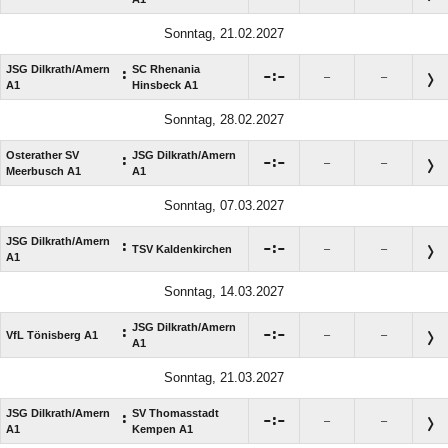
Sonntag, 21.02.2027
JSG Dilkrath/​Amern
SC Rhenania
:

:

–
–
A1
Hinsbeck A1
Sonntag, 28.02.2027
Osterather SV
JSG Dilkrath/​Amern
:

:

–
–
Meerbusch A1
A1
Sonntag, 07.03.2027
JSG Dilkrath/​Amern
:

:

TSV Kaldenkirchen
–
–
A1
Sonntag, 14.03.2027
JSG Dilkrath/​Amern
:

:

VfL Tönisberg A1
–
–
A1
Sonntag, 21.03.2027
JSG Dilkrath/​Amern
SV Thomasstadt
:

:

–
–
A1
Kempen A1