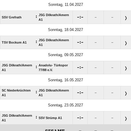
Sonntag, 11.04.2027
JSG Dilkrath/​Amern
:

:

SSV Grefrath
–
–
A1
Sonntag, 18.04.2027
JSG Dilkrath/​Amern
:

:

TSV Bockum A1
–
–
A1
Sonntag, 09.05.2027
JSG Dilkrath/​Amern
Anadolu- Türkspor
:

:

–
–
A1
77/​88 e.V.
Sonntag, 16.05.2027
SC Niederkrüchten
JSG Dilkrath/​Amern
:

:

–
–
A1
A1
Sonntag, 23.05.2027
JSG Dilkrath/​Amern
:

:

SSV Strümp A1
–
–
A1
GESAMT
–
–
–