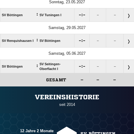
Sonntag, 23.05.2027
:

:

SV Böttingen
SV Tuningen I
–
–
Samstag, 29.05.2027
:

:

SV Renquishausen I
SV Böttingen
–
–
Samstag, 05.06.2027
SV Seitingen-
:

:

SV Böttingen
–
–
Oberflacht I
GESAMT
–
–
–
ANZEIGE
VEREINSHISTORIE
seit 2014
12 Jahre 2 Monate
SV BÖTTINGEN