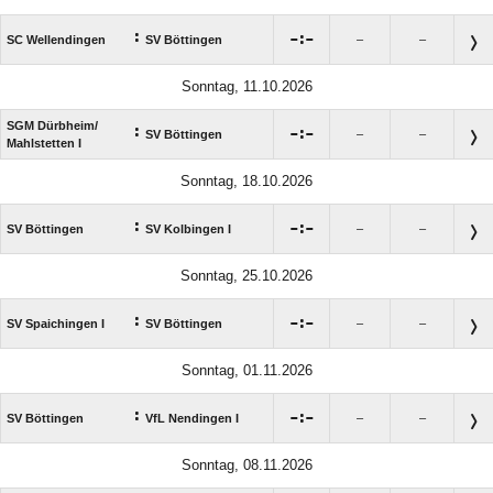
:

:

SC Wellendingen
SV Böttingen
–
–
Sonntag, 11.10.2026
SGM Dürbheim/​
:

:

SV Böttingen
–
–
Mahlstetten I
Sonntag, 18.10.2026
:

:

SV Böttingen
SV Kolbingen I
–
–
Sonntag, 25.10.2026
:

:

SV Spaichingen I
SV Böttingen
–
–
Sonntag, 01.11.2026
:

:

SV Böttingen
VfL Nendingen I
–
–
Sonntag, 08.11.2026