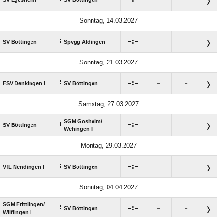
Sonntag, 14.03.2027
:

:

SV Böttingen
Spvgg Aldingen
–
–
Sonntag, 21.03.2027
:

:

FSV Denkingen I
SV Böttingen
–
–
Samstag, 27.03.2027
SGM Gosheim/​
:

:

SV Böttingen
–
–
Wehingen I
Montag, 29.03.2027
:

:

VfL Nendingen I
SV Böttingen
–
–
Sonntag, 04.04.2027
SGM Frittlingen/​
:

:

SV Böttingen
–
–
Wilflingen I