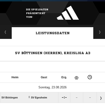
DIE SPIELDATEN
PRÄSENTIERT
VON:
LEISTUNGSDATEN
SV BÖTTINGEN (HERREN), KREISLIGA A3
Heim
Gast
Erg.
Sonntag, 23.08.2026
:

:

SV Böttingen
SV Egesheim
–
–