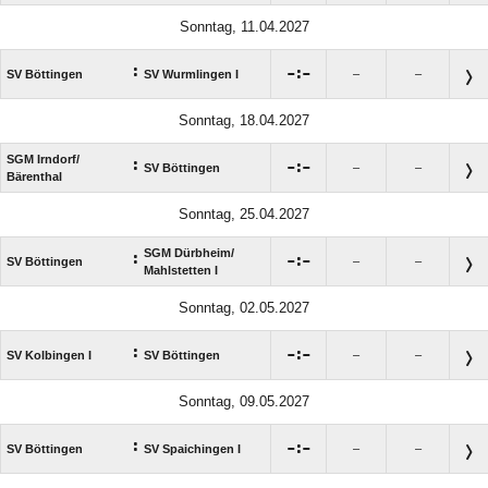
Sonntag, 11.04.2027
:

:

SV Böttingen
SV Wurmlingen I
–
–
Sonntag, 18.04.2027
SGM Irndorf/​
:

:

SV Böttingen
–
–
Bärenthal
Sonntag, 25.04.2027
SGM Dürbheim/​
:

:

SV Böttingen
–
–
Mahlstetten I
Sonntag, 02.05.2027
:

:

SV Kolbingen I
SV Böttingen
–
–
Sonntag, 09.05.2027
:

:

SV Böttingen
SV Spaichingen I
–
–