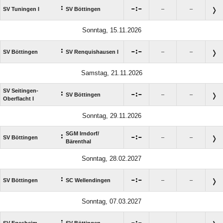
:

:

SV Tuningen I
SV Böttingen
–
–
Sonntag, 15.11.2026
:

:

SV Böttingen
SV Renquishausen I
–
–
Samstag, 21.11.2026
SV Seitingen-
:

:

SV Böttingen
–
–
Oberflacht I
Sonntag, 29.11.2026
SGM Irndorf/​
:

:

SV Böttingen
–
–
Bärenthal
Sonntag, 28.02.2027
:

:

SV Böttingen
SC Wellendingen
–
–
Sonntag, 07.03.2027
:

:

SV Egesheim
SV Böttingen
–
–