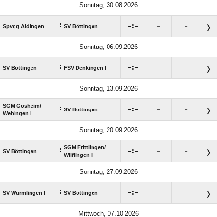
Sonntag, 30.08.2026
:

:

Spvgg Aldingen
SV Böttingen
–
–
Sonntag, 06.09.2026
:

:

SV Böttingen
FSV Denkingen I
–
–
Sonntag, 13.09.2026
SGM Gosheim/​
:

:

SV Böttingen
–
–
Wehingen I
Sonntag, 20.09.2026
SGM Frittlingen/​
:

:

SV Böttingen
–
–
Wilflingen I
Sonntag, 27.09.2026
:

:

SV Wurmlingen I
SV Böttingen
–
–
Mittwoch, 07.10.2026