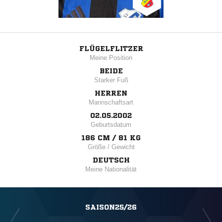
FLÜGELFLITZER
Meine Position
BEIDE
Starker Fuß
HERREN
Mannschaftsart
02.05.2002
Geburtsdatum
186 CM / 81 KG
Größe / Gewicht
DEUTSCH
Meine Nationalität
SAISON25/26