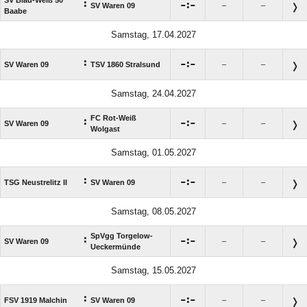
:

:

SV Waren 09
–
–
Baabe
Samstag, 17.04.2027
:

:

SV Waren 09
TSV 1860 Stralsund
–
–
Samstag, 24.04.2027
FC Rot-Weiß
:

:

SV Waren 09
–
–
Wolgast
Samstag, 01.05.2027
:

:

TSG Neustrelitz II
SV Waren 09
–
–
Samstag, 08.05.2027
SpVgg Torgelow-
:

:

SV Waren 09
–
–
Ueckermünde
Samstag, 15.05.2027
:

:

FSV 1919 Malchin
SV Waren 09
–
–