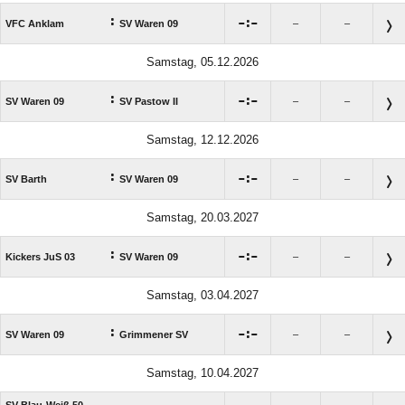
:

:

VFC Anklam
SV Waren 09
–
–
Samstag, 05.12.2026
:

:

SV Waren 09
SV Pastow II
–
–
Samstag, 12.12.2026
:

:

SV Barth
SV Waren 09
–
–
Samstag, 20.03.2027
:

:

Kickers JuS 03
SV Waren 09
–
–
Samstag, 03.04.2027
:

:

SV Waren 09
Grimmener SV
–
–
Samstag, 10.04.2027
SV Blau-Weiß 50