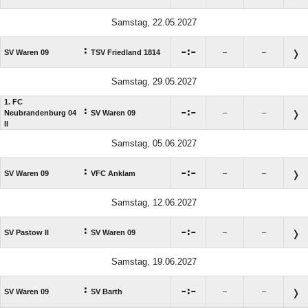
Samstag, 22.05.2027
:

:

SV Waren 09
TSV Friedland 1814
–
–
Samstag, 29.05.2027
1. FC
:

:

Neubrandenburg 04
SV Waren 09
–
–
II
Samstag, 05.06.2027
:

:

SV Waren 09
VFC Anklam
–
–
Samstag, 12.06.2027
:

:

SV Pastow II
SV Waren 09
–
–
Samstag, 19.06.2027
:

:

SV Waren 09
SV Barth
–
–