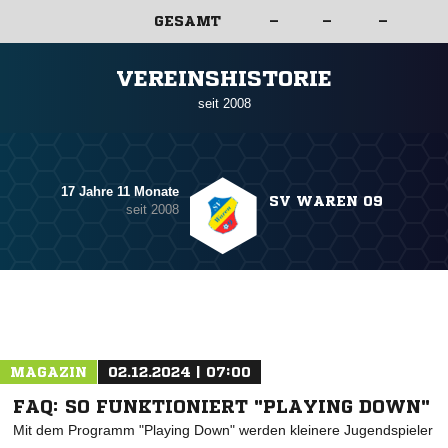
GESAMT
–
–
–
ANZEIGE
VEREINSHISTORIE
seit 2008
17 Jahre 11 Monate
SV WAREN 09
seit 2008
MAGAZIN
02.12.2024 | 07:00
FAQ: SO FUNKTIONIERT "PLAYING DOWN"
Mit dem Programm "Playing Down" werden kleinere Jugendspieler