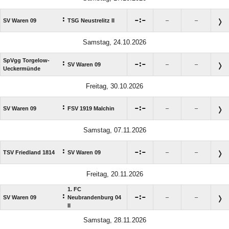
:

:

SV Waren 09
TSG Neustrelitz II
–
–
Samstag, 24.10.2026
SpVgg Torgelow-
:

:

SV Waren 09
–
–
Ueckermünde
Freitag, 30.10.2026
:

:

SV Waren 09
FSV 1919 Malchin
–
–
Samstag, 07.11.2026
:

:

TSV Friedland 1814
SV Waren 09
–
–
Freitag, 20.11.2026
1. FC
:

:

SV Waren 09
Neubrandenburg 04
–
–
II
Samstag, 28.11.2026