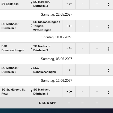
SG Marbach/​
:

:

SV Eggingen
–
–
Dürrheim 3
Samstag, 22.05.2027
SG Riedöschingen /​
SG Marbach/​
:

:

Tengen-
–
–
Dürrheim 3
Watterdingen
Sonntag, 30.05.2027
DJK
SG Marbach/​
:

:

–
–
Donaueschingen
Dürrheim 3
Samstag, 05.06.2027
SG Marbach/​
SSC
:

:

–
–
Dürrheim 3
Donaueschingen
Samstag, 12.06.2027
SG St. Märgen/​ St.
SG Marbach/​
:

:

–
–
Peter
Dürrheim 3
GESAMT
–
–
–
ANZEIGE