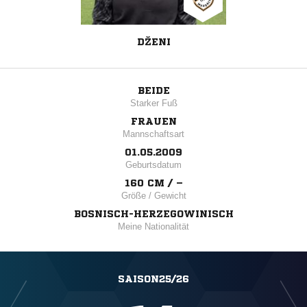
DŽENI
BEIDE
Starker Fuß
FRAUEN
Mannschaftsart
01.05.2009
Geburtsdatum
160 CM / –
Größe / Gewicht
BOSNISCH-HERZEGOWINISCH
Meine Nationalität
SAISON25/26