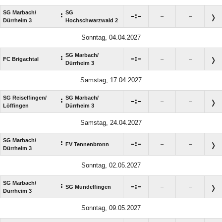
SG Marbach/​
SG
:

:

–
–
Dürrheim 3
Hochschwarzwald 2
Sonntag, 04.04.2027
SG Marbach/​
:

:

FC Brigachtal
–
–
Dürrheim 3
Samstag, 17.04.2027
SG Reiselfingen/​
SG Marbach/​
:

:

–
–
Löffingen
Dürrheim 3
Samstag, 24.04.2027
SG Marbach/​
:

:

FV Tennenbronn
–
–
Dürrheim 3
Sonntag, 02.05.2027
SG Marbach/​
:

:

SG Mundelfingen
–
–
Dürrheim 3
Sonntag, 09.05.2027