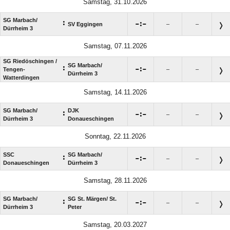
Samstag, 31.10.2026
SG Marbach/​
:

:

SV Eggingen
–
–
Dürrheim 3
Samstag, 07.11.2026
SG Riedöschingen /​
SG Marbach/​
:

:

Tengen-
–
–
Dürrheim 3
Watterdingen
Samstag, 14.11.2026
SG Marbach/​
DJK
:

:

–
–
Dürrheim 3
Donaueschingen
Sonntag, 22.11.2026
SSC
SG Marbach/​
:

:

–
–
Donaueschingen
Dürrheim 3
Samstag, 28.11.2026
SG Marbach/​
SG St. Märgen/​ St.
:

:

–
–
Dürrheim 3
Peter
Samstag, 20.03.2027