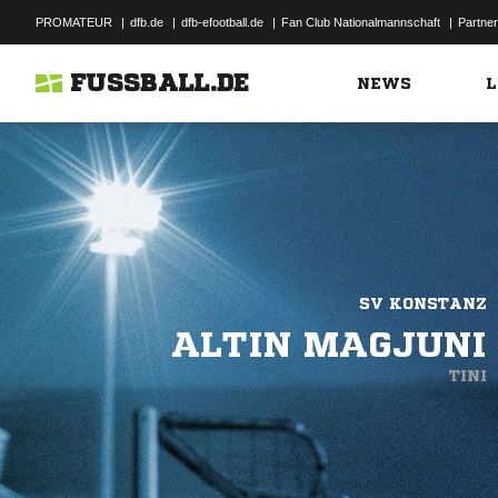
PROMATEUR
|
dfb.de
|
dfb-efootball.de
|
Fan Club Nationalmannschaft
|
Partner
FUSSBALL.DE
NEWS
L
SV KONSTANZ
ALTIN MAGJUNI
TINI