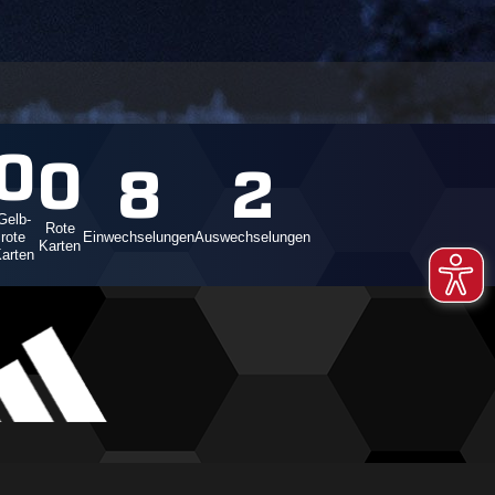
0
0
8
2
Gelb-
Rote
rote
Einwechselungen
Auswechselungen
Karten
arten