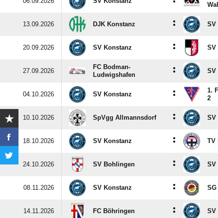
:
06.09.2026
SV Konstanz
Wal
:
13.09.2026
DJK Konstanz
SV 
:
20.09.2026
SV Konstanz
SV 
FC Bodman-
:
27.09.2026
SV 
Ludwigshafen
1. 
:
04.10.2026
SV Konstanz
2
:
10.10.2026
SpVgg Allmannsdorf
SV 
:
18.10.2026
SV Konstanz
TV 
:
24.10.2026
SV Bohlingen
SV 
:
08.11.2026
SV Konstanz
SG 
:
14.11.2026
FC Böhringen
SV 