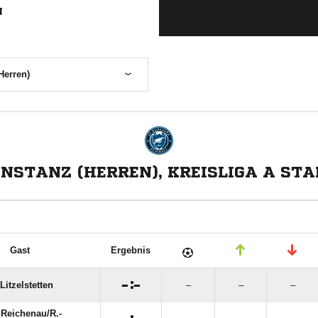
N
Herren)
NSTANZ (HERREN), KREISLIGA A STA
Gast
Ergebnis

:

Litzelstetten
–
–
–
Reichenau/​R.-