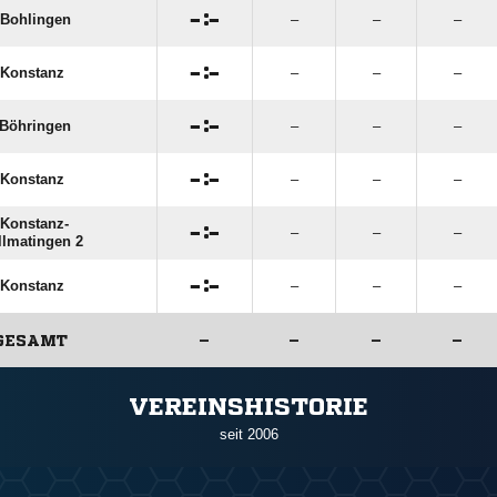

:

Bohlingen
–
–
–

:

Konstanz
–
–
–

:

Böhringen
–
–
–

:

Konstanz
–
–
–
Konstanz-

:

–
–
–
lmatingen 2

:

Konstanz
–
–
–
GESAMT
–
–
–
–
ANZEIGE
VEREINSHISTORIE
seit 2006