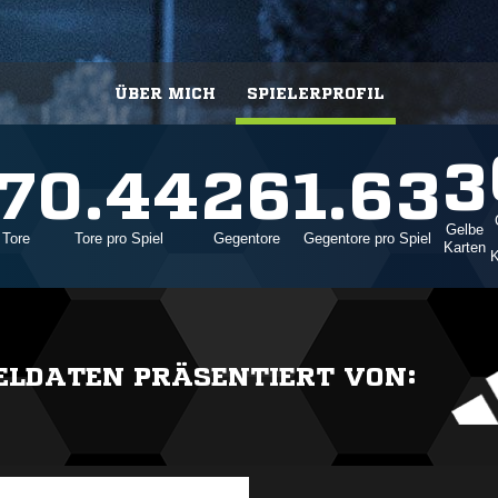
ÜBER MICH
SPIELERPROFIL
3
7
0.44
26
1.63
Gelbe
Tore
Tore pro Spiel
Gegentore
Gegentore pro Spiel
Karten
K
IELDATEN PRÄSENTIERT VON: