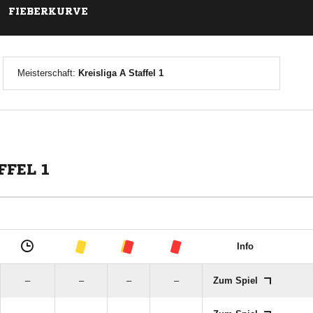
FIEBERKURVE
Meisterschaft:
Kreisliga A Staffel 1
FFEL 1
Info
–
–
–
–
Zum Spiel