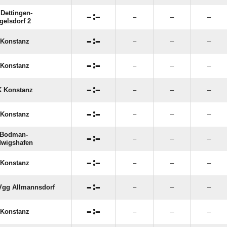
Dettingen-

:

–
–
–
gelsdorf 2

:

Konstanz
–
–
–

:

Konstanz
–
–
–

:

 Konstanz
–
–
–

:

Konstanz
–
–
–
 Bodman-

:

–
–
–
wigshafen

:

Konstanz
–
–
–

:

gg Allmannsdorf
–
–
–

:

Konstanz
–
–
–