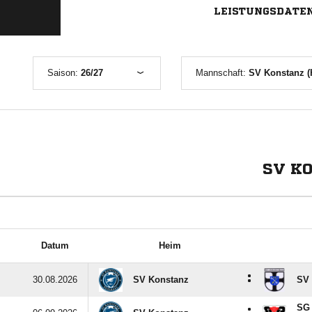
LEISTUNGSDATE
Saison:
26/27
Mannschaft:
SV Konstanz (
SV KO
Datum
Heim
:
30.08.2026
SV Konstanz
SV 
SG 