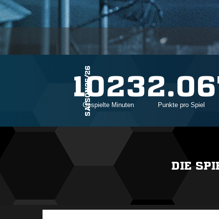
SAISON25/26
16
1023
2.06
Einsätze
Gespielte Minuten
Punkte pro Spiel
DIE SP