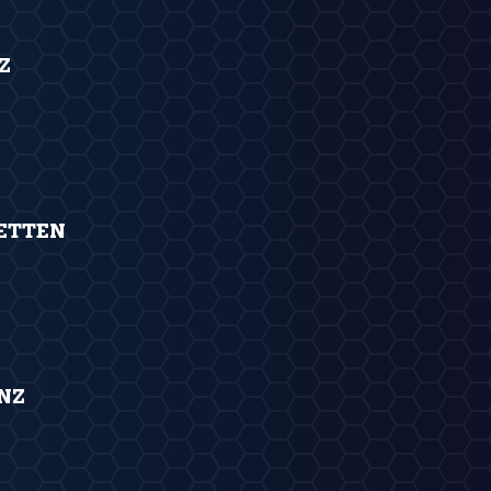
Z
ETTEN
NZ