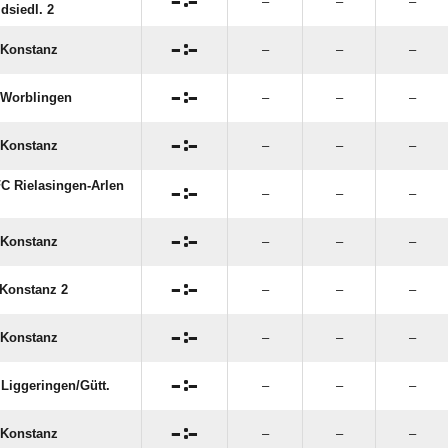

:

–
–
–
dsiedl. 2

:

Konstanz
–
–
–

:

Worblingen
–
–
–

:

Konstanz
–
–
–
FC Rielasingen-Arlen

:

–
–
–

:

Konstanz
–
–
–

:

Konstanz 2
–
–
–

:

Konstanz
–
–
–

:

Liggeringen/​Gütt.
–
–
–

:

Konstanz
–
–
–