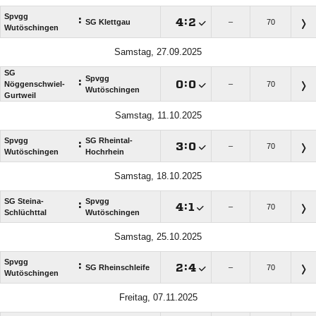
Spvgg
:

:

SG Klettgau
–
70
Wutöschingen
Samstag, 27.09.2025
SG
Spvgg
:

:

Nöggenschwiel-
–
70
Wutöschingen
Gurtweil
Samstag, 11.10.2025
Spvgg
SG Rheintal-
:

:

–
70
Wutöschingen
Hochrhein
Samstag, 18.10.2025
SG Steina-
Spvgg
:

:

–
70
Schlüchttal
Wutöschingen
Samstag, 25.10.2025
Spvgg
:

:

SG Rheinschleife
–
70
Wutöschingen
Freitag, 07.11.2025