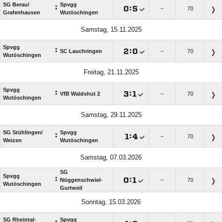
SG Berau/​
Spvgg
:

:

–
70
Grafenhausen
Wutöschingen
Samstag, 15.11.2025
Spvgg
:

:

SC Lauchringen
–
70
Wutöschingen
Freitag, 21.11.2025
Spvgg
:

:

VfB Waldshut 2
–
70
Wutöschingen
Samstag, 29.11.2025
SG Stühlingen/​
Spvgg
:

:

–
70
Weizen
Wutöschingen
Samstag, 07.03.2026
SG
Spvgg
:

:

Nöggenschwiel-
–
70
Wutöschingen
Gurtweil
Sonntag, 15.03.2026
SG Rheintal-
Spvgg