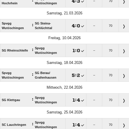
:

:

–
70
Hochrhein
Wutöschingen
Samstag, 21.03.2026
Spvgg
SG Steina-
:

:

–
70
Wutöschingen
Schlüchttal
Freitag, 10.04.2026
Spvgg
:

:

SG Rheinschleife
–
70
Wutöschingen
Samstag, 18.04.2026
Spvgg
SG Berau/​
:

:

–
70
Wutöschingen
Grafenhausen
Mittwoch, 22.04.2026
Spvgg
:

:

SG Klettgau
–
70
Wutöschingen
Samstag, 25.04.2026
Spvgg
:

:

SC Lauchringen
–
70
Wutöschingen