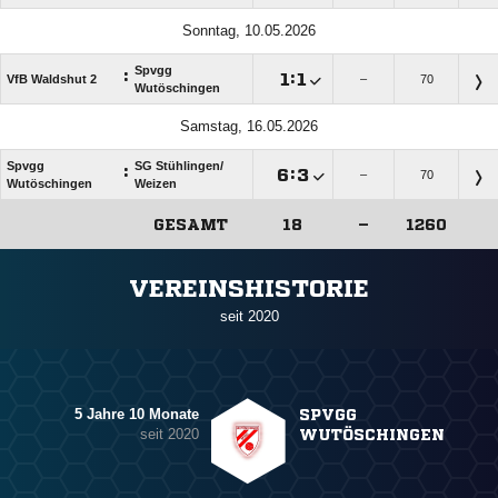
Sonntag, 10.05.2026
Spvgg
:

:

VfB Waldshut 2
–
70
Wutöschingen
Samstag, 16.05.2026
Spvgg
SG Stühlingen/​
:

:

–
70
Wutöschingen
Weizen
GESAMT
18
–
1260
ANZEIGE
VEREINSHISTORIE
seit 2020
5 Jahre 10 Monate
SPVGG
seit 2020
WUTÖSCHINGEN