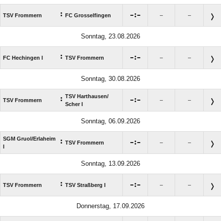
:

:

TSV Frommern
FC Grosselfingen
–
–
Sonntag, 23.08.2026
:

:

FC Hechingen I
TSV Frommern
–
–
Sonntag, 30.08.2026
TSV Harthausen/​
:

:

TSV Frommern
–
–
Scher I
Sonntag, 06.09.2026
SGM Gruol/​Erlaheim
:

:

TSV Frommern
–
–
I
Sonntag, 13.09.2026
:

:

TSV Frommern
TSV Straßberg I
–
–
Donnerstag, 17.09.2026