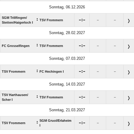
Sonntag, 06.12.2026
SGM Trillfingen/​
:

:

TSV Frommern
–
–
Stetten/​Haigerloch I
Sonntag, 28.02.2027
:

:

FC Grosselfingen
TSV Frommern
–
–
Sonntag, 07.03.2027
:

:

TSV Frommern
FC Hechingen I
–
–
Sonntag, 14.03.2027
TSV Harthausen/​
:

:

TSV Frommern
–
–
Scher I
Sonntag, 21.03.2027
SGM Gruol/​Erlaheim
:

:

TSV Frommern
–
–
I