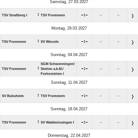
Samstag, 27.03.2027
:

:

TSV Straßberg I
TSV Frommern
–
–
Montag, 29.03.2027
:

:

TSV Frommern
SV Winzeln
–
–
Sonntag, 04.04.2027
SGM Schwenningen/​
:

:

TSV Frommern
Stetten a.k.M./​
–
–
Frohnstetten I
Sonntag, 11.04.2027
:

:

SV Bubsheim
TSV Frommern
–
–
Sonntag, 18.04.2027
:

:

TSV Frommern
SV Waldmössingen I
–
–
Donnerstag, 22.04.2027