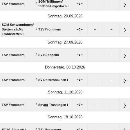
SGM Trillfingen/​
:

:

TSV Frommern
–
–
Stetten/​Haigerloch I
Sonntag, 20.09.2026
SGM Schwenningen/​
:

:

Stetten a.k.M./​
TSV Frommern
–
–
Frohnstetten I
Sonntag, 27.09.2026
:

:

TSV Frommern
SV Bubsheim
–
–
Donnerstag, 08.10.2026
:

:

TSV Frommern
SV Dotternhausen I
–
–
Sonntag, 11.10.2026
:

:

TSV Frommern
Spvgg Trossingen I
–
–
Sonntag, 18.10.2026
:

:

FC 07 Albstadt I
TSV Frommern
–
–