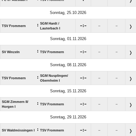
Sonntag, 25.10.2026
SGM Hardt /​
:

:

TSV Frommern
–
–
Lauterbach I
Sonntag, 01.11.2026
:

:

SV Winzeln
TSV Frommern
–
–
Sonntag, 08.11.2026
SGM Nusplingen/​
:

:

TSV Frommern
–
–
Obernheim I
Sonntag, 15.11.2026
SGM Zimmern II/​
:

:

TSV Frommern
–
–
Horgen I
Sonntag, 29.11.2026
:

:

SV Waldmössingen I
TSV Frommern
–
–