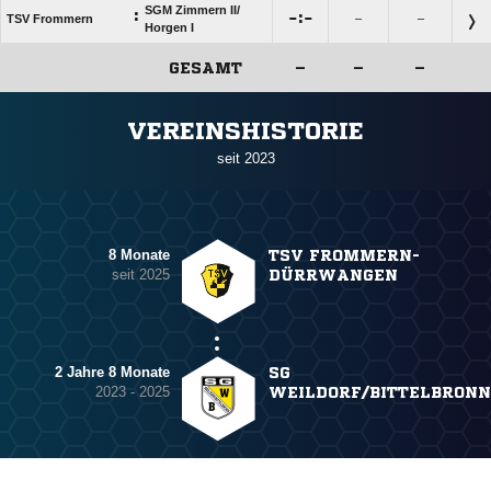
SGM Zimmern II/​
:

:

TSV Frommern
–
–
Horgen I
GESAMT
–
–
–
ANZEIGE
VEREINSHISTORIE
seit 2023
8 Monate
TSV FROMMERN-
seit 2025
DÜRRWANGEN
2 Jahre 8 Monate
SG
2023 - 2025
WEILDORF/BITTELBRONN