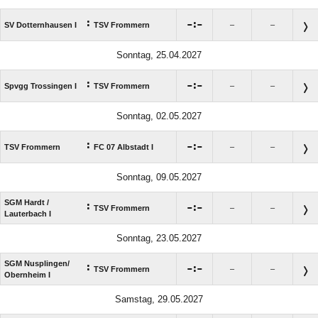
:

:

SV Dotternhausen I
TSV Frommern
–
–
Sonntag, 25.04.2027
:

:

Spvgg Trossingen I
TSV Frommern
–
–
Sonntag, 02.05.2027
:

:

TSV Frommern
FC 07 Albstadt I
–
–
Sonntag, 09.05.2027
SGM Hardt /​
:

:

TSV Frommern
–
–
Lauterbach I
Sonntag, 23.05.2027
SGM Nusplingen/​
:

:

TSV Frommern
–
–
Obernheim I
Samstag, 29.05.2027