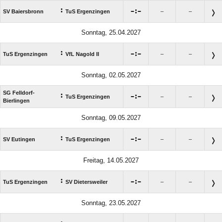
:

:

SV Baiersbronn
TuS Ergenzingen
–
–
Sonntag, 25.04.2027
:

:

TuS Ergenzingen
VfL Nagold II
–
–
Sonntag, 02.05.2027
SG Felldorf-
:

:

TuS Ergenzingen
–
–
Bierlingen
Sonntag, 09.05.2027
:

:

SV Eutingen
TuS Ergenzingen
–
–
Freitag, 14.05.2027
:

:

TuS Ergenzingen
SV Dietersweiler
–
–
Sonntag, 23.05.2027