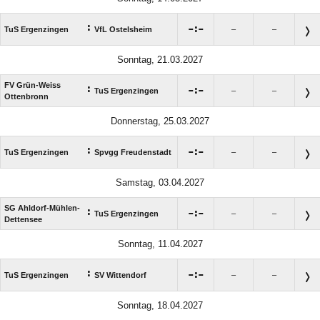
:

:

TuS Ergenzingen
VfL Ostelsheim
–
–
Sonntag, 21.03.2027
FV Grün-Weiss
:

:

TuS Ergenzingen
–
–
Ottenbronn
Donnerstag, 25.03.2027
:

:

TuS Ergenzingen
Spvgg Freudenstadt
–
–
Samstag, 03.04.2027
SG Ahldorf-Mühlen-
:

:

TuS Ergenzingen
–
–
Dettensee
Sonntag, 11.04.2027
:

:

TuS Ergenzingen
SV Wittendorf
–
–
Sonntag, 18.04.2027