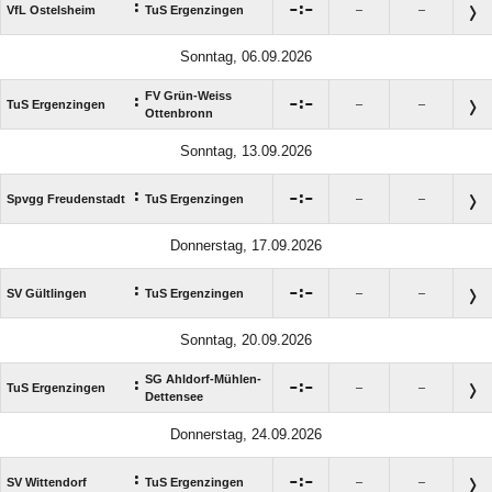
:

:

VfL Ostelsheim
TuS Ergenzingen
–
–
Sonntag, 06.09.2026
FV Grün-Weiss
:

:

TuS Ergenzingen
–
–
Ottenbronn
Sonntag, 13.09.2026
:

:

Spvgg Freudenstadt
TuS Ergenzingen
–
–
Donnerstag, 17.09.2026
:

:

SV Gültlingen
TuS Ergenzingen
–
–
Sonntag, 20.09.2026
SG Ahldorf-Mühlen-
:

:

TuS Ergenzingen
–
–
Dettensee
Donnerstag, 24.09.2026
:

:

SV Wittendorf
TuS Ergenzingen
–
–