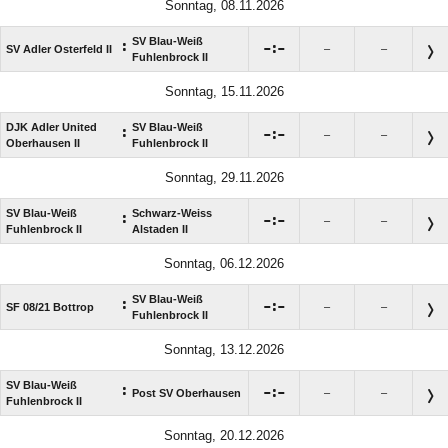
Sonntag, 08.11.2026
SV Blau-Weiß
:

:

SV Adler Osterfeld II
–
–
Fuhlenbrock II
Sonntag, 15.11.2026
DJK Adler United
SV Blau-Weiß
:

:

–
–
Oberhausen II
Fuhlenbrock II
Sonntag, 29.11.2026
SV Blau-Weiß
Schwarz-Weiss
:

:

–
–
Fuhlenbrock II
Alstaden II
Sonntag, 06.12.2026
SV Blau-Weiß
:

:

SF 08/​21 Bottrop
–
–
Fuhlenbrock II
Sonntag, 13.12.2026
SV Blau-Weiß
:

:

Post SV Oberhausen
–
–
Fuhlenbrock II
Sonntag, 20.12.2026