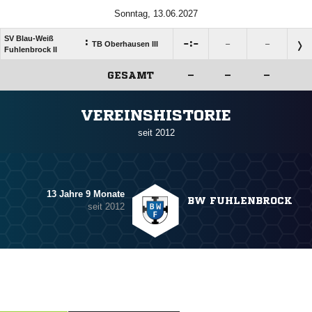
Sonntag, 13.06.2027
SV Blau-Weiß
:

:

TB Oberhausen III
–
–
Fuhlenbrock II
GESAMT
–
–
–
ANZEIGE
VEREINSHISTORIE
seit 2012
13 Jahre 9 Monate
BW FUHLENBROCK
seit 2012