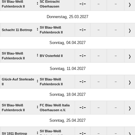
SV Blau-Weiß
SC Eintracht
:

:

–
–
Fuhlenbrock II
Oberhausen
Donnerstag, 25.03.2027
SV Blau-Weiß
:

:

Schacht 11 Bottrop
–
–
Fuhlenbrock II
Sonntag, 04.04.2027
SV Blau-Weiß
:

:

BV Osterfeld II
–
–
Fuhlenbrock II
Sonntag, 11.04.2027
Glück-Auf Sterkrade
SV Blau-Weiß
:

:

–
–
II
Fuhlenbrock II
Sonntag, 18.04.2027
SV Blau-Weiß
FC Blau Weiß Italia
:

:

–
–
Fuhlenbrock II
Oberhausen e.V.
Sonntag, 25.04.2027
SV Blau-Weiß
:

:

SV 1911 Bottrop
–
–