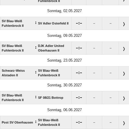
Fuhlenbrock II
Sonntag, 02.05.2027
SV Blau-Weiß
:

:

SV Adler Osterfeld II
–
–
Fuhlenbrock II
Sonntag, 09.05.2027
SV Blau-Weiß
DJK Adler United
:

:

–
–
Fuhlenbrock II
Oberhausen II
Sonntag, 23.05.2027
Schwarz-Weiss
SV Blau-Weiß
:

:

–
–
Alstaden II
Fuhlenbrock II
Sonntag, 30.05.2027
SV Blau-Weiß
:

:

SF 08/​21 Bottrop
–
–
Fuhlenbrock II
Sonntag, 06.06.2027
SV Blau-Weiß
:

:

Post SV Oberhausen
–
–
Fuhlenbrock II