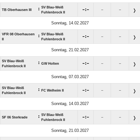
SV Blau-Weiß
:

:

TB Oberhausen III
–
–
Fuhlenbrock II
Sonntag, 14.02.2027
VFR 08 Oberhausen
SV Blau-Weiß
:

:

–
–
II
Fuhlenbrock II
Sonntag, 21.02.2027
SV Blau-Weiß
:

:

GW Holten
–
–
Fuhlenbrock II
Sonntag, 07.03.2027
SV Blau-Weiß
:

:

FC Welheim II
–
–
Fuhlenbrock II
Sonntag, 14.03.2027
SV Blau-Weiß
:

:

SF 06 Sterkrade
–
–
Fuhlenbrock II
Sonntag, 21.03.2027