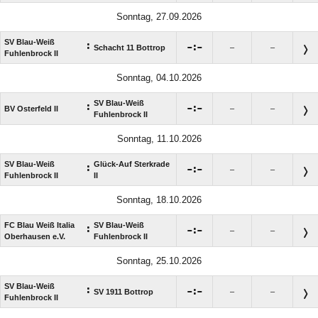
Sonntag, 27.09.2026
SV Blau-Weiß
:

:

Schacht 11 Bottrop
–
–
Fuhlenbrock II
Sonntag, 04.10.2026
SV Blau-Weiß
:

:

BV Osterfeld II
–
–
Fuhlenbrock II
Sonntag, 11.10.2026
SV Blau-Weiß
Glück-Auf Sterkrade
:

:

–
–
Fuhlenbrock II
II
Sonntag, 18.10.2026
FC Blau Weiß Italia
SV Blau-Weiß
:

:

–
–
Oberhausen e.V.
Fuhlenbrock II
Sonntag, 25.10.2026
SV Blau-Weiß
:

:

SV 1911 Bottrop
–
–
Fuhlenbrock II