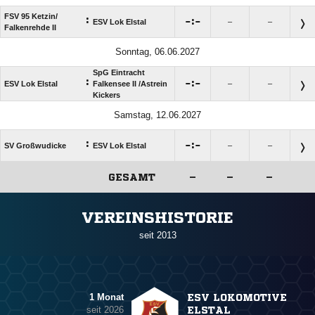
FSV 95 Ketzin/​
:

:

ESV Lok Elstal
–
–
Falkenrehde II
Sonntag, 06.06.2027
SpG Eintracht
:

:

ESV Lok Elstal
Falkensee II /​Astrein
–
–
Kickers
Samstag, 12.06.2027
:

:

SV Großwudicke
ESV Lok Elstal
–
–
GESAMT
–
–
–
ANZEIGE
VEREINSHISTORIE
seit 2013
1 Monat
ESV LOKOMOTIVE
seit 2026
ELSTAL