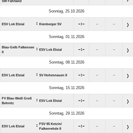
SW Fahrland
Sonntag, 25.10.2026
:

:

ESV Lok Elstal
Kienberger SV
–
–
Sonntag, 01.11.2026
Blau-Gelb Falkensee
:

:

ESV Lok Elstal
–
–
II
Sonntag, 08.11.2026
:

:

ESV Lok Elstal
SV Hohennauen II
–
–
Sonntag, 15.11.2026
FV Blau-Weiß Groß
:

:

ESV Lok Elstal
–
–
Behnitz
Sonntag, 29.11.2026
FSV 95 Ketzin/​
:

:

ESV Lok Elstal
–
–
Falkenrehde II