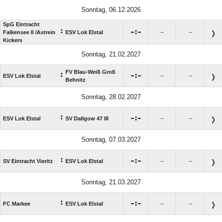
Sonntag, 06.12.2026
SpG Eintracht
:

:

Falkensee II /​Astrein
ESV Lok Elstal
–
–
Kickers
Sonntag, 21.02.2027
FV Blau-Weiß Groß
:

:

ESV Lok Elstal
–
–
Behnitz
Sonntag, 28.02.2027
:

:

ESV Lok Elstal
SV Dallgow 47 III
–
–
Sonntag, 07.03.2027
:

:

SV Eintracht Vieritz
ESV Lok Elstal
–
–
Sonntag, 21.03.2027
:

:

FC Markee
ESV Lok Elstal
–
–