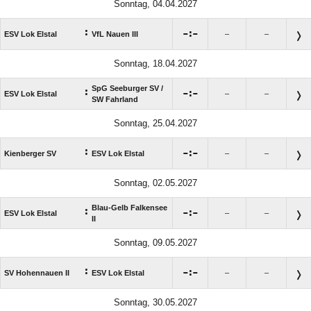
Sonntag, 04.04.2027
:

:

ESV Lok Elstal
VfL Nauen III
–
–
Sonntag, 18.04.2027
SpG Seeburger SV /​
:

:

ESV Lok Elstal
–
–
SW Fahrland
Sonntag, 25.04.2027
:

:

Kienberger SV
ESV Lok Elstal
–
–
Sonntag, 02.05.2027
Blau-Gelb Falkensee
:

:

ESV Lok Elstal
–
–
II
Sonntag, 09.05.2027
:

:

SV Hohennauen II
ESV Lok Elstal
–
–
Sonntag, 30.05.2027