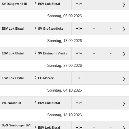
:

:

SV Dallgow 47 III
ESV Lok Elstal
–
–
Sonntag, 06.09.2026
:

:

ESV Lok Elstal
SV Großwudicke
–
–
Sonntag, 13.09.2026
:

:

ESV Lok Elstal
SV Eintracht Vieritz
–
–
Sonntag, 27.09.2026
:

:

ESV Lok Elstal
FC Markee
–
–
Sonntag, 04.10.2026
:

:

VfL Nauen III
ESV Lok Elstal
–
–
Sonntag, 18.10.2026
SpG Seeburger SV /​
:

:

ESV Lok Elstal
–
–