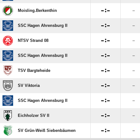

:

Moisling.Berkenthin
–

:

SSC Hagen Ahrensburg II
–

:

NTSV Strand 08
–

:

SSC Hagen Ahrensburg II
–

:

TSV Bargteheide
–

:

SV Viktoria
–

:

SSC Hagen Ahrensburg II
–

:

Eichholzer SV II
–

:

SV Grün-Weiß Siebenbäumen
–