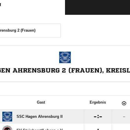
N
ensburg 2 (Frauen)
EN AHRENSBURG 2 (FRAUEN), KREIS
Gast
Ergebnis

:

SSC Hagen Ahrensburg II
–