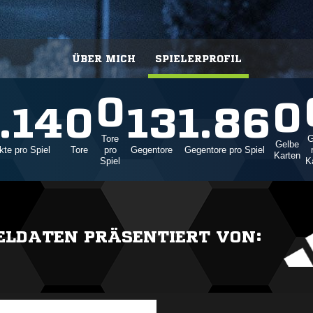
ÜBER MICH
SPIELERPROFIL
0
0
.14
0
13
1.86
Tore
G
Gelbe
te pro Spiel
Tore
pro
Gegentore
Gegentore pro Spiel
Karten
Spiel
K
IELDATEN PRÄSENTIERT VON: