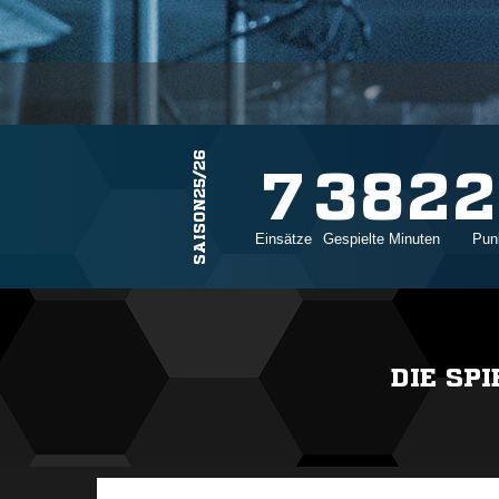
SAISON25/26
7
382
2
Einsätze
Gespielte Minuten
Punk
DIE SP