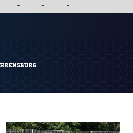
–
–
–
AHRENSBURG