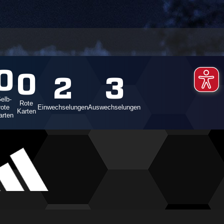
0
0
2
3
elb-
Rote
rote
Einwechselungen
Auswechselungen
Karten
arten