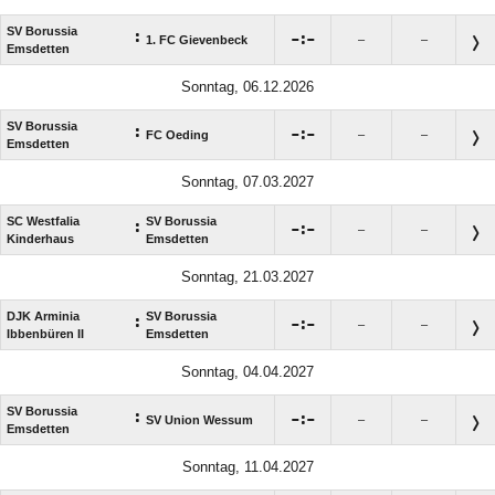
SV Borussia
:

:

1. FC Gievenbeck
–
–
Emsdetten
Sonntag, 06.12.2026
SV Borussia
:

:

FC Oeding
–
–
Emsdetten
Sonntag, 07.03.2027
SC Westfalia
SV Borussia
:

:

–
–
Kinderhaus
Emsdetten
Sonntag, 21.03.2027
DJK Arminia
SV Borussia
:

:

–
–
Ibbenbüren II
Emsdetten
Sonntag, 04.04.2027
SV Borussia
:

:

SV Union Wessum
–
–
Emsdetten
Sonntag, 11.04.2027