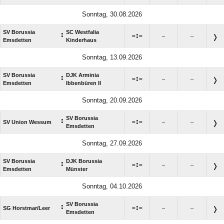
Sonntag, 30.08.2026
SV Borussia
SC Westfalia
:

:

–
–
Emsdetten
Kinderhaus
Sonntag, 13.09.2026
SV Borussia
DJK Arminia
:

:

–
–
Emsdetten
Ibbenbüren II
Sonntag, 20.09.2026
SV Borussia
:

:

SV Union Wessum
–
–
Emsdetten
Sonntag, 27.09.2026
SV Borussia
DJK Borussia
:

:

–
–
Emsdetten
Münster
Sonntag, 04.10.2026
SV Borussia
:

:

SG Horstmar/​Leer
–
–
Emsdetten