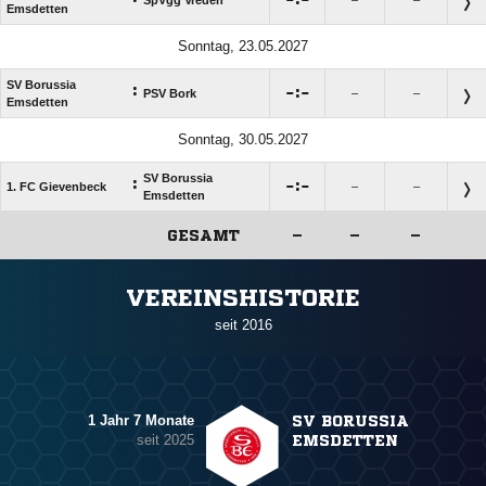
Emsdetten
Sonntag, 23.05.2027
SV Borussia
:

:

PSV Bork
–
–
Emsdetten
Sonntag, 30.05.2027
SV Borussia
:

:

1. FC Gievenbeck
–
–
Emsdetten
GESAMT
–
–
–
ANZEIGE
VEREINSHISTORIE
seit 2016
1 Jahr 7 Monate
SV BORUSSIA
seit 2025
EMSDETTEN