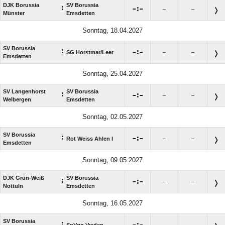
DJK Borussia
SV Borussia
:

:

–
–
Münster
Emsdetten
Sonntag, 18.04.2027
SV Borussia
:

:

SG Horstmar/​Leer
–
–
Emsdetten
Sonntag, 25.04.2027
SV Langenhorst
SV Borussia
:

:

–
–
Welbergen
Emsdetten
Sonntag, 02.05.2027
SV Borussia
:

:

Rot Weiss Ahlen I
–
–
Emsdetten
Sonntag, 09.05.2027
DJK Grün-Weiß
SV Borussia
:

:

–
–
Nottuln
Emsdetten
Sonntag, 16.05.2027
SV Borussia
:

:

SpVgg Vreden
–
–